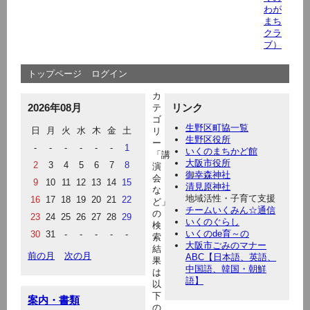
わが
まち
クラ
ブ）
トップページ
ログイン
カ
2026年08月
リンク
テ
ゴ
生野区町協一覧
日
月
火
水
木
金
土
リ
生野区役所
ー
-
-
-
-
-
-
1
いくのまちかど館
「講
大阪市役所
2
3
4
5
6
7
8
演
御幸森神社
会
9
10
11
12
13
14
15
清見原神社
な
地域活性・子育て支援
16
17
18
19
20
21
22
ど」
チームいくみん☆通信
の
23
24
25
26
27
28
29
いくのぐらし
検
いくのde育～の
30
31
-
-
-
-
-
索
大阪市ごみのマナー
結
前の月
次の月
ABC【日本語、英語、
果
中国語、韓国・朝鮮
は
語】
以
下
案内・書類
の