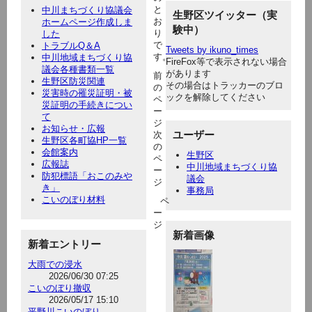
と
中川まちづくり協議会
生野区ツイッター（実
お
ホームページ作成しま
験中）
り
した
で
トラブルQ＆A
Tweets by ikuno_times
す。
中川地域まちづくり協
FireFox等で表示されない場合
議会各種書類一覧
があります
前
生野区防災関連
その場合はトラッカーのブロ
の
災害時の罹災証明・被
ックを解除してください
ペ
災証明の手続きについ
ー
て
ジ
お知らせ・広報
ユーザー
次
生野区各町協HP一覧
の
会館案内
生野区
ペ
広報誌
中川地域まちづくり協
ー
防犯標語「おこのみや
議会
ジ
き」
事務局
こいのぼり材料
ペ
ー
ジ
新着画像
新着エントリー
大雨での浸水
2026/06/30 07:25
こいのぼり撤収
2026/05/17 15:10
平野川こいのぼり