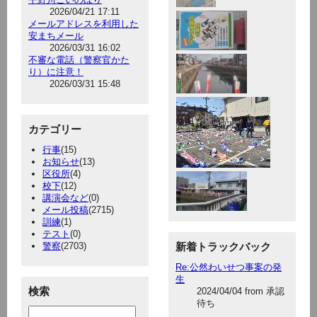
2026/04/21 17:11
メールアドレスを利用した
安まちメール
2026/03/31 16:02
不審な電話（警察官かた
り）に注意！
2026/03/31 15:48
カテゴリー
行事
(15)
お知らせ
(13)
区役所
(4)
校下
(12)
講演会など
(0)
メール投稿
(2715)
訓練
(1)
テスト
(0)
警察
(2703)
新着トラックバック
Re:公然わいせつ事案の発
生
検索
2024/04/04 from 承認
待ち