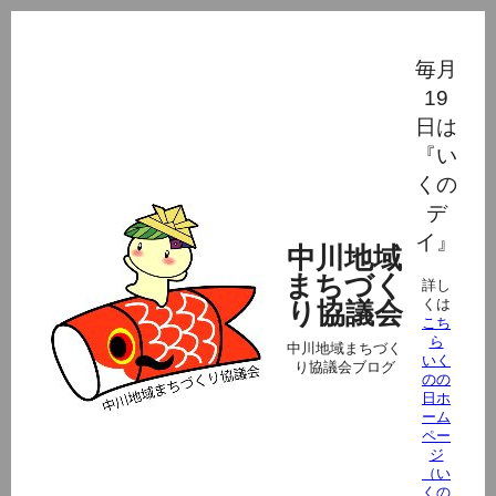
毎月
19
日は
『い
くの
デ
イ』
中川地域
まちづく
詳し
くは
り協議会
こち
ら
中川地域まちづく
いく
り協議会ブログ
のの
日ホ
ーム
ペー
ジ
（い
くの