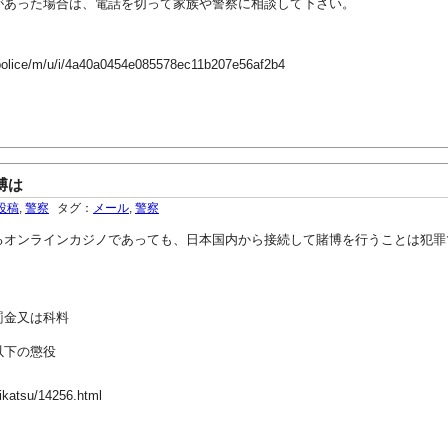
あった場合は、電話を切って家族や警察に相談して下さい。
-police/m/u/i/4a40a0454e085578ec11b207e56af2b4
博は
投稿
,
警察
タグ：
メール
,
警察
るオンラインカジノであっても、日本国内から接続して賭博を行うことは犯罪
罰金又は科料
以下の懲役
eikatsu/14256.html