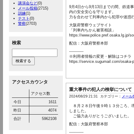
講演会など
(0)
9月4日から9月13日までの間、鉄
メール投稿
(2715)
内の安全安心を守ります。
訓練
(1)
力を合わせて列車内から犯罪や迷惑
テスト
(0)
警察
(2703)
大阪府警察ウェブサイト
「列車内ちかん被害相談」
https://www.police.pref.osaka.lg.jp/
検索
配信：大阪府警察本部
------------
※利用者情報の変更・解除はコチラ
https://service.sugumail.com/osaka
アクセスカウンタ
重大事件の犯人の検挙について
アクセス数
2024/08/29 21:31
カテゴリー：
メール
今日
1611
８月２８日午後９時１３分ころ、堺
昨日
4074
しました。
ご協力ありがとうございました。
合計
5962108
配信：大阪府警察本部
------------