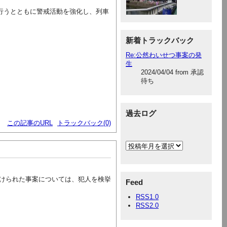
を行うとともに警戒活動を強化し、列車
新着トラックバック
Re:公然わいせつ事案の発
生
2024/04/04 from 承認
待ち
過去ログ
この記事のURL
トラックバック(0)
けられた事案については、犯人を検挙
Feed
RSS1.0
RSS2.0