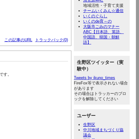
清見原神社
地域活性・子育て支援
チームいくみん☆通信
いくのぐらし
いくのde育～の
大阪市ごみのマナー
ABC【日本語、英語、
中国語、韓国・朝鮮
この記事のURL
トラックバック(0)
語】
生野区ツイッター（実
験中）
です。
Tweets by ikuno_times
FireFox等で表示されない場合
があります
その場合はトラッカーのブロ
ックを解除してください
ユーザー
生野区
中川地域まちづくり協
議会