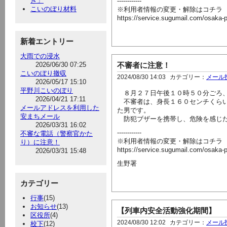
き」
------------
こいのぼり材料
※利用者情報の変更・解除はコチラ
https://service.sugumail.com/osaka
新着エントリー
大雨での浸水
2026/06/30 07:25
不審者に注意！
こいのぼり撤収
2024/08/30 14:03
カテゴリー：
メール
2026/05/17 15:10
平野川こいのぼり
８月２７日午後１０時５０分ごろ、
2026/04/21 17:11
不審者は、身長１６０センチくらい
メールアドレスを利用した
た男です。
安まちメール
防犯ブザーを携帯し、危険を感じた
2026/03/31 16:02
------------
不審な電話（警察官かた
※利用者情報の変更・解除はコチラ
り）に注意！
https://service.sugumail.com/osaka
2026/03/31 15:48
生野署
カテゴリー
行事
(15)
お知らせ
(13)
【列車内安全活動強化期間】
区役所
(4)
2024/08/30 12:02
カテゴリー：
メール
校下
(12)