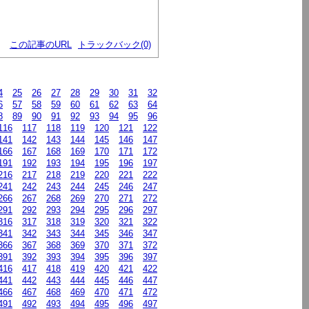
この記事のURL
トラックバック(0)
4
25
26
27
28
29
30
31
32
6
57
58
59
60
61
62
63
64
8
89
90
91
92
93
94
95
96
116
117
118
119
120
121
122
141
142
143
144
145
146
147
166
167
168
169
170
171
172
191
192
193
194
195
196
197
216
217
218
219
220
221
222
241
242
243
244
245
246
247
266
267
268
269
270
271
272
291
292
293
294
295
296
297
316
317
318
319
320
321
322
341
342
343
344
345
346
347
366
367
368
369
370
371
372
391
392
393
394
395
396
397
416
417
418
419
420
421
422
441
442
443
444
445
446
447
466
467
468
469
470
471
472
491
492
493
494
495
496
497