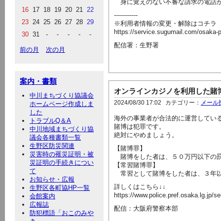
身に覚えのない不審な請求の電話が
16
17
18
19
20
21
22
------------
23
24
25
26
27
28
29
※利用者情報の変更・解除はコチラ
https://service.sugumail.com/osaka
30
31
-
-
-
-
-
配信署：生野署
前の月
次の月
案内・書類
オンラインカジノを利用した賭
中川まちづくり協議会
2024/08/30 17:02
カテゴリー：
メール
ホームページ作成しま
した
海外の事業者が合法的に運営してい
トラブルQ＆A
賭博は犯罪です。
中川地域まちづくり協
絶対にやめましょう。
議会各種書類一覧
生野区防災関連
【賭博罪】
災害時の罹災証明・被
賭博をした者は、５０万円以下の
災証明の手続きについ
【常習賭博罪】
て
常習として賭博をした者は、３年
お知らせ・広報
詳しくはこちら↓↓
生野区各町協HP一覧
https://www.police.pref.osaka.lg.jp/s
会館案内
広報誌
配信：大阪府警察本部
防犯標語「おこのみや