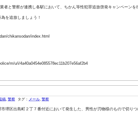
道事業者と警察が連携し各駅において、ちかん等性犯罪追放啓発キャンペーン
行為を追放しましょう！
sodan/chikansodan/index.html
-police/m/u/i/4a40a0454e085578ec11b207e56af2b4
投稿
,
警察
タグ：
メール
,
警察
市堺区出島町２丁７番付近において発生した、男性が刃物様のもので切りつ