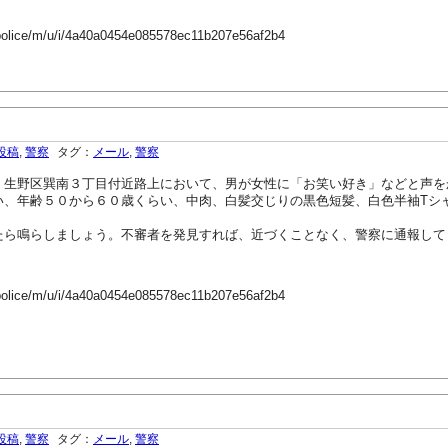
-police/m/u/i/4a40a0454e085578ec11b207e56af2b4
投稿
,
警察
タグ：
メール
,
警察
生野区巽南３丁目付近路上において、男が女性に「お笑い好き」などと声を
、年齢５０から６０歳くらい、中肉、白髪交じりの黒色短髪、白色半袖Tシ
ら鳴らしましょう。不審者を発見すれば、近づくことなく、警察に通報して
-police/m/u/i/4a40a0454e085578ec11b207e56af2b4
投稿
,
警察
タグ：
メール
,
警察