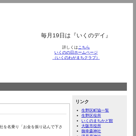
毎月19日は『いくのデイ』
詳しくは
こちら
いくのの日ホームページ
（いくのわがまちクラブ）
リンク
生野区町協一覧
生野区役所
いくのまちかど館
大阪市役所
社を名乗り「お金を振り込んで下さ
御幸森神社