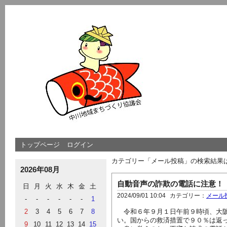
トップページ
ログイン
カテゴリー「メール投稿」の検索結果
2026年08月
自動音声の詐欺の電話に注意！
日
月
火
水
木
金
土
2024/09/01 10:04
カテゴリー：
メール
-
-
-
-
-
-
1
2
3
4
5
6
7
8
令和６年９月１日午前９時頃、大阪
い。国からの救済措置で９０％は返
9
10
11
12
13
14
15