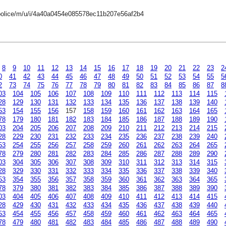
-police/m/u/i/4a40a0454e085578ec11b207e56af2b4
8
9
10
11
12
13
14
15
16
17
18
19
20
21
22
23
2
0
41
42
43
44
45
46
47
48
49
50
51
52
53
54
55
5
2
73
74
75
76
77
78
79
80
81
82
83
84
85
86
87
8
03
104
105
106
107
108
109
110
111
112
113
114
115
28
129
130
131
132
133
134
135
136
137
138
139
140
53
154
155
156
157
158
159
160
161
162
163
164
165
78
179
180
181
182
183
184
185
186
187
188
189
190
03
204
205
206
207
208
209
210
211
212
213
214
215
28
229
230
231
232
233
234
235
236
237
238
239
240
53
254
255
256
257
258
259
260
261
262
263
264
265
78
279
280
281
282
283
284
285
286
287
288
289
290
03
304
305
306
307
308
309
310
311
312
313
314
315
28
329
330
331
332
333
334
335
336
337
338
339
340
53
354
355
356
357
358
359
360
361
362
363
364
365
78
379
380
381
382
383
384
385
386
387
388
389
390
03
404
405
406
407
408
409
410
411
412
413
414
415
28
429
430
431
432
433
434
435
436
437
438
439
440
53
454
455
456
457
458
459
460
461
462
463
464
465
78
479
480
481
482
483
484
485
486
487
488
489
490