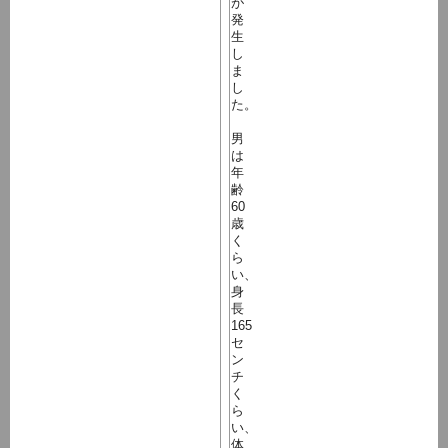
が
発
生
し
ま
し
た。
男
は
年
齢
60
歳
く
ら
い、
身
長
165
セ
ン
チ
く
ら
い、
体