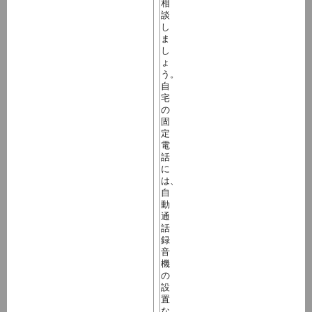
相
談
し
ま
し
ょ
う。
自
宅
の
固
定
電
話
に
は、
自
動
通
話
録
音
機
の
設
置
な