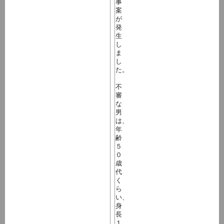
事
案
が
発
生
し
ま
し
た。
不
審
な
男
は、
年
齢
５
０
歳
代
く
ら
い、
身
長
１