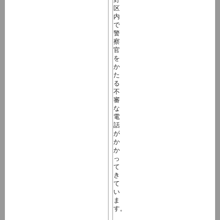
区
内
で
警
察
官
を
か
た
る
不
審
な
電
話
が
か
か
っ
て
き
て
い
ま
す。