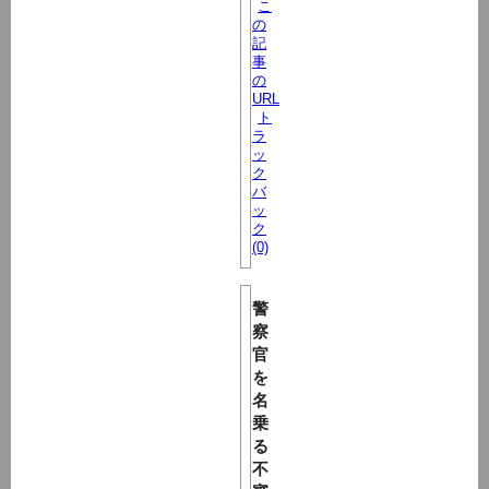
こ
の
記
事
の
URL
ト
ラ
ッ
ク
バ
ッ
ク
(0)
警
察
官
を
名
乗
る
不