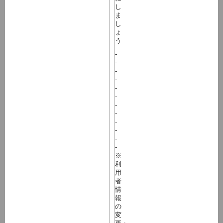
し
ま
し
ょ
う
-
-
-
-
-
-
-
-
-
-
-
-
※
利
用
者
情
報
の
変