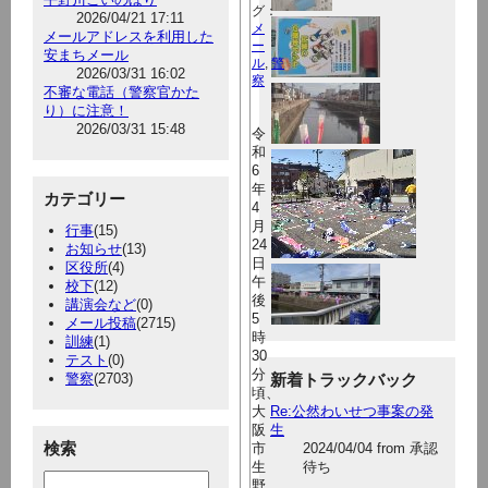
グ：
2026/04/21 17:11
メ
メールアドレスを利用した
ー
安まちメール
ル
,
警
2026/03/31 16:02
察
不審な電話（警察官かた
り）に注意！
2026/03/31 15:48
令
和
6
年
カテゴリー
4
月
行事
(15)
24
お知らせ
(13)
日
区役所
(4)
午
校下
(12)
後
講演会など
(0)
5
メール投稿
(2715)
時
訓練
(1)
30
テスト
(0)
分
警察
(2703)
新着トラックバック
頃、
大
Re:公然わいせつ事案の発
阪
生
検索
市
2024/04/04 from 承認
生
待ち
野