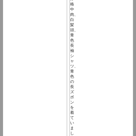
格
中
肉、
白
髪
頭、
青
色
長
袖
シ
ャ
ツ、
青
色
の
長
ズ
ボ
ン
を
着
て
い
ま
し