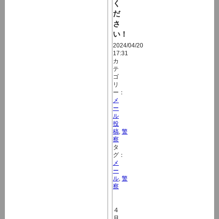
く
だ
さ
い！
2024/04/20
17:31
カ
テ
ゴ
リ
ー：
メ
ー
ル
投
稿
,
警
察
タ
グ：
メ
ー
ル
,
警
察
４
月