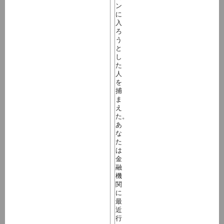
ン
に
入
ろ
う
と
し
た
人
を
捕
ま
え
た。
あ
な
た
は
金
融
機
関
に
最
近
行