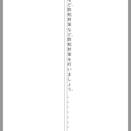
ど、
防
犯
対
策
な
ど、
防
犯
対
策
を
行
い
ま
し
ょ
う。
-
-
-
-
-
-
-