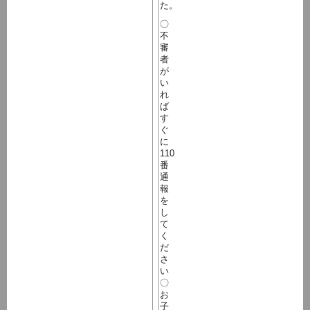
た。
〇
不
審
者
が
い
れ
ば
す
ぐ
に
110
番
通
報
を
し
て
く
だ
さ
い
〇
お
子