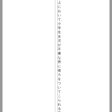
上
に
お
い
て、
小
学
生
女
児
が
不
審
な
男
に
後
ろ
を
つ
い
て
こ
ら
れ
る