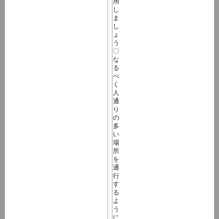
用
し
ま
し
ょ
う
〇
な
る
べ
く
人
通
り
の
多
い
場
所
を
通
行
す
る
よ
う
に