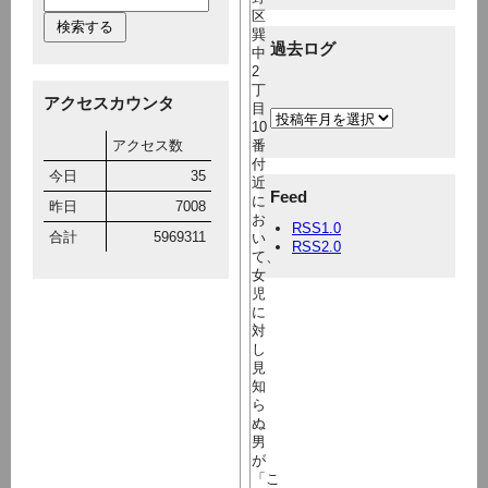
区
巽
過去ログ
中
2
丁
アクセスカウンタ
目
10
アクセス数
番
付
今日
35
近
Feed
に
昨日
7008
お
RSS1.0
合計
5969311
い
RSS2.0
て、
女
児
に
対
し
見
知
ら
ぬ
男
が
「こ