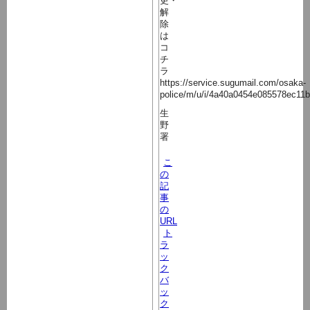
更・
解
除
は
コ
チ
ラ
https://service.sugumail.com/osaka-
police/m/u/i/4a40a0454e085578ec11
生
野
署
こ
の
記
事
の
URL
ト
ラ
ッ
ク
バ
ッ
ク