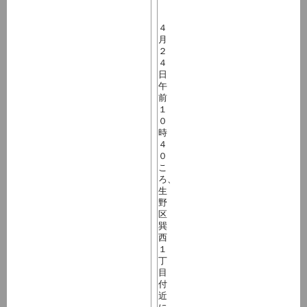
４
月
２
４
日
午
前
１
０
時
４
０
こ
ろ、
生
野
区
巽
西
１
丁
目
付
近