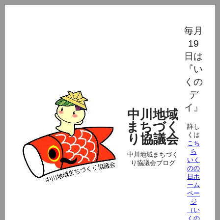
毎月
19
日は
『い
くの
デ
イ』
中川地域
まちづく
詳し
くは
り協議会
こち
ら
中川地域まちづく
いく
り協議会ブログ
のの
日ホ
ーム
ペー
ジ
（い
くの