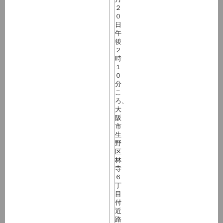
２
０
日
午
後
２
時
１
０
分
こ
ろ、
大
阪
市
生
野
区
林
寺
６
丁
目
付
近
路