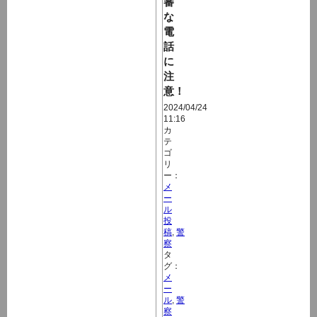
審
な
電
話
に
注
意！
2024/04/24
11:16
カ
テ
ゴ
リ
ー：
メ
ー
ル
投
稿
,
警
察
タ
グ：
メ
ー
ル
,
警
察