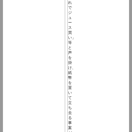
れ
で
ジ
ュ
ー
ス
買
い」
等
と
声
を
掛
け、
紙
幣
を
置
い
て
立
ち
去
る
事
案