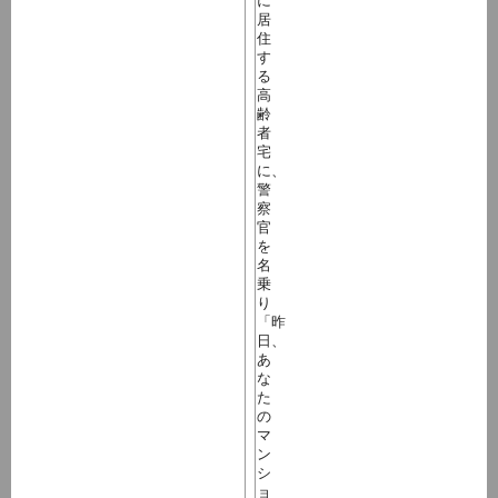
に
居
住
す
る
高
齢
者
宅
に、
警
察
官
を
名
乗
り
「昨
日、
あ
な
た
の
マ
ン
シ
ョ