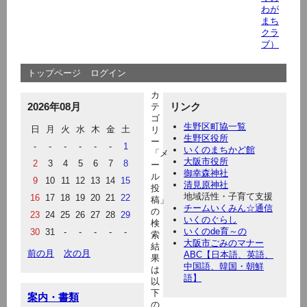
わが
まち
クラ
ブ）
トップページ
ログイン
カ
2026年08月
リンク
テ
ゴ
生野区町協一覧
日
月
火
水
木
金
土
リ
生野区役所
ー
-
-
-
-
-
-
1
いくのまちかど館
「メ
大阪市役所
2
3
4
5
6
7
8
ー
御幸森神社
ル
9
10
11
12
13
14
15
清見原神社
投
地域活性・子育て支援
16
17
18
19
20
21
22
稿」
チームいくみん☆通信
の
23
24
25
26
27
28
29
いくのぐらし
検
いくのde育～の
30
31
-
-
-
-
-
索
大阪市ごみのマナー
結
前の月
次の月
ABC【日本語、英語、
果
中国語、韓国・朝鮮
は
語】
以
下
案内・書類
の