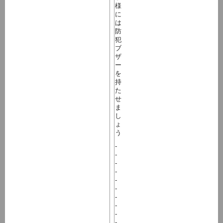
様
に
は
防
犯
ブ
ザ
ー
を
持
た
せ
ま
し
ょ
う
-
-
-
-
-
-
-
-
-
-