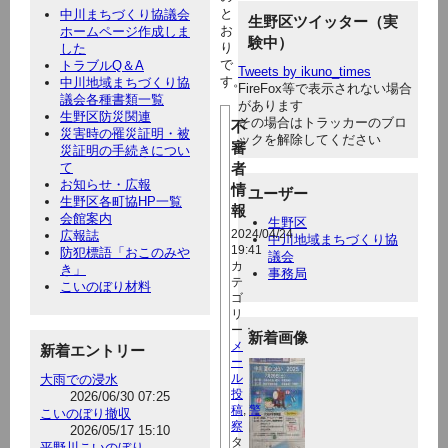
と
中川まちづくり協議会
生野区ツイッター（実
お
ホームページ作成しま
験中）
り
した
で
トラブルQ＆A
Tweets by ikuno_times
す。
中川地域まちづくり協
FireFox等で表示されない場合
議会各種書類一覧
があります
生野区防災関連
その場合はトラッカーのブロ
不
災害時の罹災証明・被
ックを解除してください
審
災証明の手続きについ
て
者
お知らせ・広報
情
ユーザー
生野区各町協HP一覧
報
会館案内
生野区
広報誌
2024/04/24
中川地域まちづくり協
19:41
防犯標語「おこのみや
議会
カ
き」
事務局
テ
こいのぼり材料
ゴ
リ
ー：
新着画像
メ
新着エントリー
ー
大雨での浸水
ル
投
2026/06/30 07:25
稿
,
警
こいのぼり撤収
察
2026/05/17 15:10
タ
平野川こいのぼり