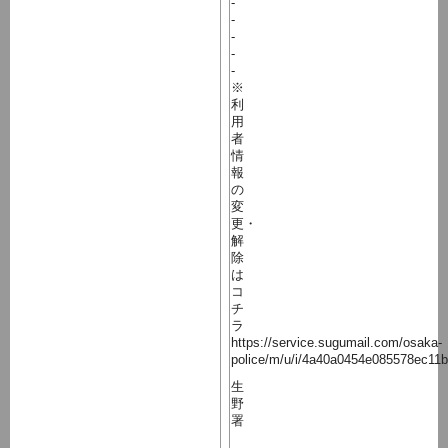
-
-
-
-
-
※
利
用
者
情
報
の
変
更・
解
除
は
コ
チ
ラ
https://service.sugumail.com/osaka-
police/m/u/i/4a40a0454e085578ec11
生
野
署