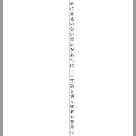
身
に
覚
え
の
な
い
電
話
が
あ
れ
ば、
一
旦
電
話
を
切
り、
家
族
や
警
察
に