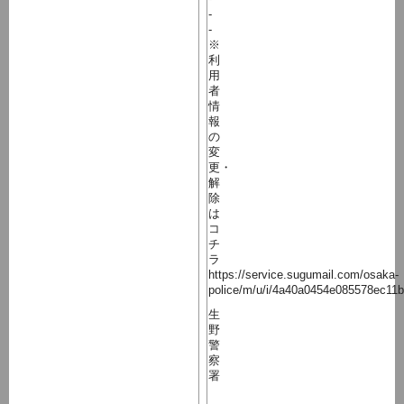
-
-
※
利
用
者
情
報
の
変
更・
解
除
は
コ
チ
ラ
https://service.sugumail.com/osaka-
police/m/u/i/4a40a0454e085578ec11
生
野
警
察
署