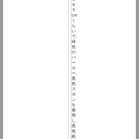
６
５
cm
く
ら
い
で、
緑
色
の
パ
ー
カ
ー、
黒
色
ズ
ボ
ン
を
着
用
し、
黒
色
軽