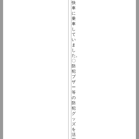
快
車
に
乗
車
し
て
い
ま
し
た。
〇
防
犯
ブ
ザ
ー
等
の
防
犯
グ
ッ
ズ
を
活