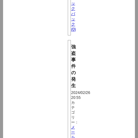
ッ
ク
バ
ッ
ク
(0)
強
盗
事
件
の
発
生
2024/02/26
20:55
カ
テ
ゴ
リ
ー：
メ
ー
ル