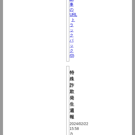
事
の
URL
ト
ラ
ッ
ク
バ
ッ
ク
(0)
特
殊
詐
欺
発
生
週
報
2024/02/22
15:58
カ