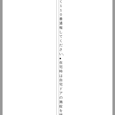
く
１
１
０
番
通
報
し
て
く
だ
さ
い。
●
在
宅
時
は
自
宅
ド
ア
の
施
錠
を
確