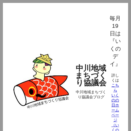
毎月
19
日は
『い
くの
デ
イ』
中川地域
まちづく
詳し
くは
り協議会
こち
ら
中川地域まちづく
いく
り協議会ブログ
のの
日ホ
ーム
ペー
ジ
（い
くの