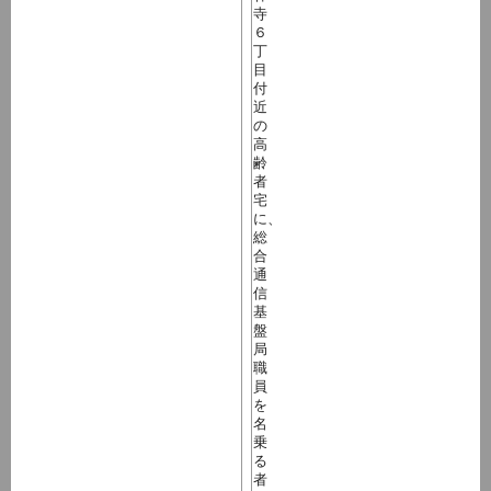
寺
６
丁
目
付
近
の
高
齢
者
宅
に、
総
合
通
信
基
盤
局
職
員
を
名
乗
る
者