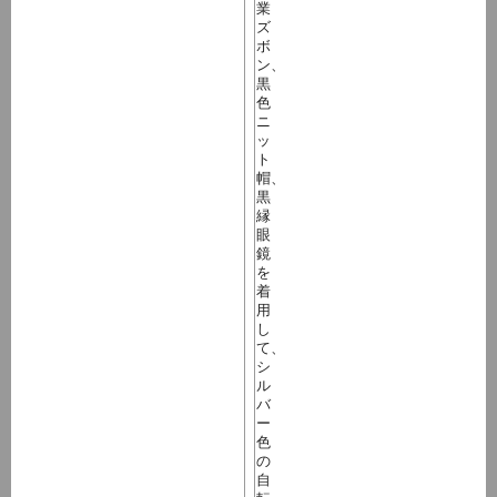
業
ズ
ボ
ン、
黒
色
ニ
ッ
ト
帽、
黒
縁
眼
鏡
を
着
用
し
て、
シ
ル
バ
ー
色
の
自