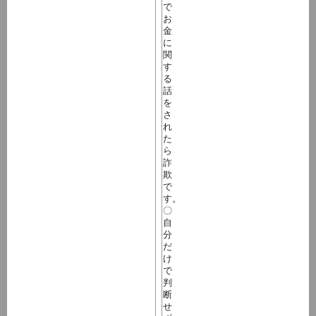
で
お
金
に
関
す
る
話
を
さ
れ
た
ら
詐
欺
で
す。
〇
自
分
だ
け
で
判
断
せ