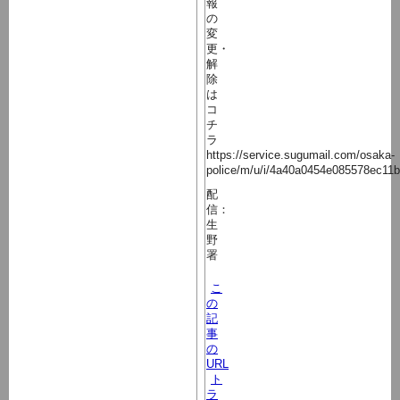
報
の
変
更・
解
除
は
コ
チ
ラ
https://service.sugumail.com/osaka-
police/m/u/i/4a40a0454e085578ec11
配
信：
生
野
署
こ
の
記
事
の
URL
ト
ラ