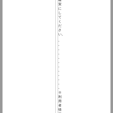
実
に
し
て
く
だ
さ
い。
-
-
-
-
-
-
-
-
-
-
-
-
※
利
用
者
情