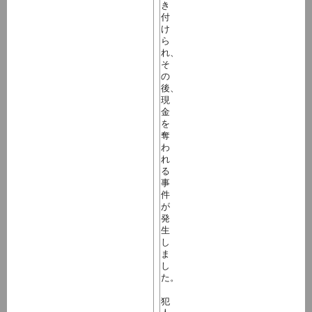
き
付
け
ら
れ、
そ
の
後、
現
金
を
奪
わ
れ
る
事
件
が
発
生
し
ま
し
た。
犯