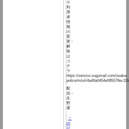
※
利
用
者
情
報
の
変
更・
解
除
は
コ
チ
ラ
https://service.sugumail.com/osaka-
police/m/u/i/4a40a0454e085578ec11
配
信：
生
野
署
こ
の
記