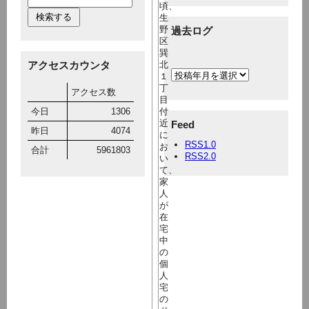
頃、
生
野
過去ログ
区
巽
アクセスカウンタ
北
１
丁
アクセス数
目
今日
1306
付
近
Feed
昨日
4074
に
RSS1.0
お
合計
5961803
RSS2.0
い
て、
家
人
が
在
宅
中
の
個
人
宅
の