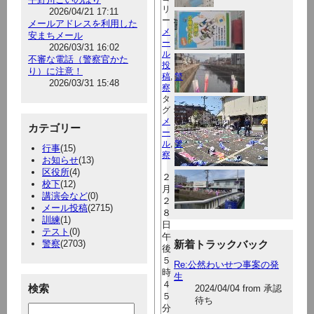
リ
2026/04/21 17:11
ー：
メールアドレスを利用した
メ
安まちメール
ー
2026/03/31 16:02
ル
不審な電話（警察官かた
投
り）に注意！
稿
,
警
2026/03/31 15:48
察
タ
グ：
メ
カテゴリー
ー
ル
,
警
行事
(15)
察
お知らせ
(13)
区役所
(4)
２
校下
(12)
月
講演会など
(0)
２
メール投稿
(2715)
８
訓練
(1)
日
テスト
(0)
午
警察
(2703)
新着トラックバック
後
５
Re:公然わいせつ事案の発
時
生
４
検索
2024/04/04 from 承認
５
待ち
分