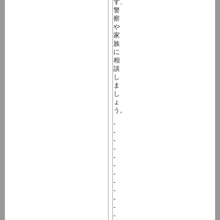
ず、
警
察
や
家
族
に
相
談
し
ま
し
ょ
う。
-
-
-
-
-
-
-
-
-
-
-
-