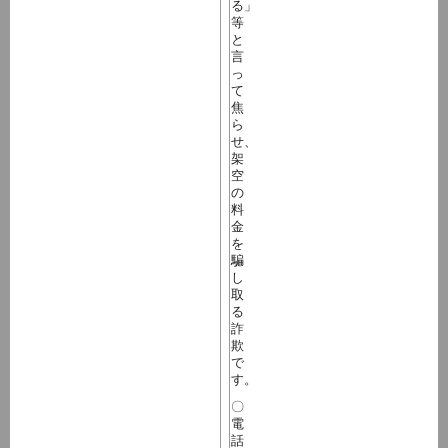
る」
等
と
言
っ
て
焦
ら
せ、
架
空
の
料
金
を
騙
し
取
る
詐
欺
で
す。
〇
電
話