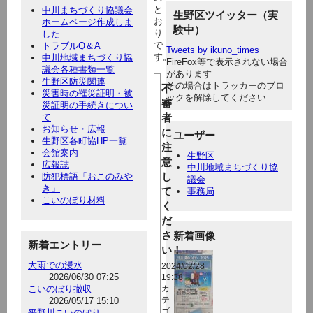
と
中川まちづくり協議会
生野区ツイッター（実
お
ホームページ作成しま
験中）
り
した
で
トラブルQ＆A
Tweets by ikuno_times
す。
中川地域まちづくり協
FireFox等で表示されない場合
議会各種書類一覧
があります
生野区防災関連
その場合はトラッカーのブロ
不
災害時の罹災証明・被
ックを解除してください
審
災証明の手続きについ
て
者
お知らせ・広報
に
ユーザー
生野区各町協HP一覧
注
会館案内
生野区
意
広報誌
中川地域まちづくり協
し
防犯標語「おこのみや
議会
き」
て
事務局
こいのぼり材料
く
だ
さ
新着画像
新着エントリー
い！
大雨での浸水
2024/02/28
2026/06/30 07:25
19:38
こいのぼり撤収
カ
2026/05/17 15:10
テ
ゴ
平野川こいのぼり