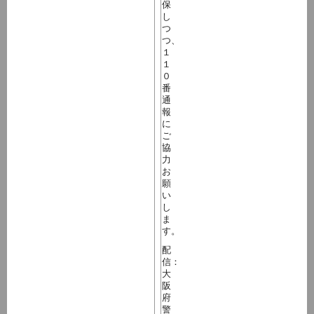
保
し
つ
つ、
１
１
０
番
通
報
に
ご
協
力
お
願
い
し
ま
す。
配
信：
大
阪
府
警