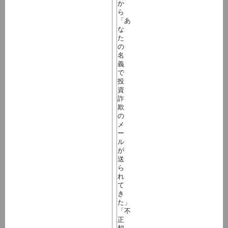
か
ら
「あ
な
た
の
名
義
で
投
資
詐
欺
の
メ
ー
ル
が
送
ら
れ
て
き
た」
「不
正