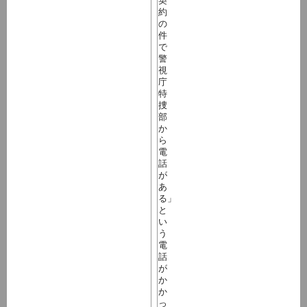
契
約
の
件
で
警
視
庁
特
捜
部
か
ら
電
話
が
あ
る」
と
い
う
電
話
が
か
か
っ