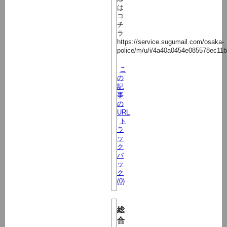
は
コ
チ
ラ
https://service.sugumail.com/osaka-
police/m/u/i/4a40a0454e085578ec11
こ
の
記
事
の
URL
ト
ラ
ッ
ク
バ
ッ
ク
(0)
総
合