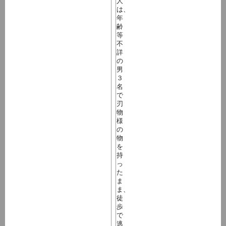
人
は、
年
齢
等
不
詳
の
男
３
名
で
刃
物
様
の
物
を
持
っ
た
ま
ま、
徒
歩
で
逃