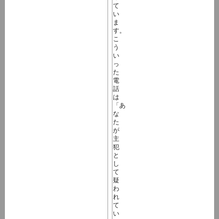
て
い
ま
す。
こ
う
い
っ
た
電
話
は
「あ
な
た
が
主
犯
と
し
て
疑
わ
れ
て
い