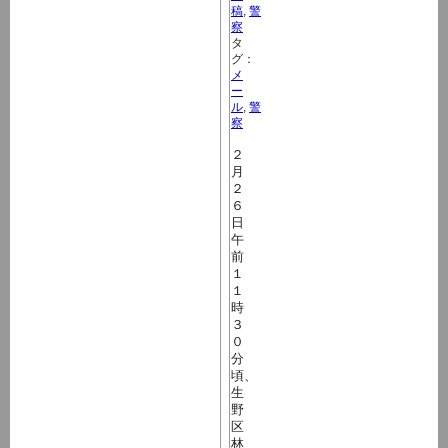
稿
,
警
察
タ
グ：
メ
ー
ル
,
警
察
２
月
２
６
日
午
前
１
１
時
３
０
分
頃、
生
野
区
林