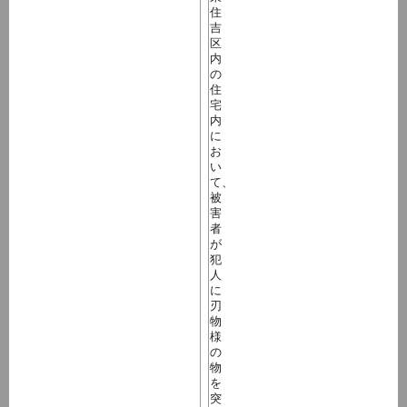
住
吉
区
内
の
住
宅
内
に
お
い
て、
被
害
者
が
犯
人
に
刃
物
様
の
物
を
突