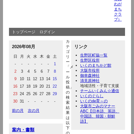
わが
まち
クラ
ブ）
トップページ
ログイン
カ
2026年08月
リンク
テ
ゴ
生野区町協一覧
日
月
火
水
木
金
土
リ
生野区役所
ー
-
-
-
-
-
-
1
いくのまちかど館
「メ
大阪市役所
2
3
4
5
6
7
8
ー
御幸森神社
ル
9
10
11
12
13
14
15
清見原神社
投
地域活性・子育て支援
16
17
18
19
20
21
22
稿」
チームいくみん☆通信
の
23
24
25
26
27
28
29
いくのぐらし
検
いくのde育～の
30
31
-
-
-
-
-
索
大阪市ごみのマナー
結
前の月
次の月
ABC【日本語、英語、
果
中国語、韓国・朝鮮
は
語】
以
下
案内・書類
の