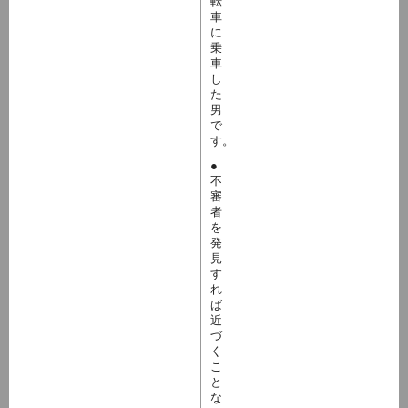
転
車
に
乗
車
し
た
男
で
す。
●
不
審
者
を
発
見
す
れ
ば
近
づ
く
こ
と
な