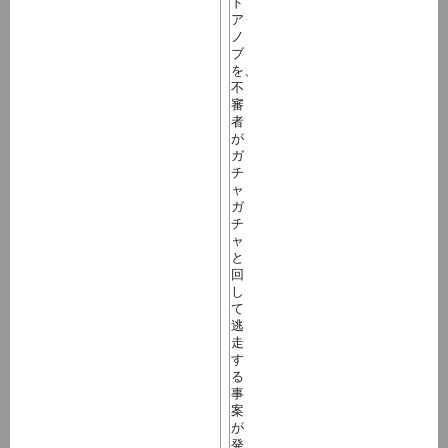
ド
ア
ノ
ブ
を、
不
審
者
が
ガ
チ
ャ
ガ
チ
ャ
と
回
し
て
逃
走
す
る
事
案
が
発