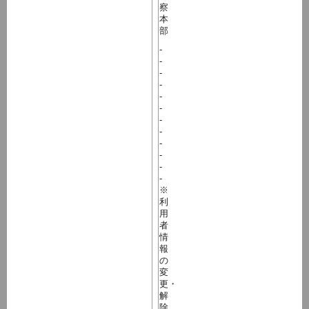
察
本
部
-
-
-
-
-
-
-
-
-
-
-
-
※
利
用
者
情
報
の
変
更・
解
除