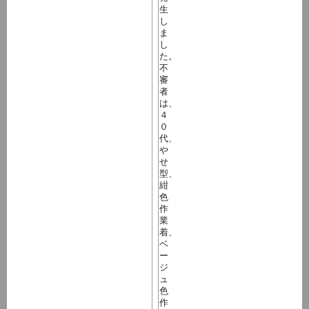
生
し
ま
し
た。
不
審
者
は、
４
０
代、
や
せ
型、
紺
色
作
業
着、
ベ
ー
ジ
ュ
色
作