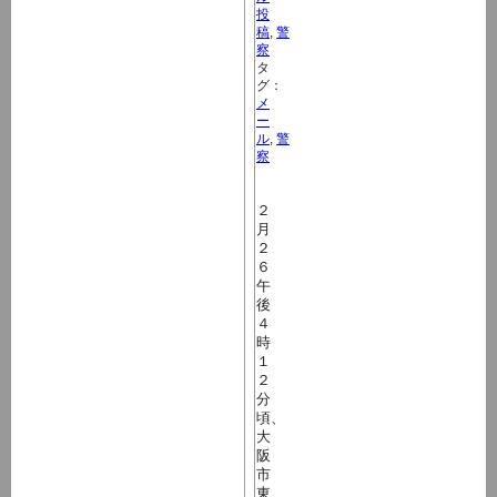
投
稿
,
警
察
タ
グ：
メ
ー
ル
,
警
察
２
月
２
６
午
後
４
時
１
２
分
頃、
大
阪
市
東