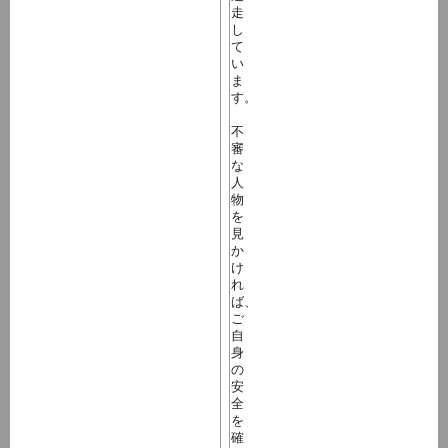
走
し
て
い
ま
す。
不
審
な
人
物
を
見
か
け
れ
ば、
ご
自
身
の
安
全
を
確