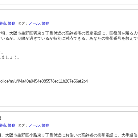
投稿
,
警察
タグ：
メール
,
警察
頃、大阪市生野区巽東１丁目付近の高齢者宅の固定電話に、区役所を騙る人
ているか。期限が過ぎているが特別に対応できる。あなたの携帯番号を教えて
す。
しましょう。
-police/m/u/i/4a40a0454e085578ec11b207e56af2b4
！
投稿
,
警察
タグ：
メール
,
警察
頃、大阪市生野区小路東３丁目付近にお住いの高齢者の携帯電話に、大手通信