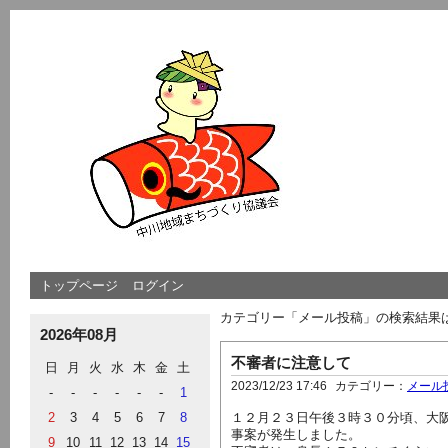
トップページ
ログイン
カテゴリー「メール投稿」の検索結果
2026年08月
不審者に注意して
日
月
火
水
木
金
土
2023/12/23 17:46
カテゴリー：
メール
-
-
-
-
-
-
1
2
3
4
5
6
7
8
１２月２３日午後３時３０分頃、大
事案が発生しました。
9
10
11
12
13
14
15