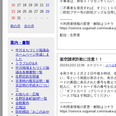
不審者は、身長１７０センチくらい
16
17
18
19
20
21
22
〇不審者を発見すれば、すぐに１１
23
24
25
26
27
28
29
〇防犯ブザー等の防犯グッズを活用
30
31
-
-
-
-
-
------------
※利用者情報の変更・解除はコチラ
前の月
次の月
https://service.sugumail.com/osaka
配信：生野署
案内・書類
中川まちづくり協議会
ホームページ作成しま
した
架空請求詐欺に注意！！
トラブルQ＆A
2023/12/22 22:06
カテゴリー：
メール
中川地域まちづくり協
議会各種書類一覧
令和５年１２月２２日午後６時頃、
生野区防災関連
い」等という画面が表示され、表示
災害時の罹災証明・被
ードの裏面に表示された番号を教え
災証明の手続きについ
犯人に、ギフトカード等の番号を伝
て
〇「ギフトカード（プリペイドカー
お知らせ・広報
〇一人で悩まず相談してください
生野区各町協HP一覧
------------
会館案内
※利用者情報の変更・解除はコチラ
広報誌
https://service.sugumail.com/osaka
防犯標語「おこのみや