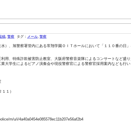
投稿
,
警察
タグ：
メール
,
警察
（水）、旭警察署管内にある常翔学園ＯＩＴホールにおいて「１１０番の日」
正利用、特殊詐欺被害防止教室、大阪府警察音楽隊によるコンサートなど盛り
工業大学生によるピアノ演奏会や現役警察官による警察官採用案内なども行い
室
２１１）
-police/m/u/i/4a40a0454e085578ec11b207e56af2b4