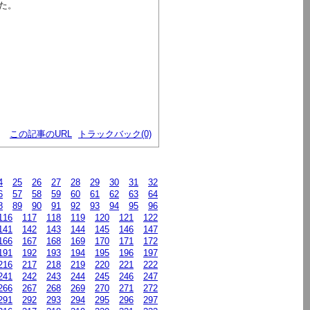
た。
この記事のURL
トラックバック(0)
4
25
26
27
28
29
30
31
32
6
57
58
59
60
61
62
63
64
8
89
90
91
92
93
94
95
96
116
117
118
119
120
121
122
141
142
143
144
145
146
147
166
167
168
169
170
171
172
191
192
193
194
195
196
197
216
217
218
219
220
221
222
241
242
243
244
245
246
247
266
267
268
269
270
271
272
291
292
293
294
295
296
297