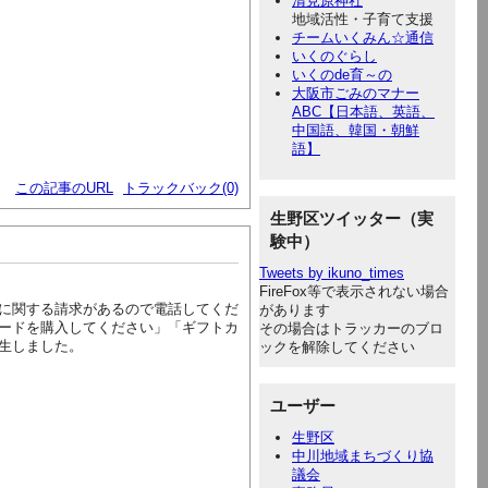
清見原神社
地域活性・子育て支援
チームいくみん☆通信
いくのぐらし
いくのde育～の
大阪市ごみのマナー
ABC【日本語、英語、
中国語、韓国・朝鮮
語】
この記事のURL
トラックバック(0)
生野区ツイッター（実
験中）
Tweets by ikuno_times
FireFox等で表示されない場合
に関する請求があるので電話してくだ
があります
ードを購入してください」「ギフトカ
その場合はトラッカーのブロ
生しました。
ックを解除してください
ユーザー
生野区
中川地域まちづくり協
議会