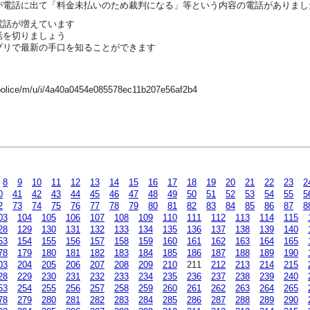
が電話に出て「料金未払いのため裁判になる」等という内容の電話がありまし
電話が増えています
話を切りましょう
プリで最新の手口を知ることができます
-police/m/u/i/4a40a0454e085578ec11b207e56af2b4
8
9
10
11
12
13
14
15
16
17
18
19
20
21
22
23
2
0
41
42
43
44
45
46
47
48
49
50
51
52
53
54
55
5
2
73
74
75
76
77
78
79
80
81
82
83
84
85
86
87
8
03
104
105
106
107
108
109
110
111
112
113
114
115
28
129
130
131
132
133
134
135
136
137
138
139
140
53
154
155
156
157
158
159
160
161
162
163
164
165
78
179
180
181
182
183
184
185
186
187
188
189
190
03
204
205
206
207
208
209
210
211
212
213
214
215
28
229
230
231
232
233
234
235
236
237
238
239
240
53
254
255
256
257
258
259
260
261
262
263
264
265
78
279
280
281
282
283
284
285
286
287
288
289
290