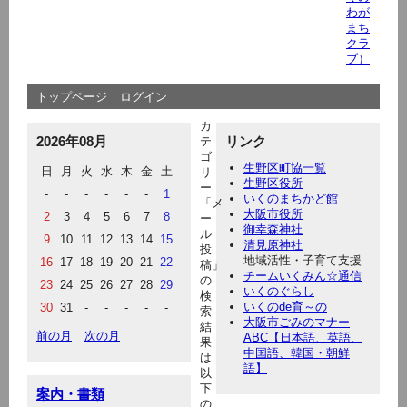
わが
まち
クラ
ブ）
トップページ
ログイン
カ
2026年08月
リンク
テ
ゴ
生野区町協一覧
日
月
火
水
木
金
土
リ
生野区役所
ー
-
-
-
-
-
-
1
いくのまちかど館
「メ
大阪市役所
2
3
4
5
6
7
8
ー
御幸森神社
ル
9
10
11
12
13
14
15
清見原神社
投
地域活性・子育て支援
16
17
18
19
20
21
22
稿」
チームいくみん☆通信
の
23
24
25
26
27
28
29
いくのぐらし
検
いくのde育～の
30
31
-
-
-
-
-
索
大阪市ごみのマナー
結
前の月
次の月
ABC【日本語、英語、
果
中国語、韓国・朝鮮
は
語】
以
下
案内・書類
の