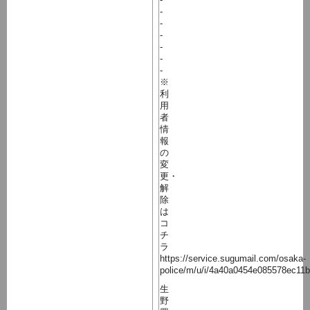
-
-
-
-
-
-
※
利
用
者
情
報
の
変
更・
解
除
は
コ
チ
ラ
https://service.sugumail.com/osaka-
police/m/u/i/4a40a0454e085578ec11
生
野