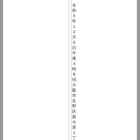
令
和
５
年
１
２
月
６
日
午
後
４
時
８
頃、
大
阪
市
生
野
区
新
今
里
１
丁