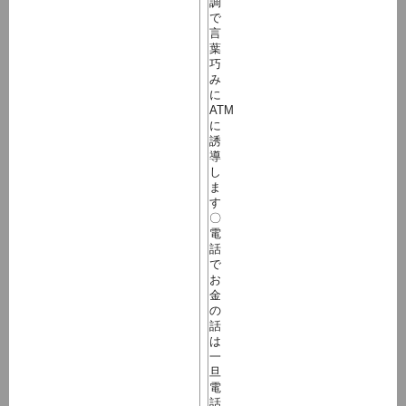
調
で
言
葉
巧
み
に
ATM
に
誘
導
し
ま
す
〇
電
話
で
お
金
の
話
は
一
旦
電
話