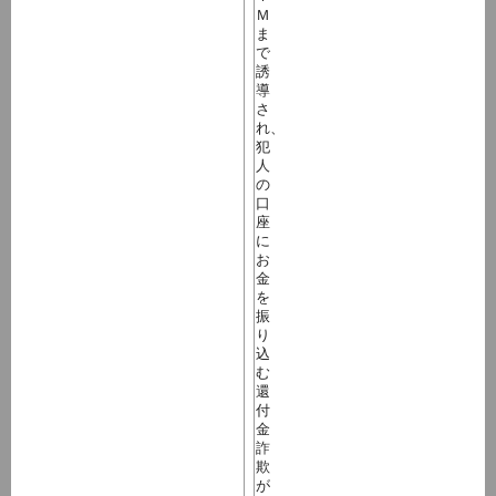
Ｍ
ま
で
誘
導
さ
れ、
犯
人
の
口
座
に
お
金
を
振
り
込
む
還
付
金
詐
欺
が