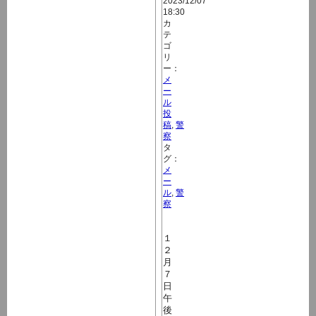
2023/12/07
18:30
カ
テ
ゴ
リ
ー：
メ
ー
ル
投
稿
,
警
察
タ
グ：
メ
ー
ル
,
警
察
１
２
月
７
日
午
後