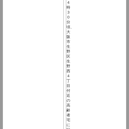
４
時
３
０
分
頃、
大
阪
市
生
野
区
生
野
西
４
丁
目
付
近
の
高
齢
者
宅
に