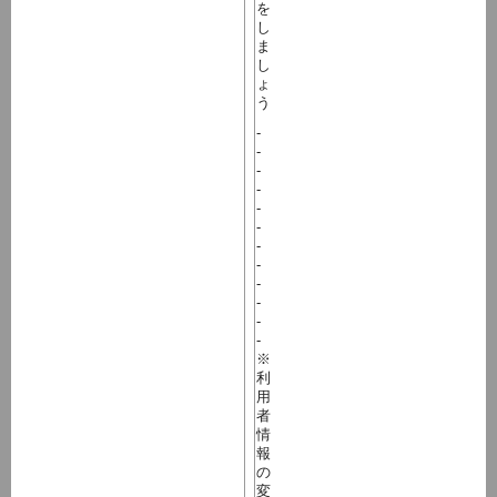
を
し
ま
し
ょ
う
-
-
-
-
-
-
-
-
-
-
-
-
※
利
用
者
情
報
の
変