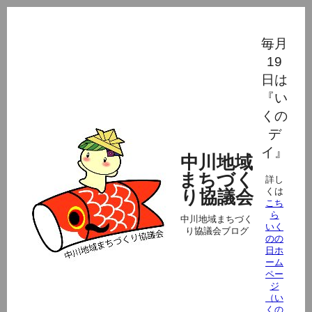
毎月
19
日は
『い
くの
デ
イ』
中川地域
まちづく
詳し
くは
り協議会
こち
ら
中川地域まちづく
いく
り協議会ブログ
のの
日ホ
ーム
ペー
ジ
（い
くの