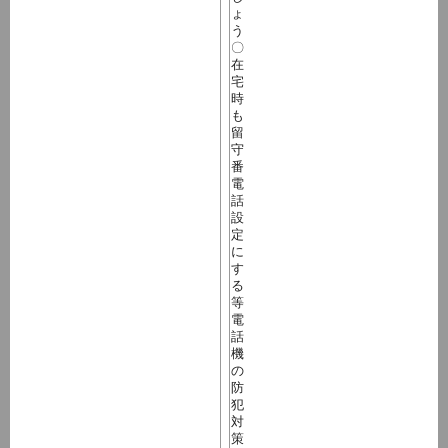
ょ
う
〇
在
宅
時
も
留
守
番
電
話
設
定
に
す
る
等
電
話
機
の
防
犯
対
策