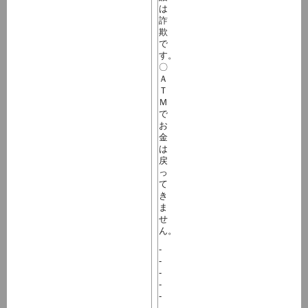
は
詐
欺
で
す。
〇
Ａ
Ｔ
Ｍ
で
お
金
は
戻
っ
て
き
ま
せ
ん。
-
-
-
-
-
-