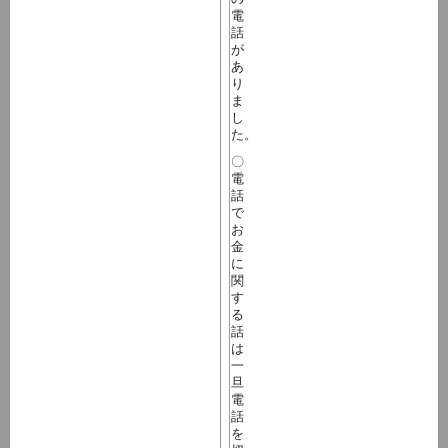
電
話
が
あ
り
ま
し
た。
〇
電
話
で
お
金
に
関
す
る
話
は
一
旦
電
話
を