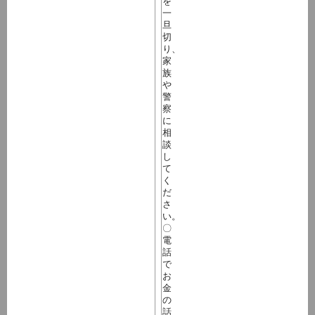
を
一
旦
切
り、
家
族
や
警
察
に
相
談
し
て
く
だ
さ
い。
〇
電
話
で
お
金
の
話