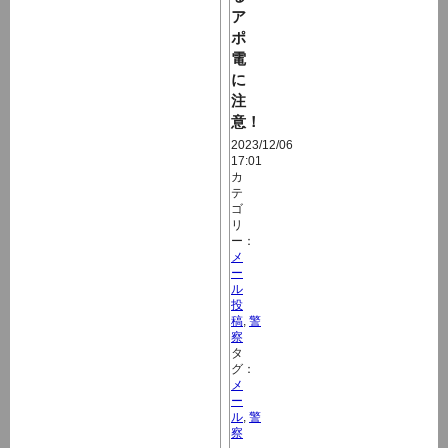
ア
ポ
電
に
注
意！
2023/12/06
17:01
カ
テ
ゴ
リ
ー：
メ
ー
ル
投
稿
,
警
察
タ
グ：
メ
ー
ル
,
警
察