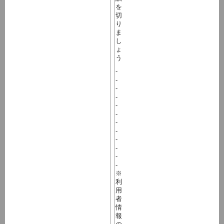
を
切
り
ま
し
ょ
う
-
-
-
-
-
-
-
-
-
-
-
-
※
利
用
者
情
報