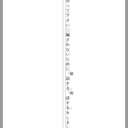
切
っ
て
下
さ
い
〇
騙
さ
れ
な
い
た
め
に
「確
認
す
る」
「相
談
す
る」
を
し
ま
し