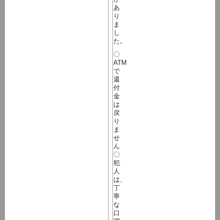
あ
り
ま
し
た。
〇
ATM
で
還
付
金
は
戻
り
ま
せ
ん
〇
犯
人
は、
丁
寧
な
口