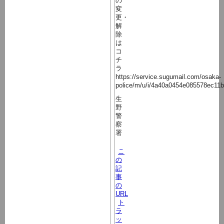
の
変
更・
解
除
は
コ
チ
ラ
https://service.sugumail.com/osaka-
police/m/u/i/4a40a0454e085578ec11
生
野
警
察
署
こ
の
記
事
の
URL
ト
ラ
ッ