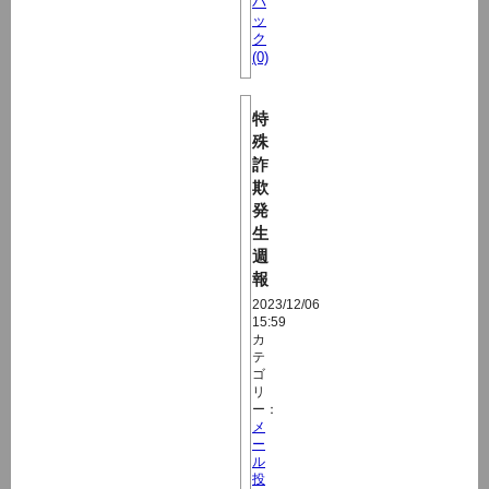
バ
ッ
ク
(0)
特
殊
詐
欺
発
生
週
報
2023/12/06
15:59
カ
テ
ゴ
リ
ー：
メ
ー
ル
投