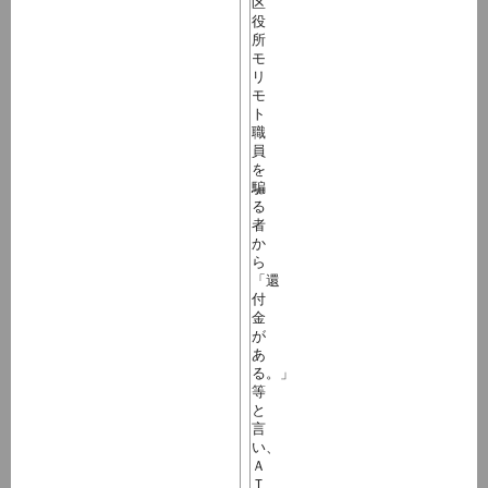
区
役
所
モ
リ
モ
ト
職
員
を
騙
る
者
か
ら
「還
付
金
が
あ
る。」
等
と
言
い、
Ａ
Ｔ