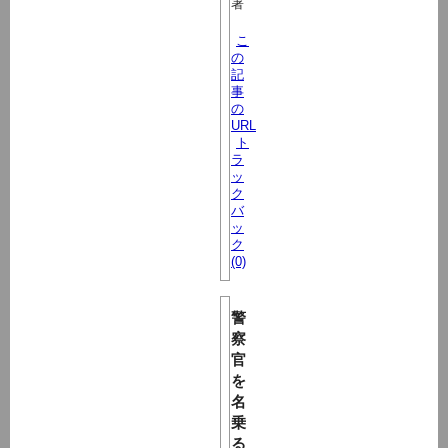
署
こ
の
記
事
の
URL
ト
ラ
ッ
ク
バ
ッ
ク
(0)
警
察
官
を
名
乗
る