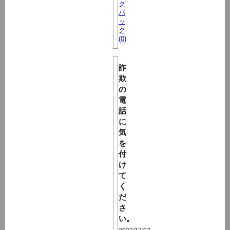
ク
バ
ッ
ク
(0)
詐
欺
の
電
話
に
気
を
付
け
て
く
だ
さ
い。