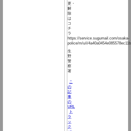
更・
解
除
は
コ
チ
ラ
https://service.sugumail.com/osaka-
police/m/u/i/4a40a0454e085578ec11
生
野
警
察
署
こ
の
記
事
の
URL
ト
ラ
ッ
ク