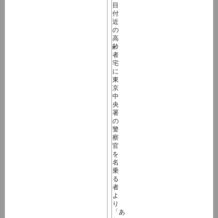
目
付
近
の
高
齢
者
宅
に
東
京
中
央
署
の
警
察
官
を
名
乗
る
者
よ
り
「あ