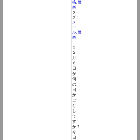
稿
,
警
察
タ
グ：
メ
ー
ル
,
警
察
１
２
月
６
日
が
何
の
日
か
ご
存
じ
で
す
か？
今
日