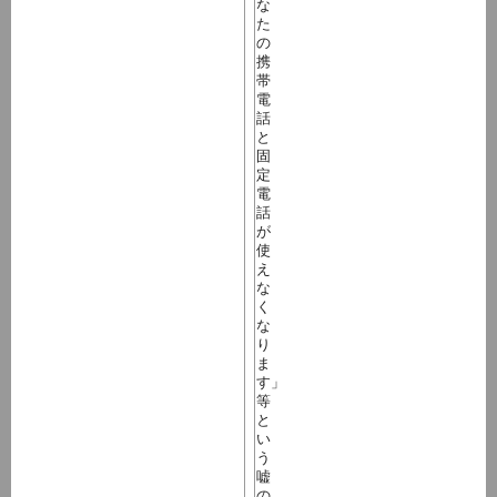
な
た
の
携
帯
電
話
と
固
定
電
話
が
使
え
な
く
な
り
ま
す」
等
と
い
う
嘘
の