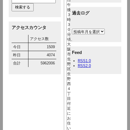
午
後
過去ログ
３
時
３
アクセスカウンタ
０
分
アクセス数
頃、
大
今日
1509
阪
Feed
市
昨日
4074
生
RSS1.0
合計
5962006
野
RSS2.0
区
生
野
西
４
丁
目
付
近
に
お
住
い