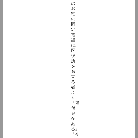
の
お
宅
の
固
定
電
話
に、
区
役
所
を
名
乗
る
者
よ
り
「還
付
金
が
あ
る」
「今