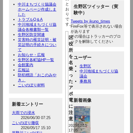
と
中川まちづくり協議会
生野区ツイッター（実
お
ホームページ作成しま
験中）
り
した
で
トラブルQ＆A
Tweets by ikuno_times
す。
中川地域まちづくり協
FireFox等で表示されない場合
議会各種書類一覧
があります
生野区防災関連
その場合はトラッカーのブロ
区
災害時の罹災証明・被
ックを解除してください
役
災証明の手続きについ
て
所
お知らせ・広報
を
ユーザー
生野区各町協HP一覧
名
会館案内
生野区
乗
広報誌
中川地域まちづくり協
っ
防犯標語「おこのみや
議会
き」
た
事務局
こいのぼり材料
ア
ポ
電
新着画像
新着エントリー
に
注
大雨での浸水
2026/06/30 07:25
意！
こいのぼり撤収
2023/12/11
2026/05/17 15:10
17:05
平野川こいのぼり