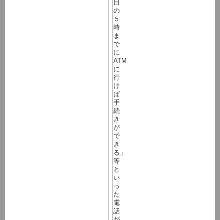
日
の
５
時
ま
で
に
ATM
に
行
け
ば
手
続
き
が
で
き
る」
等
と
い
っ
た
電
話
が