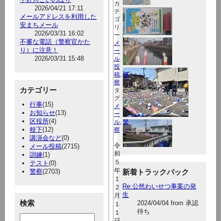
カ
2026/04/21 17:11
テ
メールアドレスを利用した
ゴ
安まちメール
リ
2026/03/31 16:02
ー：
不審な電話（警察官かた
メ
り）に注意！
ー
2026/03/31 15:48
ル
投
稿
,
警
察
カテゴリー
タ
グ：
行事
(15)
メ
お知らせ
(13)
ー
区役所
(4)
ル
,
警
校下
(12)
察
講演会など
(0)
令
メール投稿
(2715)
和
訓練
(1)
５
テスト
(0)
年
警察
(2703)
新着トラックバック
１
Re:公然わいせつ事案の発
２
生
月
検索
2024/04/04 from 承認
１
待ち
１
日