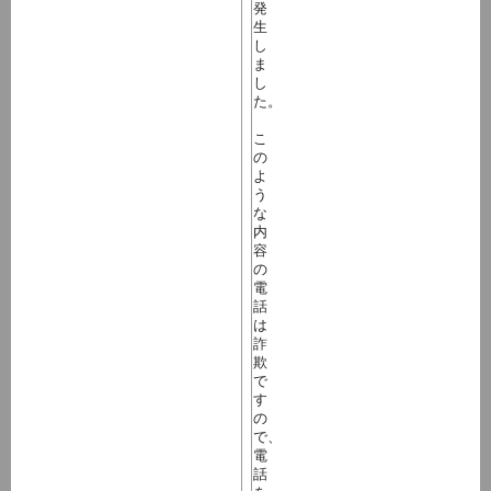
発
生
し
ま
し
た。
こ
の
よ
う
な
内
容
の
電
話
は
詐
欺
で
す
の
で、
電
話