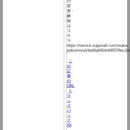
の
変
更・
解
除
は
コ
チ
ラ
https://service.sugumail.com/osaka-
police/m/u/i/4a40a0454e085578ec11
こ
の
記
事
の
URL
ト
ラ
ッ
ク
バ
ッ
ク
(0)