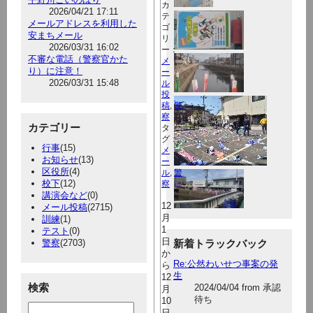
カ
2026/04/21 17:11
テ
メールアドレスを利用した
ゴ
安まちメール
リ
2026/03/31 16:02
ー：
不審な電話（警察官かた
メ
り）に注意！
ー
2026/03/31 15:48
ル
投
稿
,
警
察
カテゴリー
タ
グ：
行事
(15)
メ
お知らせ
(13)
ー
区役所
(4)
ル
,
警
校下
(12)
察
講演会など
(0)
12
メール投稿
(2715)
月
訓練
(1)
1
テスト
(0)
日
警察
(2703)
新着トラックバック
か
Re:公然わいせつ事案の発
ら
生
12
検索
2024/04/04 from 承認
月
待ち
10
日