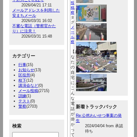
投
2026/04/21 17:11
稿
,
警
メールアドレスを利用した
察
安まちメール
タ
2026/03/31 16:02
グ：
不審な電話（警察官かた
メ
り）に注意！
ー
2026/03/31 15:48
ル
,
警
察
【あ
カテゴリー
な
た
行事
(15)
の
お知らせ
(13)
自
区役所
(4)
宅
校下
(12)
に、
講演会など
(0)
こ
メール投稿
(2715)
ん
訓練
(1)
な
テスト
(0)
電
警察
(2703)
新着トラックバック
話
が
Re:公然わいせつ事案の発
掛
生
か
検索
2024/04/04 from 承認
っ
待ち
て