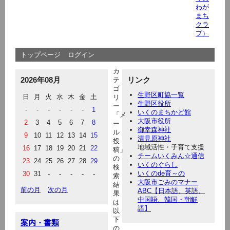
わが
まち
クラ
ブ）
トップページ
ログイン
カ
2026年08月
リンク
テ
ゴ
生野区町協一覧
日
月
火
水
木
金
土
リ
生野区役所
ー
-
-
-
-
-
-
1
いくのまちかど館
「メ
大阪市役所
2
3
4
5
6
7
8
ー
御幸森神社
ル
9
10
11
12
13
14
15
清見原神社
投
地域活性・子育て支援
16
17
18
19
20
21
22
稿」
チームいくみん☆通信
の
23
24
25
26
27
28
29
いくのぐらし
検
いくのde育～の
30
31
-
-
-
-
-
索
大阪市ごみのマナー
結
前の月
次の月
ABC【日本語、英語、
果
中国語、韓国・朝鮮
は
語】
以
下
案内・書類
の