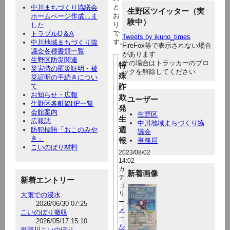
と
中川まちづくり協議会
生野区ツイッター（実
お
ホームページ作成しま
験中）
り
した
で
トラブルQ＆A
Tweets by ikuno_times
す。
中川地域まちづくり協
FireFox等で表示されない場合
議会各種書類一覧
があります
生野区防災関連
その場合はトラッカーのブロ
特
災害時の罹災証明・被
ックを解除してください
殊
災証明の手続きについ
て
詐
お知らせ・広報
欺
ユーザー
生野区各町協HP一覧
発
会館案内
生野区
生
広報誌
中川地域まちづくり協
週
防犯標語「おこのみや
議会
き」
報
事務局
こいのぼり材料
2023/08/02
14:02
カ
新着画像
テ
新着エントリー
ゴ
リ
大雨での浸水
ー：
2026/06/30 07:25
メ
こいのぼり撤収
ー
2026/05/17 15:10
ル
平野川こいのぼり