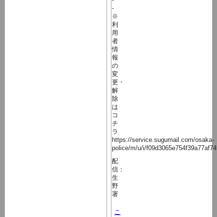
-
※
利
用
者
情
報
の
変
更・
解
除
は
コ
チ
ラ
https://service.sugumail.com/osaka-
police/m/u/i/f09d3065e754f39a77af74
配
信：
生
野
署
こ