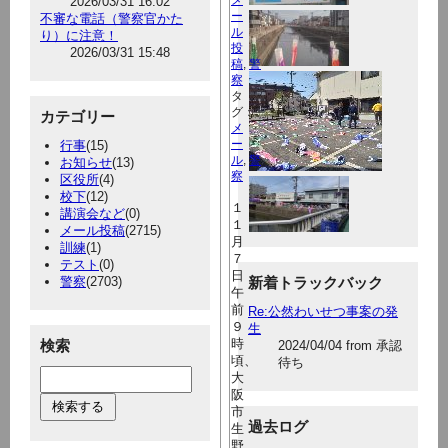
2026/03/31 16:02
メ
ー
不審な電話（警察官かた
ル
り）に注意！
投
2026/03/31 15:48
稿
,
警
察
タ
グ：
カテゴリー
メ
行事
(15)
ー
ル
,
警
お知らせ
(13)
察
区役所
(4)
校下
(12)
１
講演会など
(0)
１
メール投稿
(2715)
月
訓練
(1)
７
テスト
(0)
日
警察
(2703)
新着トラックバック
午
前
Re:公然わいせつ事案の発
９
生
時
検索
2024/04/04 from 承認
頃、
待ち
大
阪
市
過去ログ
生
野