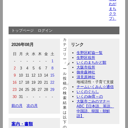
わが
まち
クラ
ブ）
トップページ
ログイン
カ
2026年08月
リンク
テ
ゴ
生野区町協一覧
日
月
火
水
木
金
土
リ
生野区役所
ー
-
-
-
-
-
-
1
いくのまちかど館
「メ
大阪市役所
2
3
4
5
6
7
8
ー
御幸森神社
ル
9
10
11
12
13
14
15
清見原神社
投
地域活性・子育て支援
16
17
18
19
20
21
22
稿」
チームいくみん☆通信
の
23
24
25
26
27
28
29
いくのぐらし
検
いくのde育～の
30
31
-
-
-
-
-
索
大阪市ごみのマナー
結
前の月
次の月
ABC【日本語、英語、
果
中国語、韓国・朝鮮
は
語】
以
下
案内・書類
の