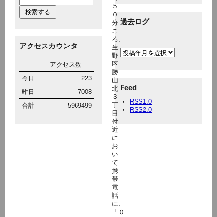
５
０
過去ログ
分
こ
ろ、
アクセスカウンタ
生
野
区
アクセス数
勝
今日
223
山
Feed
北
昨日
7008
３
RSS1.0
丁
合計
5969499
RSS2.0
目
付
近
に
お
い
て
携
帯
電
話
に、
「０