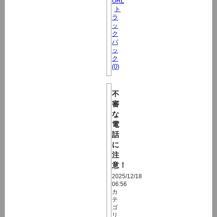
URL
ト
ラ
ッ
ク
バ
ッ
ク
(0)
不
審
な
電
話
に
注
意！
2025/12/18
06:56
カ
テ
ゴ
リ