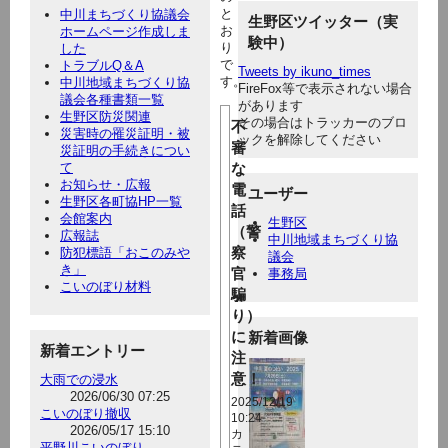
と
中川まちづくり協議会
生野区ツイッター（実
お
ホームページ作成しま
験中）
り
した
で
トラブルQ＆A
Tweets by ikuno_times
す。
中川地域まちづくり協
FireFox等で表示されない場合
議会各種書類一覧
があります
生野区防災関連
その場合はトラッカーのブロ
不
災害時の罹災証明・被
ックを解除してください
審
災証明の手続きについ
て
な
お知らせ・広報
電
ユーザー
生野区各町協HP一覧
話
会館案内
生野区
（警
広報誌
中川地域まちづくり協
察
防犯標語「おこのみや
議会
き」
官
事務局
こいのぼり材料
騙
り）
に
新着画像
新着エントリー
注
意！
大雨での浸水
2026/06/30 07:25
2025/12/19
こいのぼり撤収
10:24
2026/05/17 15:10
カ
平野川こいのぼり