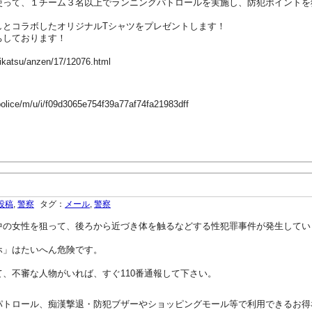
使って、１チーム３名以上でランニングパトロールを実施し、防犯ポイントを
しとコラボしたオリジナルTシャツをプレゼントします！
ちしております！
seikatsu/anzen/17/12076.html
police/m/u/i/f09d3065e754f39a77af74fa21983dff
投稿
,
警察
タグ：
メール
,
警察
の女性を狙って、後ろから近づき体を触るなどする性犯罪事件が発生してい
」はたいへん危険です。
、不審な人物がいれば、すぐ110番通報して下さい。
トロール、痴漢撃退・防犯ブザーやショッピングモール等で利用できるお得