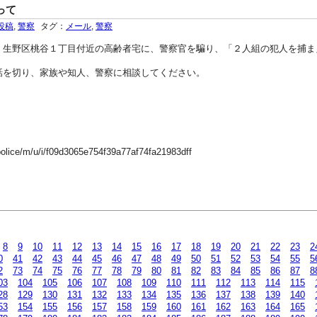
って
投稿
,
警察
タグ：
メール
,
警察
生野区桃谷１丁目付近の高齢者宅に、警察官を騙り、「２人組の犯人を捕ま
を切り、家族や知人、警察に相談してください。
police/m/u/i/f09d3065e754f39a77af74fa21983dff
8
9
10
11
12
13
14
15
16
17
18
19
20
21
22
23
2
0
41
42
43
44
45
46
47
48
49
50
51
52
53
54
55
5
2
73
74
75
76
77
78
79
80
81
82
83
84
85
86
87
8
03
104
105
106
107
108
109
110
111
112
113
114
115
28
129
130
131
132
133
134
135
136
137
138
139
140
53
154
155
156
157
158
159
160
161
162
163
164
165