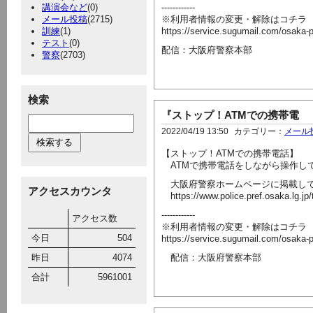
講演会など
(0)
------------
メール投稿
(2715)
※利用者情報の変更・解除はコチラ
訓練
(1)
https://service.sugumail.com/osaka-
テスト
(0)
配信：大阪府警察本部
警察
(2703)
検索
『ストップ！ATMでの携帯電
2022/04/19 13:50
カテゴリー：
メール
【ストップ！ATMでの携帯電話】
ATMで携帯電話をしながら操作し
大阪府警察ホームページに掲載して
アクセスカウンタ
https://www.police.pref.osaka.lg.jp/
------------
アクセス数
※利用者情報の変更・解除はコチラ
今日
504
https://service.sugumail.com/osaka-
昨日
4074
配信：大阪府警察本部
合計
5961001