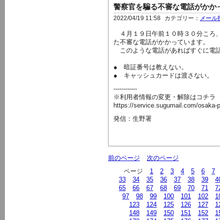
警察官を騙る不審な電話がかか
2022/04/19 11:58
カテゴリー：
メール
４月１９日午前１０時３０分ころ、
た不審な電話がかかっています。
このような電話があればすぐに電話
● 暗証番号は教えない。
● キャッシュカードは渡さない。
------------
※利用者情報の変更・解除はコチラ
https://service.sugumail.com/osaka-
発信：生野署
前のページ
次のページ
ページ
1
2
3
4
5
6
7
33
34
35
36
37
38
39
4
65
66
67
68
69
70
71
7
97
98
99
100
101
102
1
123
124
125
126
127
1
148
149
150
151
152
1