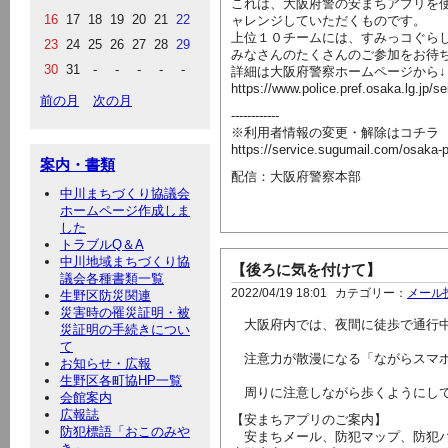
これは、大阪府警の安まちアプリを
16
17
18
19
20
21
22
ャレンジしていただくものです。
上位１０チームには、すみっコぐら
23
24
25
26
27
28
29
みなさんのたくさんのご参加をお待
30
31
-
-
-
-
-
詳細は大阪府警察ホームページから↓
https://www.police.pref.osaka.lg.jp/
前の月
次の月
------------
※利用者情報の変更・解除はコチラ
https://service.sugumail.com/osaka-
案内・書類
配信：大阪府警察本部
中川まちづくり協議会
ホームページ作成しま
した
トラブルQ＆A
中川地域まちづくり協
【後ろに気を付けて】
議会各種書類一覧
2022/04/19 18:01
カテゴリー：
メール
生野区防災関連
災害時の罹災証明・被
大阪府内では、夜間に徒歩で通行中
災証明の手続きについ
て
注意力が散漫になる「ながらスマホ
お知らせ・広報
生野区各町協HP一覧
周りに注意しながら歩くようにして
会館案内
広報誌
【安まちアプリのご案内】
防犯標語「おこのみや
安まちメール、防犯マップ、防犯パ