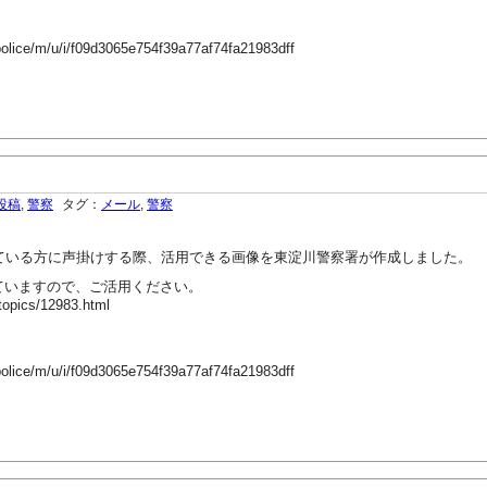
police/m/u/i/f09d3065e754f39a77af74fa21983dff
投稿
,
警察
タグ：
メール
,
警察
ている方に声掛けする際、活用できる画像を東淀川警察署が作成しました。
いますので、ご活用ください。
topics/12983.html
police/m/u/i/f09d3065e754f39a77af74fa21983dff