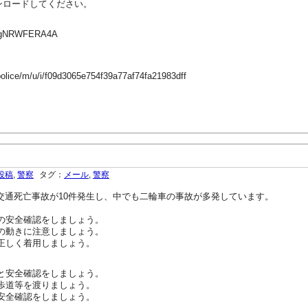
ンロードしてください。
↓
?v=vgNRWFERA4A
police/m/u/i/f09d3065e754f39a77af74fa21983dff
投稿
,
警察
タグ：
メール
,
警察
で交通死亡事故が10件発生し、中でも二輪車の事故が多発しています。
の安全確認をしましょう。
の動きに注意しましょう。
正しく着用しましょう。
と安全確認をしましょう。
歩道等を渡りましょう。
安全確認をしましょう。