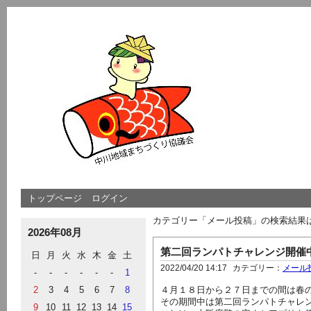
トップページ
ログイン
カテゴリー「メール投稿」の検索結果
2026年08月
第二回ランパトチャレンジ開催
日
月
火
水
木
金
土
2022/04/20 14:17
カテゴリー：
メール
-
-
-
-
-
-
1
2
3
4
5
6
7
8
４月１８日から２７日までの間は春
その期間中は第二回ランパトチャレ
9
10
11
12
13
14
15