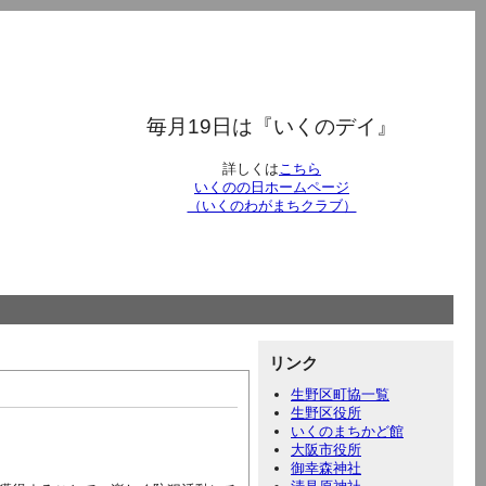
毎月19日は『いくのデイ』
詳しくは
こちら
いくのの日ホームページ
（いくのわがまちクラブ）
リンク
生野区町協一覧
生野区役所
いくのまちかど館
大阪市役所
御幸森神社