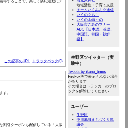
清見原神社
獲得することで、楽しく防犯活動にチ
地域活性・子育て支援
チームいくみん☆通信
いくのぐらし
いくのde育～の
大阪市ごみのマナー
ABC【日本語、英語、
中国語、韓国・朝鮮
語】
生野区ツイッター（実
この記事のURL
トラックバック(0)
験中）
Tweets by ikuno_times
FireFox等で表示されない場合
があります
その場合はトラッカーのブロ
ックを解除してください
ます。
ユーザー
生野区
中川地域まちづくり協
議会
な割引クーポンも配信している「大阪