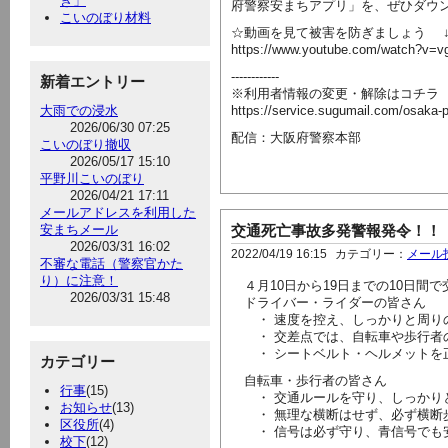
き」
府警察安まちアプリ」を、ぜひダウ
こいのぼり材料
☆動画を見て被害を防ぎましょう 
https://www.youtube.com/watch
------------
新着エントリー
※利用者情報の変更・解除はコチラ
大雨での浸水
https://service.sugumail.com/osaka-
2026/06/30 07:25
配信：大阪府警察本部
こいのぼり撤収
2026/05/17 15:10
平野川こいのぼり
2026/04/21 17:11
メールアドレスを利用した
安まちメール
交通死亡事故多発警報発令！！
2026/03/31 16:02
2022/04/19 16:15
カテゴリー：
メール
不審な電話（警察官かた
り）に注意！
４月10日から19日までの10日間
2026/03/31 15:48
ドライバー・ライダーの皆さん
・ 速度を控え、しっかりと周り
・ 交差点では、自転車や歩行者
・ シートベルト・ヘルメットを
カテゴリー
自転車・歩行者の皆さん
行事
(15)
・ 交通ルールを守り、しっかり
お知らせ
(13)
・ 無理な横断はせず、必ず横断
区役所
(4)
・ 信号は必ず守り、青信号でも
校下
(12)