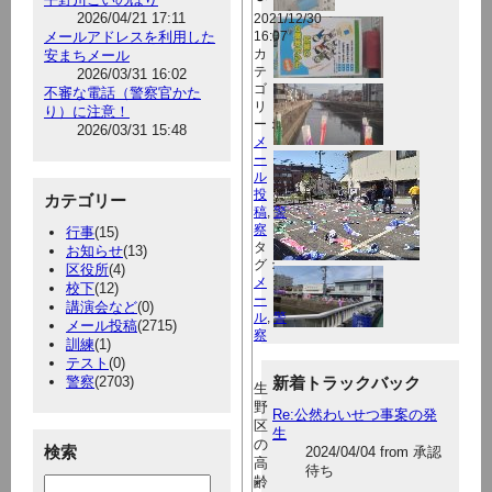
2026/04/21 17:11
2021/12/30
メールアドレスを利用した
16:07
安まちメール
カ
テ
2026/03/31 16:02
ゴ
不審な電話（警察官かた
リ
り）に注意！
ー：
2026/03/31 15:48
メ
ー
ル
投
カテゴリー
稿
,
警
察
行事
(15)
タ
お知らせ
(13)
グ：
区役所
(4)
メ
校下
(12)
ー
講演会など
(0)
ル
,
警
メール投稿
(2715)
察
訓練
(1)
テスト
(0)
警察
(2703)
新着トラックバック
生
野
Re:公然わいせつ事案の発
区
生
の
検索
2024/04/04 from 承認
高
待ち
齢