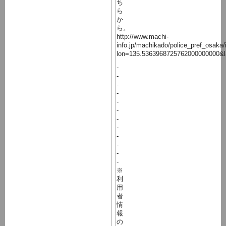
ち
ら
か
ら。
http://www.machi-
info.jp/machikado/police_pref_osaka/
lon=135.5363968725762000000000&
-
-
-
-
-
-
-
-
-
-
-
-
※
利
用
者
情
報
の