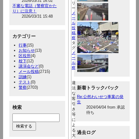
2026/03/31 16:02
リ
不審な電話（警察官かた
ー：
り）に注意！
メ
2026/03/31 15:48
ー
ル
投
稿
,
警
カテゴリー
察
タ
行事
(15)
グ：
お知らせ
(13)
メ
区役所
(4)
ー
校下
(12)
ル
,
警
講演会など
(0)
察
メール投稿
(2715)
訓練
(1)
テスト
(0)
違
警察
(2703)
新着トラックバック
法
な
Re:公然わいせつ事案の発
客
生
引
検索
2024/04/04 from 承認
き
待ち
等
に
よ
る
過去ログ
大