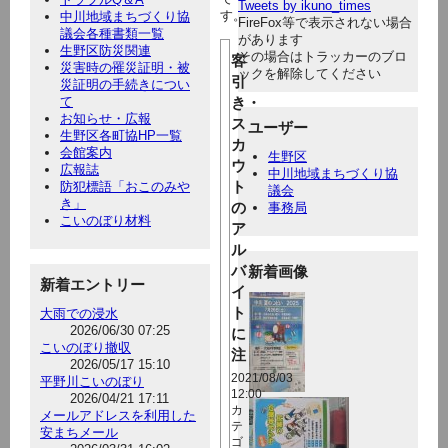
Tweets by ikuno_times
す。
中川地域まちづくり協
FireFox等で表示されない場合
議会各種書類一覧
があります
生野区防災関連
その場合はトラッカーのブロ
客
災害時の罹災証明・被
ックを解除してください
引
災証明の手続きについ
て
き・
お知らせ・広報
ス
ユーザー
生野区各町協HP一覧
カ
会館案内
生野区
ウ
広報誌
中川地域まちづくり協
ト
防犯標語「おこのみや
議会
き」
の
事務局
こいのぼり材料
ア
ル
バ
新着画像
新着エントリー
イ
ト
大雨での浸水
2026/06/30 07:25
に
こいのぼり撤収
注
2026/05/17 15:10
2021/08/03
平野川こいのぼり
12:00
2026/04/21 17:11
カ
メールアドレスを利用した
テ
安まちメール
ゴ