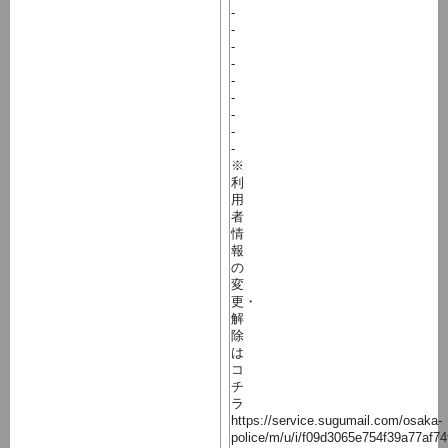
-
-
-
-
-
-
-
-
-
※
利
用
者
情
報
の
変
更・
解
除
は
コ
チ
ラ
https://service.sugumail.com/osaka-
police/m/u/i/f09d3065e754f39a77af74