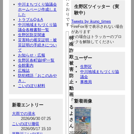
と
中川まちづくり協議会
生野区ツイッター（実
お
ホームページ作成しま
験中）
り
した
で
トラブルQ＆A
Tweets by ikuno_times
す。
中川地域まちづくり協
FireFox等で表示されない場合
議会各種書類一覧
があります
生野区防災関連
その場合はトラッカーのブロ
特
災害時の罹災証明・被
ックを解除してください
殊
災証明の手続きについ
て
詐
お知らせ・広報
欺
ユーザー
生野区各町協HP一覧
被
会館案内
生野区
害
広報誌
中川地域まちづくり協
防
防犯標語「おこのみや
議会
き」
止
事務局
こいのぼり材料
動
画
「て
新着画像
新着エントリー
る
よ
大雨での浸水
2026/06/30 07:25
さ
こいのぼり撤収
ん
2026/05/17 15:10
2020/06/29
平野川こいのぼり