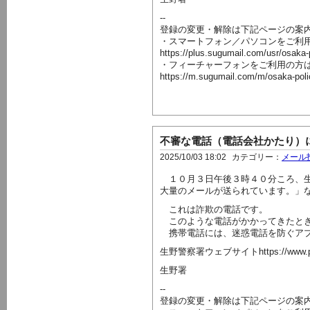
--
登録の変更・解除は下記ページの案
・スマートフォン／パソコンをご利
https://plus.sugumail.com/usr/osaka
・フィーチャーフォンをご利用の方
https://m.sugumail.com/m/osaka-pol
不審な電話（電話会社かたり）
2025/10/03 18:02
カテゴリー：
メール
１０月３日午後３時４０分ころ、生
大量のメールが送られています。」
これは詐欺の電話です。
このような電話がかかってきたとき
携帯電話には、迷惑電話を防ぐアプ
生野警察署ウェブサイトhttps://www.police.pr
生野署
--
登録の変更・解除は下記ページの案