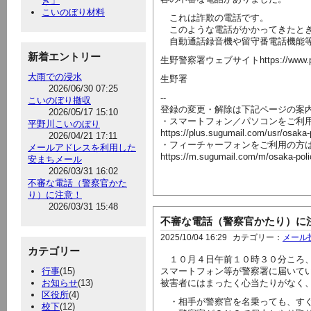
き」
こいのぼり材料
これは詐欺の電話です。
このような電話がかかってきたとき
自動通話録音機や留守番電話機能等
新着エントリー
生野警察署ウェブサイトhttps://www.police.pr
大雨での浸水
生野署
2026/06/30 07:25
--
こいのぼり撤収
登録の変更・解除は下記ページの案
2026/05/17 15:10
・スマートフォン／パソコンをご利
平野川こいのぼり
https://plus.sugumail.com/usr/osaka
2026/04/21 17:11
・フィーチャーフォンをご利用の方
メールアドレスを利用した
https://m.sugumail.com/m/osaka-pol
安まちメール
2026/03/31 16:02
不審な電話（警察官かた
り）に注意！
2026/03/31 15:48
不審な電話（警察官かたり）に
2025/10/04 16:29
カテゴリー：
メール
カテゴリー
１０月４日午前１０時３０分ころ、
行事
(15)
スマートフォン等が警察署に届いて
お知らせ
(13)
被害者にはまったく心当たりがなく
区役所
(4)
・相手が警察官を名乗っても、すぐ
校下
(12)