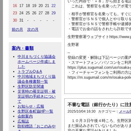
いった内容で「＋８」から始まる電
16
17
18
19
20
21
22
これは、警察官を名乗ったアポ電
23
24
25
26
27
28
29
・相手が警察官を名乗っても、すぐ
・警察官がＳＮＳで個人とやり取り
30
31
-
-
-
-
-
・警察官がＳＮＳで警察手帳や逮捕
・電話でお金の話をされたら詐欺で
前の月
次の月
生野警察署ウェブサイトhttps://www.police.pr
生野署
案内・書類
--
中川まちづくり協議会
登録の変更・解除は下記ページの案
ホームページ作成しま
・スマートフォン／パソコンをご利
した
https://plus.sugumail.com/usr/osaka
トラブルQ＆A
・フィーチャーフォンをご利用の方
中川地域まちづくり協
https://m.sugumail.com/m/osaka-pol
議会各種書類一覧
生野区防災関連
災害時の罹災証明・被
災証明の手続きについ
て
不審な電話（銀行かたり）に注
お知らせ・広報
生野区各町協HP一覧
2025/10/04 16:30
カテゴリー：
メール
会館案内
１０月３日午後４時ころ、生野区巽
広報誌
まだ振込みされていないものがあり
防犯標語「おこのみや
容の不審な電話がありました。