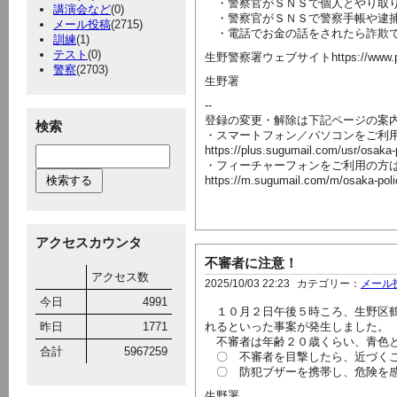
・警察官がＳＮＳで個人とやり取り
講演会など
(0)
・警察官がＳＮＳで警察手帳や逮捕
メール投稿
(2715)
・電話でお金の話をされたら詐欺
訓練
(1)
テスト
(0)
生野警察署ウェブサイトhttps://www.police.pr
警察
(2703)
生野署
--
登録の変更・解除は下記ページの案
検索
・スマートフォン／パソコンをご利
https://plus.sugumail.com/usr/osaka
・フィーチャーフォンをご利用の方
https://m.sugumail.com/m/osaka-pol
アクセスカウンタ
不審者に注意！
アクセス数
2025/10/03 22:23
カテゴリー：
メール
今日
4991
１０月２日午後５時ころ、生野区鶴
昨日
1771
れるといった事案が発生しました。
不審者は年齢２０歳くらい、青色と
合計
5967259
〇 不審者を目撃したら、近づくこ
〇 防犯ブザーを携帯し、危険を感
生野署