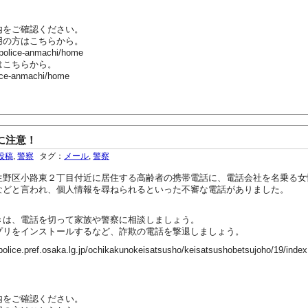
内をご確認ください。
用の方はこちらから。
-police-anmachi/home
はこちらから。
ice-anmachi/home
に注意！
投稿
,
警察
タグ：
メール
,
警察
野区小路東２丁目付近に居住する高齢者の携帯電話に、電話会社を名乗る女
などと言われ、個人情報を尋ねられるといった不審な電話がありました。
は、電話を切って家族や警察に相談しましょう。
リをインストールするなど、詐欺の電話を撃退しましょう。
ef.osaka.lg.jp/ochikakunokeisatsusho/keisatsushobetsujoho/19/index
内をご確認ください。