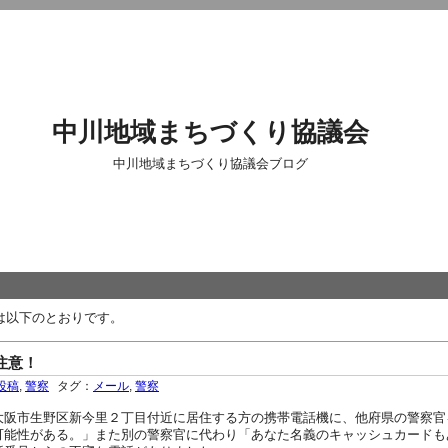
中川地域まちづくり協議会
中川地域まちづくり協議会ブログ
は以下のとおりです。
注意！
投稿
,
警察
タグ：
メール
,
警察
阪市生野区新今里２丁目付近に居住する方の携帯電話機に、他府県の警察官
可能性がある。」また別の警察官に代わり「あなた名義のキャッシュカードも