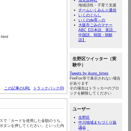
清見原神社
地域活性・子育て支援
チームいくみん☆通信
いくのぐらし
いくのde育～の
大阪市ごみのマナー
ABC【日本語、英語、
中国語、韓国・朝鮮
.html
語】
生野区ツイッター（実
験中）
Tweets by ikuno_times
FireFox等で表示されない場合
があります
この記事のURL
トラックバック(0)
その場合はトラッカーのブロ
ックを解除してください
ユーザー
生野区
スで「カードを使用した金額のうち、
中川地域まちづくり協
ボタンを押してください」といった内
議会