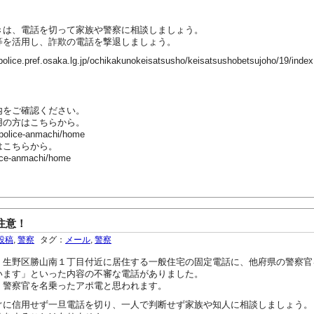
は、電話を切って家族や警察に相談しましょう。
を活用し、詐欺の電話を撃退しましょう。
ef.osaka.lg.jp/ochikakunokeisatsusho/keisatsushobetsujoho/19/index
内をご確認ください。
用の方はこちらから。
-police-anmachi/home
はこちらから。
ice-anmachi/home
注意！
投稿
,
警察
タグ：
メール
,
警察
生野区勝山南１丁目付近に居住する一般住宅の固定電話に、他府県の警察官
います」といった内容の不審な電話がありました。
、警察官を名乗ったアポ電と思われます。
に信用せず一旦電話を切り、一人で判断せず家族や知人に相談しましょう。