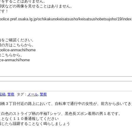
をすることはありません。
状などの画像を見せることはありません。
です！
ef.osaka.lg.jp/ochikakunokeisatsusho/keisatsushobetsujoho/19/index
内をご確認ください。
用の方はこちらから。
-police-anmachi/home
はこちらから。
ice-anmachi/home
投稿
,
警察
タグ：
メール
,
警察
橋３丁目付近の路上において、自転車で通行中の女性が、前方から歩いてき
白色のストライプ柄の半袖Tシャツ、黒色長ズボン着用の男１名です。
となく１１０番通報してください
じたら躊躇することなく鳴らしましょう