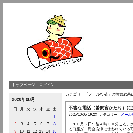
トップページ
ログイン
カテゴリー「メール投稿」の検索結果
2026年08月
不審な電話（警察官かたり）に
日
月
火
水
木
金
土
2025/10/05 19:23
カテゴリー：
メール
-
-
-
-
-
-
1
2
3
4
5
6
7
8
１０月５日午後４時３０分ころ、大
る口座が、資金洗浄に使われている
9
10
11
12
13
14
15