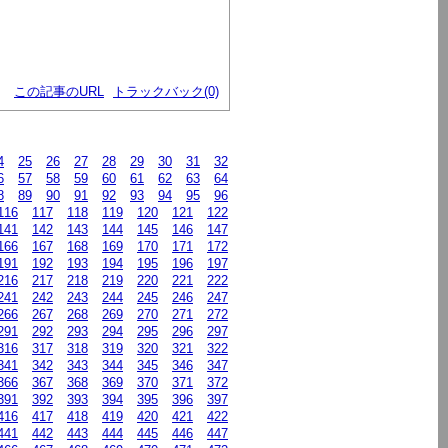
この記事のURL
トラックバック(0)
4
25
26
27
28
29
30
31
32
6
57
58
59
60
61
62
63
64
8
89
90
91
92
93
94
95
96
116
117
118
119
120
121
122
141
142
143
144
145
146
147
166
167
168
169
170
171
172
191
192
193
194
195
196
197
216
217
218
219
220
221
222
241
242
243
244
245
246
247
266
267
268
269
270
271
272
291
292
293
294
295
296
297
316
317
318
319
320
321
322
341
342
343
344
345
346
347
366
367
368
369
370
371
372
391
392
393
394
395
396
397
416
417
418
419
420
421
422
441
442
443
444
445
446
447