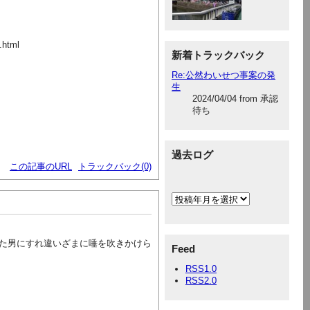
.html
新着トラックバック
Re:公然わいせつ事案の発
生
2024/04/04 from 承認
待ち
過去ログ
この記事のURL
トラックバック(0)
た男にすれ違いざまに唾を吹きかけら
Feed
RSS1.0
RSS2.0