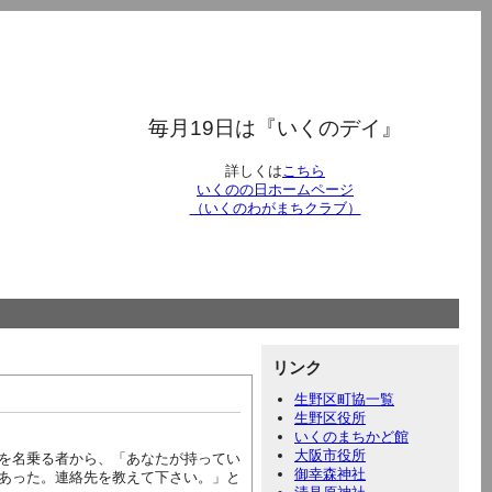
毎月19日は『いくのデイ』
詳しくは
こちら
いくのの日ホームページ
（いくのわがまちクラブ）
リンク
生野区町協一覧
生野区役所
いくのまちかど館
大阪市役所
を名乗る者から、「あなたが持ってい
御幸森神社
あった。連絡先を教えて下さい。」と