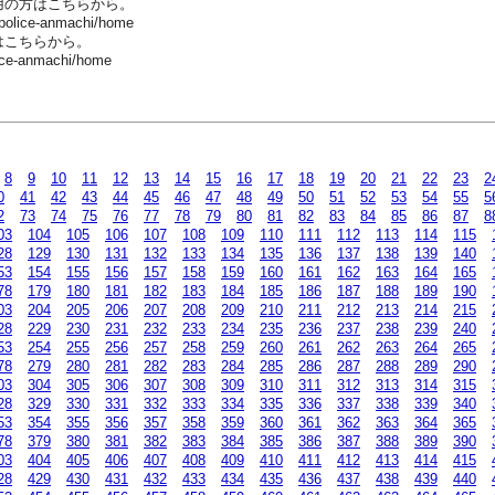
用の方はこちらから。
-police-anmachi/home
はこちらから。
ice-anmachi/home
8
9
10
11
12
13
14
15
16
17
18
19
20
21
22
23
2
0
41
42
43
44
45
46
47
48
49
50
51
52
53
54
55
5
2
73
74
75
76
77
78
79
80
81
82
83
84
85
86
87
8
03
104
105
106
107
108
109
110
111
112
113
114
115
28
129
130
131
132
133
134
135
136
137
138
139
140
53
154
155
156
157
158
159
160
161
162
163
164
165
78
179
180
181
182
183
184
185
186
187
188
189
190
03
204
205
206
207
208
209
210
211
212
213
214
215
28
229
230
231
232
233
234
235
236
237
238
239
240
53
254
255
256
257
258
259
260
261
262
263
264
265
78
279
280
281
282
283
284
285
286
287
288
289
290
03
304
305
306
307
308
309
310
311
312
313
314
315
28
329
330
331
332
333
334
335
336
337
338
339
340
53
354
355
356
357
358
359
360
361
362
363
364
365
78
379
380
381
382
383
384
385
386
387
388
389
390
03
404
405
406
407
408
409
410
411
412
413
414
415
28
429
430
431
432
433
434
435
436
437
438
439
440