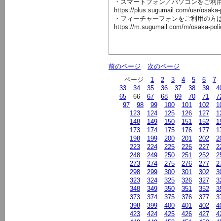
・スマートフォン／パソコンをご利
https://plus.sugumail.com/usr/osaka
・フィーチャーフォンをご利用の方
https://m.sugumail.com/m/osaka-pol
前のページ
次のページ
ページ
1
2
3
4
5
6
7
33
34
35
36
37
38
39
4
65
66
67
68
69
70
71
7
97
98
99
100
101
102
1
123
124
125
126
127
1
148
149
150
151
152
1
173
174
175
176
177
1
198
199
200
201
202
2
223
224
225
226
227
2
248
249
250
251
252
2
273
274
275
276
277
2
298
299
300
301
302
3
323
324
325
326
327
3
348
349
350
351
352
3
373
374
375
376
377
3
398
399
400
401
402
4
423
424
425
426
427
4