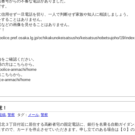
話番号からの不審な電話がありました。
です。
に信用せず一旦電話を切り、一人で判断せず家族や知人に相談しましょう。
をすることはありません。
状などの画像を見せることはありません。
す！
ef.osaka.lg.jp/ochikakunokeisatsusho/keisatsushobetsujoho/19/index
内をご確認ください。
用の方はこちらから。
-police-anmachi/home
はこちらから。
ice-anmachi/home
意！
投稿
,
警察
タグ：
メール
,
警察
北３丁目付近に居住する高齢者宅の固定電話に、銀行を名乗る自動ガイダン
ますので、カードを停止させていただきます。申し立てのある場合は【０】の