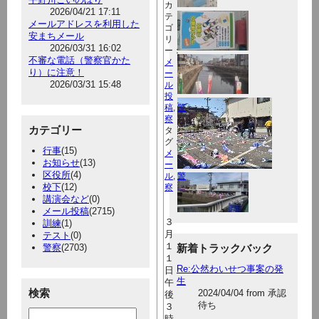
カ
2026/04/21 17:11
テ
メールアドレスを利用した
ゴ
安まちメール
リ
2026/03/31 16:02
ー：
不審な電話（警察官かた
メ
り）に注意！
ー
2026/03/31 15:48
ル
投
稿
,
警
察
カテゴリー
タ
グ：
行事
(15)
メ
お知らせ
(13)
ー
区役所
(4)
ル
,
警
校下
(12)
察
講演会など
(0)
メール投稿
(2715)
３
訓練
(1)
月
テスト
(0)
１
警察
(2703)
新着トラックバック
１
Re:公然わいせつ事案の発
日
生
午
検索
2024/04/04 from 承認
後
待ち
３
時