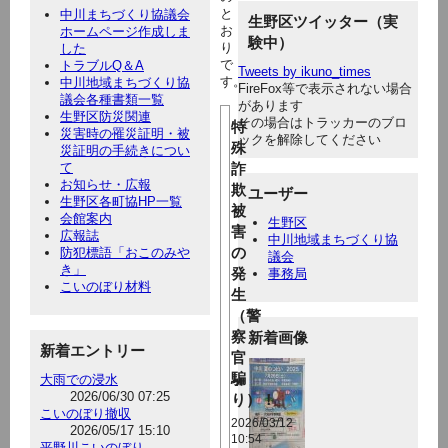
と
中川まちづくり協議会
生野区ツイッター（実
お
ホームページ作成しま
験中）
り
した
で
トラブルQ＆A
Tweets by ikuno_times
す。
中川地域まちづくり協
FireFox等で表示されない場合
議会各種書類一覧
があります
生野区防災関連
その場合はトラッカーのブロ
特
災害時の罹災証明・被
ックを解除してください
殊
災証明の手続きについ
て
詐
お知らせ・広報
欺
ユーザー
生野区各町協HP一覧
被
会館案内
生野区
害
広報誌
中川地域まちづくり協
の
防犯標語「おこのみや
議会
き」
発
事務局
こいのぼり材料
生
（警
察
新着画像
新着エントリー
官
騙
大雨での浸水
2026/06/30 07:25
り）！
こいのぼり撤収
2026/03/12
2026/05/17 15:10
10:54
平野川こいのぼり