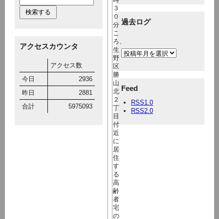
３
０
過去ログ
分
こ
ろ、
アクセスカウンタ
生
野
アクセス数
区
勝
今日
2936
山
Feed
北
昨日
2881
２
RSS1.0
合計
5975093
丁
RSS2.0
目
付
近
に
居
住
す
る
高
齢
者
宅
の