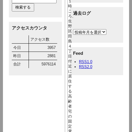
１
時
こ
過去ログ
ろ、
生
野
アクセスカウンタ
区
田
アクセス数
島
４
今日
3957
丁
Feed
昨日
2881
目
付
RSS1.0
合計
5976114
近
RSS2.0
に
居
住
す
る
高
齢
者
宅
の
固
定
電