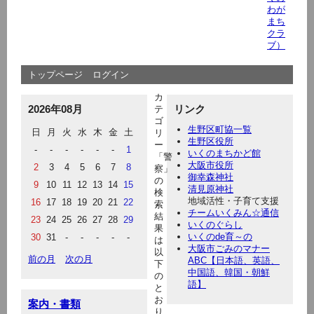
わが
まち
クラ
ブ）
トップページ
ログイン
カ
2026年08月
リンク
テ
ゴ
生野区町協一覧
日
月
火
水
木
金
土
リ
生野区役所
ー
-
-
-
-
-
-
1
いくのまちかど館
「警
大阪市役所
2
3
4
5
6
7
8
察」
御幸森神社
の
9
10
11
12
13
14
15
清見原神社
検
地域活性・子育て支援
16
17
18
19
20
21
22
索
チームいくみん☆通信
結
23
24
25
26
27
28
29
いくのぐらし
果
いくのde育～の
30
31
-
-
-
-
-
は
大阪市ごみのマナー
以
前の月
次の月
ABC【日本語、英語、
下
中国語、韓国・朝鮮
の
語】
と
お
案内・書類
り