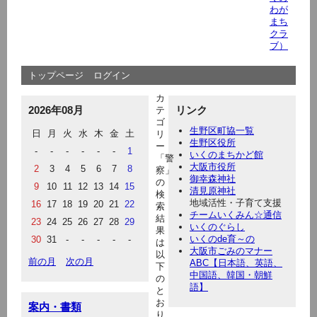
わが
まち
クラ
ブ）
トップページ
ログイン
カ
2026年08月
リンク
テ
ゴ
生野区町協一覧
日
月
火
水
木
金
土
リ
生野区役所
ー
-
-
-
-
-
-
1
いくのまちかど館
「警
大阪市役所
2
3
4
5
6
7
8
察」
御幸森神社
の
9
10
11
12
13
14
15
清見原神社
検
地域活性・子育て支援
16
17
18
19
20
21
22
索
チームいくみん☆通信
結
23
24
25
26
27
28
29
いくのぐらし
果
いくのde育～の
30
31
-
-
-
-
-
は
大阪市ごみのマナー
以
前の月
次の月
ABC【日本語、英語、
下
中国語、韓国・朝鮮
の
語】
と
お
案内・書類
り