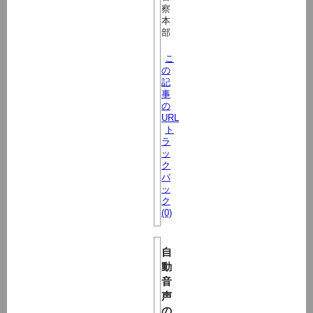
察
本
部
こ
の
記
事
の
URL
ト
ラ
ッ
ク
バ
ッ
ク
(0)
自
動
音
声
の