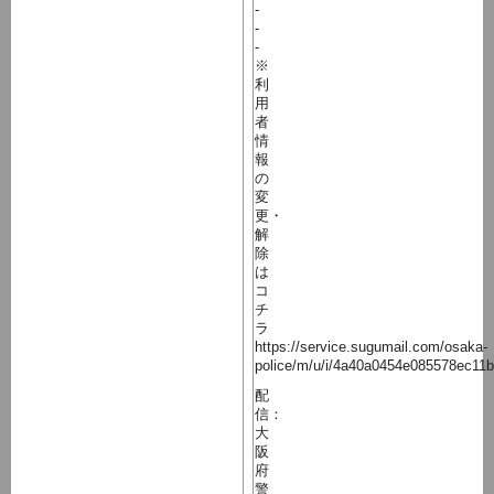
-
-
-
※
利
用
者
情
報
の
変
更・
解
除
は
コ
チ
ラ
https://service.sugumail.com/osaka-
police/m/u/i/4a40a0454e085578ec11
配
信：
大
阪
府
警