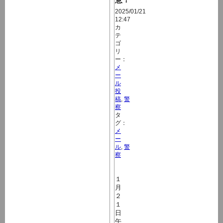
2025/01/21
12:47
カ
テ
ゴ
リ
ー：
メ
ー
ル
投
稿
,
警
察
タ
グ：
メ
ー
ル
,
警
察
１
月
２
１
日
午