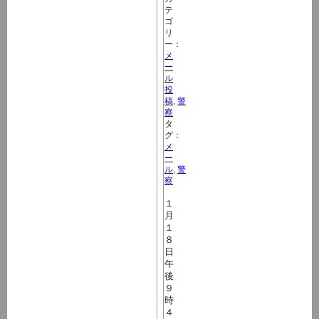
テ
ゴ
リ
ー：
メ
ー
ル
投
稿
,
警
察
タ
グ：
メ
ー
ル
,
警
察
１
月
１
８
日
午
後
９
時
４