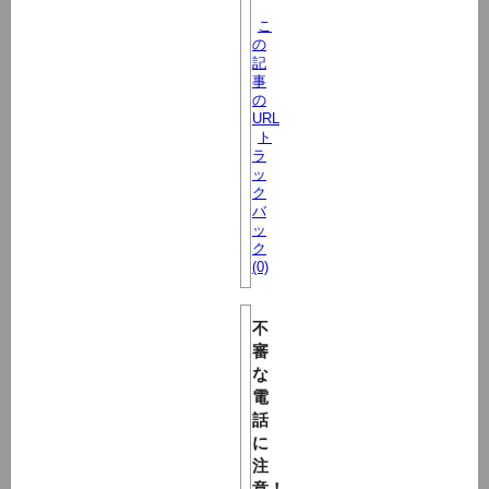
こ
の
記
事
の
URL
ト
ラ
ッ
ク
バ
ッ
ク
(0)
不
審
な
電
話
に
注
意！