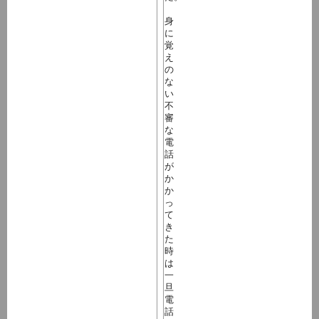
身
に
覚
え
の
な
い
不
審
な
電
話
が
か
か
っ
て
き
た
時
は
一
旦
電
話