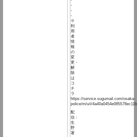
-
-
-
※
利
用
者
情
報
の
変
更・
解
除
は
コ
チ
ラ
https://service.sugumail.com/osaka-
police/m/u/i/4a40a0454e085578ec11
配
信：
生
野
署