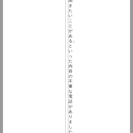
聞
き
た
い
こ
と
が
あ
る」
と
い
っ
た
内
容
の
不
審
な
電
話
が
あ
り
ま
し
た。