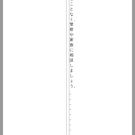
こ
と
な
く、
警
察
や
家
族
に
相
談
し
ま
し
ょ
う。
-
-
-
-
-
-
-
-
-