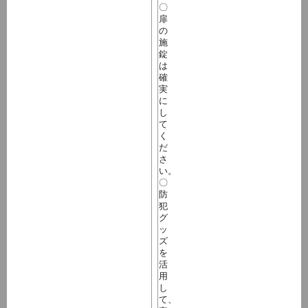
〇
扉
の
施
錠
は
確
実
に
し
て
く
だ
さ
い。
〇
防
犯
グ
ッ
ズ
を
活
用
し
て、