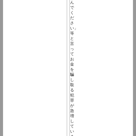
ん
で
く
だ
さ
い」
等
と
言
っ
て
お
金
を
騙
し
取
る
犯
罪
が
急
増
し
て
い