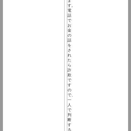
ま
す。
電
話
で
お
金
の
話
を
さ
れ
た
ら
詐
欺
で
す
の
で、
一
人
で
判
断
す
る