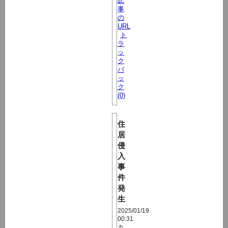
記
事
の
URL
ト
ラ
ッ
ク
バ
ッ
ク
(0)
住
居
侵
入
事
件
発
生
2025/01/19
00:31
カ