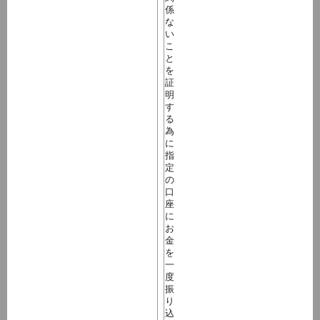
係
な
い
こ
と
を
証
明
す
る
為
に
指
定
の
口
座
に
お
金
を
一
度
振
り
込