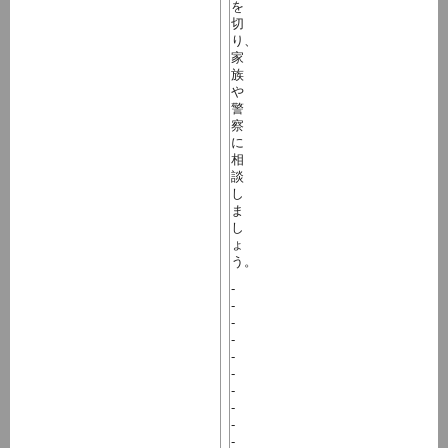
を
切
り、
家
族
や
警
察
に
相
談
し
ま
し
ょ
う。
-
-
-
-
-
-
-
-
-
-