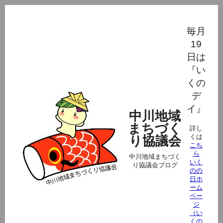
毎月
19
日は
『い
くの
デ
イ』
中川地域
まちづく
詳し
くは
り協議会
こち
ら
中川地域まちづく
いく
り協議会ブログ
のの
日ホ
ーム
ペー
ジ
（い
くの