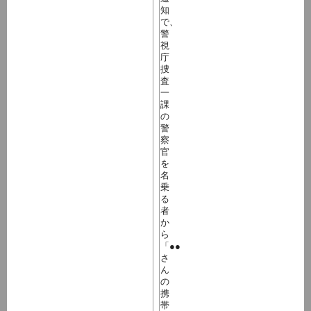
知
で、
警
視
庁
捜
査
一
課
の
警
察
官
を
名
乗
る
者
か
ら
「●●
さ
ん
の
携
帯