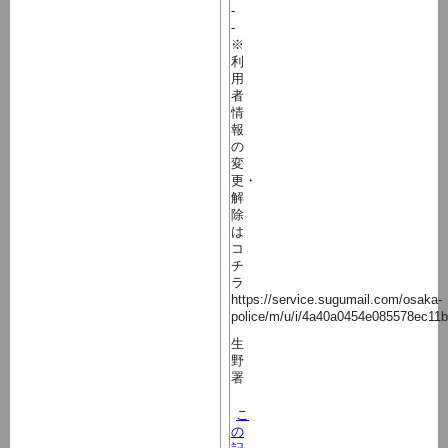
-
-
※
利
用
者
情
報
の
変
更・
解
除
は
コ
チ
ラ
https://service.sugumail.com/osaka-
police/m/u/i/4a40a0454e085578ec11
生
野
署
こ
の