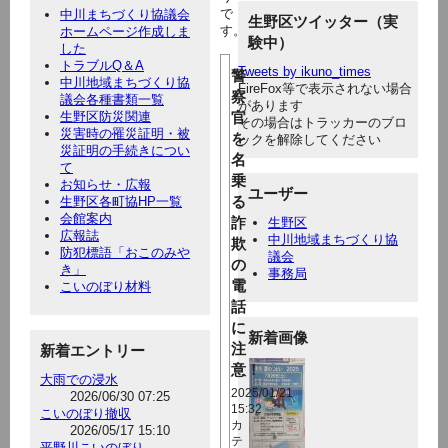
で
中川まちづくり協議会
生野区ツイッター（実
す。
ホームページ作成しま
験中）
した
トラブルQ＆A
Tweets by ikuno_times
警
中川地域まちづくり協
FireFox等で表示されない場合
察
議会各種書類一覧
があります
生野区防災関連
官
その場合はトラッカーのブロ
災害時の罹災証明・被
を
ックを解除してください
災証明の手続きについ
名
て
乗
お知らせ・広報
ユーザー
る
生野区各町協HP一覧
会館案内
詐
生野区
広報誌
中川地域まちづくり協
欺
防犯標語「おこのみや
議会
の
き」
事務局
電
こいのぼり材料
話
に
新着画像
注
新着エントリー
意！
大雨での浸水
2025/01/21
2026/06/30 07:25
15:32
こいのぼり撤収
カ
2026/05/17 15:10
テ
平野川こいのぼり