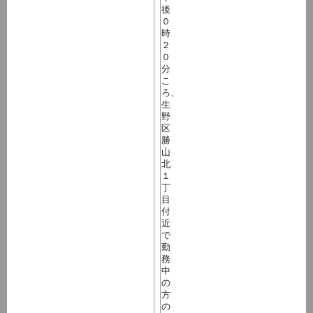
後
０
時
２
０
分
こ
ろ、
生
野
区
勝
山
北
１
丁
目
付
近
で
勤
務
中
の
方
の