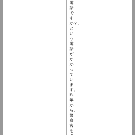
電
話
で
す
か？」
と
い
う
電
話
が
か
か
っ
て
い
ま
す。
昨
年
か
ら、
警
察
官
を