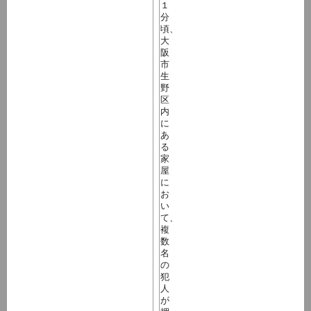
１
分
頃、
大
阪
市
生
野
区
内
に
あ
る
家
屋
に
お
い
て、
複
数
名
の
犯
人
が