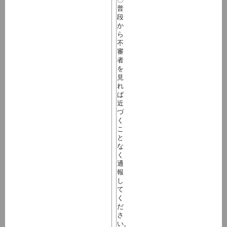
普
段
か
ら
不
審
者
を
見
れ
ば
近
づ
く
こ
と
な
く
通
報
し
て
く
だ
さ
い。