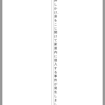
押
し
か
け、
扉
を
こ
じ
開
け
て
家
屋
内
に
侵
入
す
る
事
件
が
発
生
し
ま
し