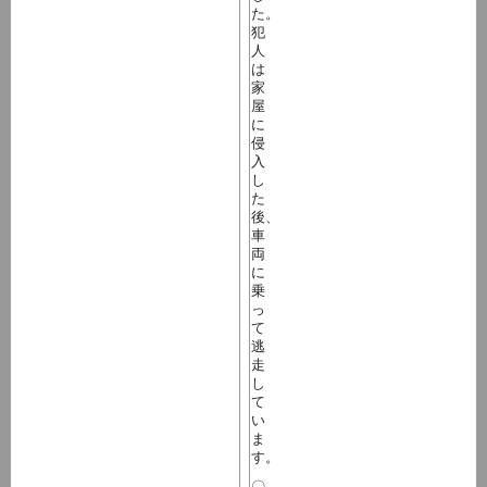
た。
犯
人
は
家
屋
に
侵
入
し
た
後、
車
両
に
乗
っ
て
逃
走
し
て
い
ま
す。
〇