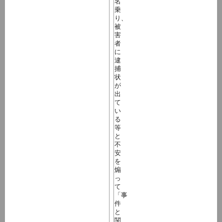
名
乗
り、
被
害
者
に
逮
捕
状
が
出
て
い
る
等
と
不
安
を
煽
っ
て
「事
件
と
関