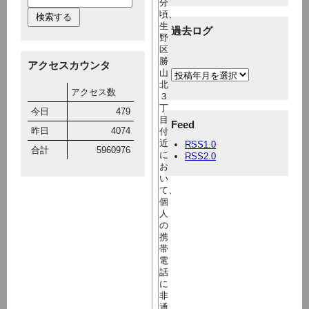
分
頃、
生
過去ログ
野
区
勝
アクセスカウンタ
山
北
アクセス数
３
丁
今日
479
目
Feed
昨日
4074
付
近
RSS1.0
合計
5960976
に
RSS2.0
お
い
て、
個
人
の
携
帯
電
話
に
非
通