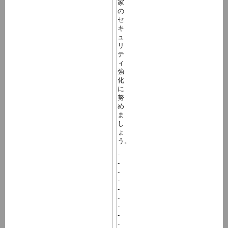
家
の
セ
キ
ュ
リ
テ
ィ
強
化
に
努
め
ま
し
ょ
う。
-
-
-
-
-
-
-
-
-