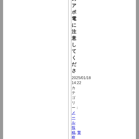
ア
ポ
電
に
注
意
し
て
く
だ
さ
2025/01/18
14:22
カ
テ
ゴ
リ
ー：
メ
ー
ル
投
稿
,
警
察