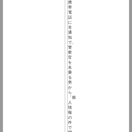
携
帯
電
話
に
非
通
知
で、
警
察
官
を
名
乗
る
男
か
ら
「個
人
情
報
の
件
で