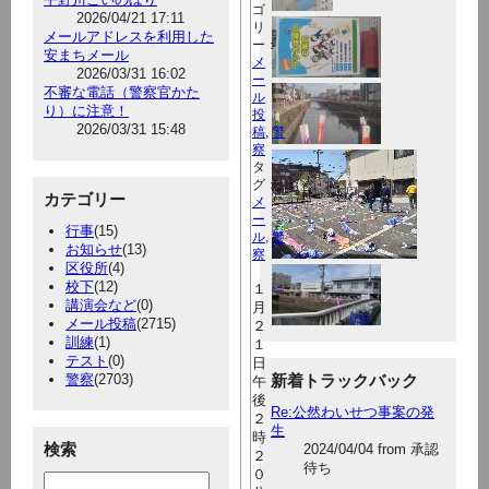
ゴ
2026/04/21 17:11
リ
メールアドレスを利用した
ー：
安まちメール
メ
2026/03/31 16:02
ー
不審な電話（警察官かた
ル
り）に注意！
投
2026/03/31 15:48
稿
,
警
察
タ
グ：
カテゴリー
メ
ー
行事
(15)
ル
,
警
お知らせ
(13)
察
区役所
(4)
校下
(12)
１
講演会など
(0)
月
メール投稿
(2715)
２
訓練
(1)
１
テスト
(0)
日
警察
(2703)
新着トラックバック
午
後
Re:公然わいせつ事案の発
２
生
時
検索
2024/04/04 from 承認
２
待ち
０