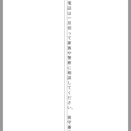
電
話
は
一
旦
切
っ
て
家
族
や
警
察
に
相
談
し
て
く
だ
さ
い。
留
守
番