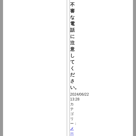
不
審
な
電
話
に
注
意
し
て
く
だ
さ
い。
2024/06/22
13:28
カ
テ
ゴ
リ
ー：
メ
ー