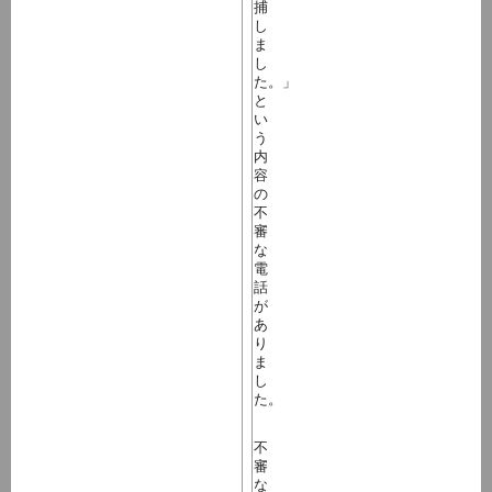
捕
し
ま
し
た。」
と
い
う
内
容
の
不
審
な
電
話
が
あ
り
ま
し
た。
不
審
な