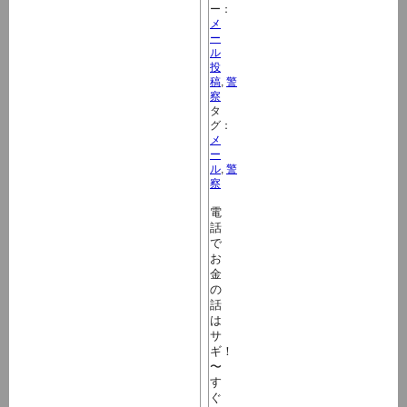
ー：
メ
ー
ル
投
稿
,
警
察
タ
グ：
メ
ー
ル
,
警
察
電
話
で
お
金
の
話
は
サ
ギ！
〜
す
ぐ