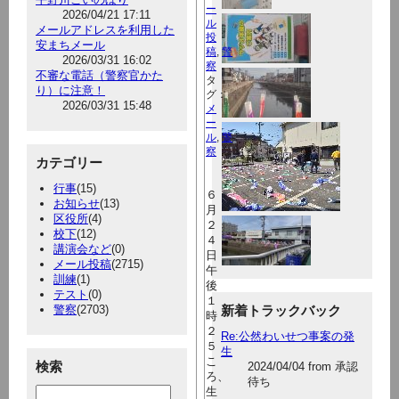
ー
2026/04/21 17:11
ル
メールアドレスを利用した
投
安まちメール
稿
,
警
2026/03/31 16:02
察
不審な電話（警察官かた
タ
り）に注意！
グ：
2026/03/31 15:48
メ
ー
ル
,
警
察
カテゴリー
行事
(15)
６
お知らせ
(13)
月
区役所
(4)
２
校下
(12)
４
講演会など
(0)
日
メール投稿
(2715)
午
訓練
(1)
後
テスト
(0)
１
警察
(2703)
新着トラックバック
時
２
Re:公然わいせつ事案の発
５
生
こ
検索
2024/04/04 from 承認
ろ、
待ち
生