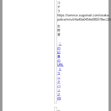
コ
チ
ラ
https://service.sugumail.com/osaka-
police/m/u/i/4a40a0454e085578ec11
生
野
署
こ
の
記
事
の
URL
ト
ラ
ッ
ク
バ
ッ
ク
(0)