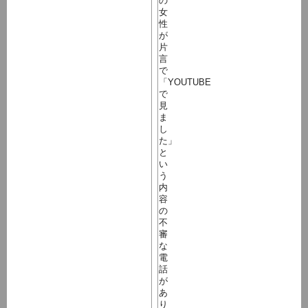
の
女
性
が
片
言
で
「YOUTUBE
で
見
ま
し
た」
と
い
う
内
容
の
不
審
な
電
話
が
あ
り