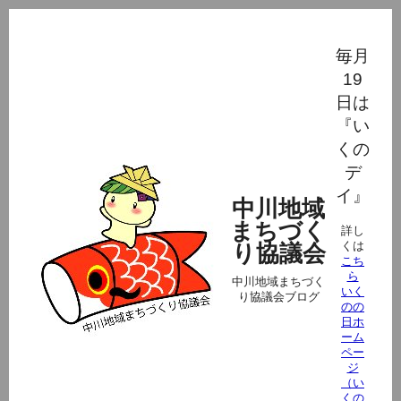
毎月
19
日は
『い
くの
デ
イ』
中川地域
まちづく
詳し
くは
り協議会
こち
ら
中川地域まちづく
いく
り協議会ブログ
のの
日ホ
ーム
ペー
ジ
（い
くの