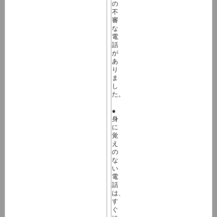
の
不
審
な
電
話
が
あ
り
ま
し
た。
●
身
に
覚
え
の
な
い
電
話
は、
す
ぐ