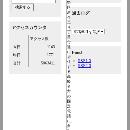
野
区
新
過去ログ
今
里
アクセスカウンタ
４
丁
目
アクセス数
付
今日
1143
近
に
Feed
昨日
1771
居
RSS1.0
住
合計
5963411
RSS2.0
す
る
高
齢
者
方
の
固
定
電
話
に、
自