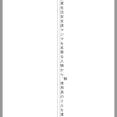
署
生
活
安
全
課
マ
ジ
マ
を
名
乗
る
人
物
か
ら
「郵
便
局
員
の
２
人
を
逮