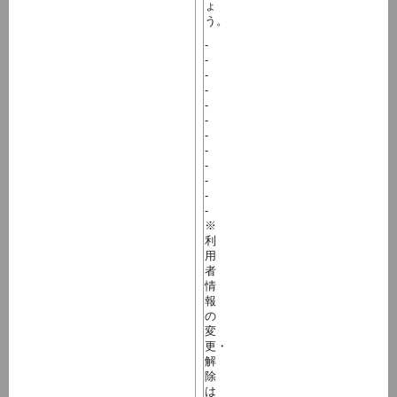
ょ
う。
-
-
-
-
-
-
-
-
-
-
-
-
※
利
用
者
情
報
の
変
更・
解
除
は