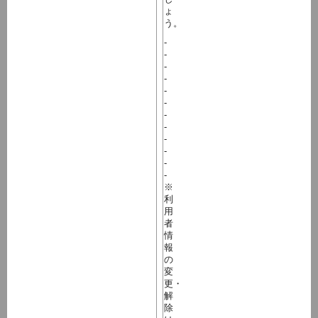
ょ
う。
-
-
-
-
-
-
-
-
-
-
-
-
※
利
用
者
情
報
の
変
更・
解
除