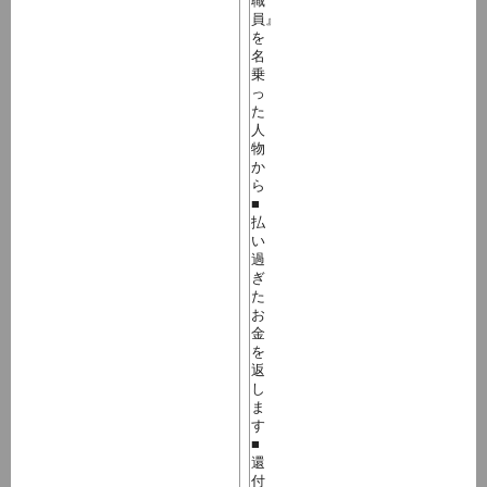
職
員』
を
名
乗
っ
た
人
物
か
ら
■
払
い
過
ぎ
た
お
金
を
返
し
ま
す
■
還
付