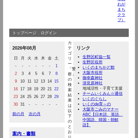
わが
まち
クラ
ブ）
トップページ
ログイン
カ
2026年08月
リンク
テ
ゴ
生野区町協一覧
日
月
火
水
木
金
土
リ
生野区役所
ー
-
-
-
-
-
-
1
いくのまちかど館
「警
大阪市役所
2
3
4
5
6
7
8
察」
御幸森神社
の
9
10
11
12
13
14
15
清見原神社
検
地域活性・子育て支援
16
17
18
19
20
21
22
索
チームいくみん☆通信
結
23
24
25
26
27
28
29
いくのぐらし
果
いくのde育～の
30
31
-
-
-
-
-
は
大阪市ごみのマナー
以
前の月
次の月
ABC【日本語、英語、
下
中国語、韓国・朝鮮
の
語】
と
お
案内・書類
り