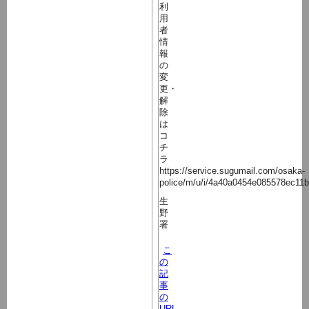
利
用
者
情
報
の
変
更・
解
除
は
コ
チ
ラ
https://service.sugumail.com/osaka-
police/m/u/i/4a40a0454e085578ec11
生
野
署
こ
の
記
事
の
URL