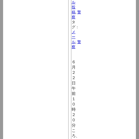
ル
投
稿
,
警
察
タ
グ：
メ
ー
ル
,
警
察
６
月
２
２
日
午
前
１
０
時
２
０
分
こ
ろ、