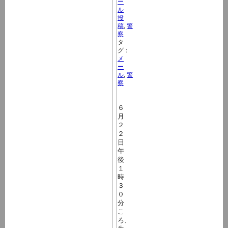
ー
ル
投
稿
,
警
察
タ
グ：
メ
ー
ル
,
警
察
６
月
２
２
日
午
後
１
時
３
０
分
こ
ろ、