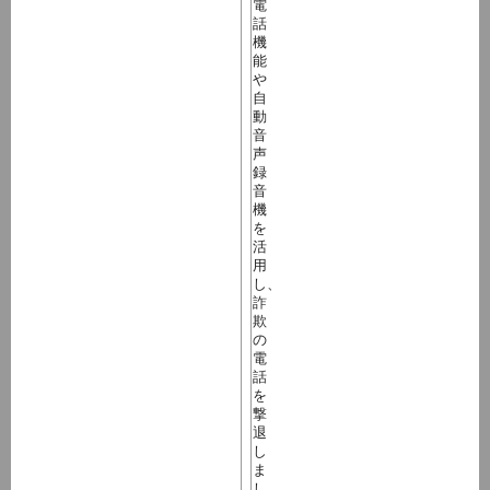
電
話
機
能
や
自
動
音
声
録
音
機
を
活
用
し、
詐
欺
の
電
話
を
撃
退
し
ま
し