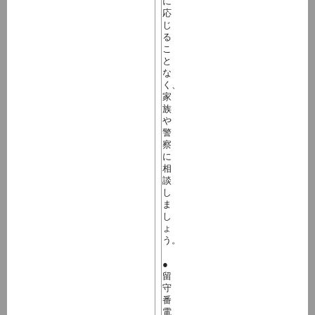
に
応
じ
る
こ
と
な
く、
家
族
や
警
察
に
相
談
し
ま
し
ょ
う。
●
留
守
番
電