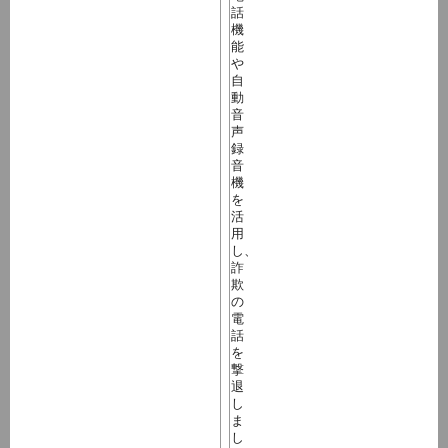
話
機
能
や
自
動
音
声
録
音
機
を
活
用
し、
詐
欺
の
電
話
を
撃
退
し
ま
し