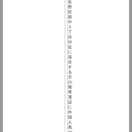
生
野
区
巽
中
２
丁
目
付
近
に
居
住
す
る
方
の
携
帯
電
話
に
外
国
人
風