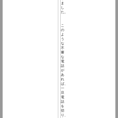
ま
し
た。
こ
の
よ
う
な
不
審
な
電
話
が
あ
れ
ば、
一
旦
電
話
を
切
り、