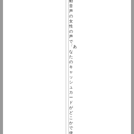
動
音
声
の
女
性
の
声
で
「あ
な
た
の
キ
ャ
ッ
シ
ュ
カ
ー
ド
が
ど
こ
か
で
使