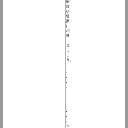
家
族
や
警
察
に
相
談
し
ま
し
ょ
う。
-
-
-
-
-
-
-
-
-
-
-
-
※