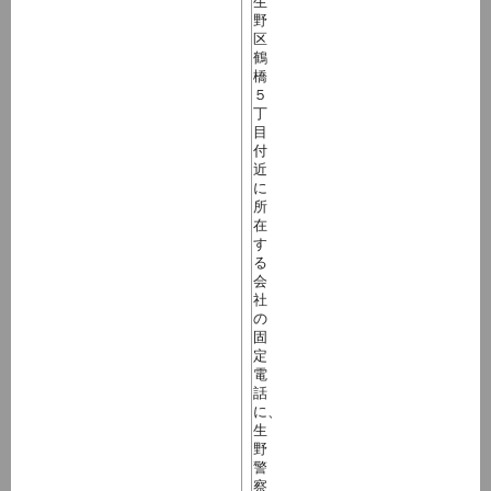
生
野
区
鶴
橋
５
丁
目
付
近
に
所
在
す
る
会
社
の
固
定
電
話
に、
生
野
警
察