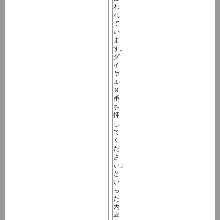
わ
れ
て
い
ま
す。
ダ
イ
ヤ
ル
９
番
を
押
し
て
く
だ
さ
い」
と
い
っ
た
内
容