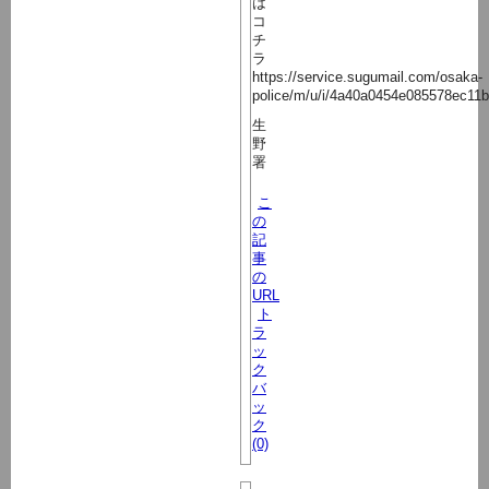
は
コ
チ
ラ
https://service.sugumail.com/osaka-
police/m/u/i/4a40a0454e085578ec11
生
野
署
こ
の
記
事
の
URL
ト
ラ
ッ
ク
バ
ッ
ク
(0)