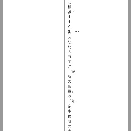
に
相
談・
１
１
０
番 〜
あ
な
た
の
自
宅
に
『役
所
の
職
員』
や
『年
金
事
務
所
の