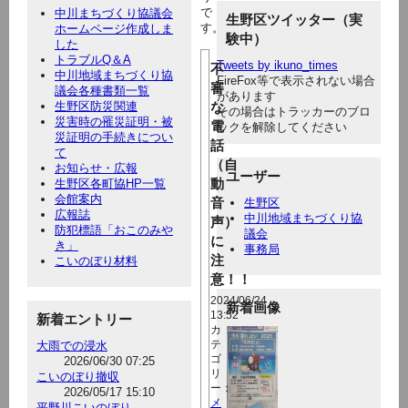
で
中川まちづくり協議会
生野区ツイッター（実
す。
ホームページ作成しま
験中）
した
トラブルQ＆A
Tweets by ikuno_times
不
中川地域まちづくり協
FireFox等で表示されない場合
審
議会各種書類一覧
があります
生野区防災関連
な
その場合はトラッカーのブロ
災害時の罹災証明・被
電
ックを解除してください
災証明の手続きについ
話
て
（自
お知らせ・広報
ユーザー
動
生野区各町協HP一覧
会館案内
音
生野区
広報誌
中川地域まちづくり協
声）
防犯標語「おこのみや
議会
に
き」
事務局
注
こいのぼり材料
意！！
2024/06/24
新着画像
13:52
新着エントリー
カ
大雨での浸水
テ
ゴ
2026/06/30 07:25
リ
こいのぼり撤収
ー：
2026/05/17 15:10
メ
平野川こいのぼり