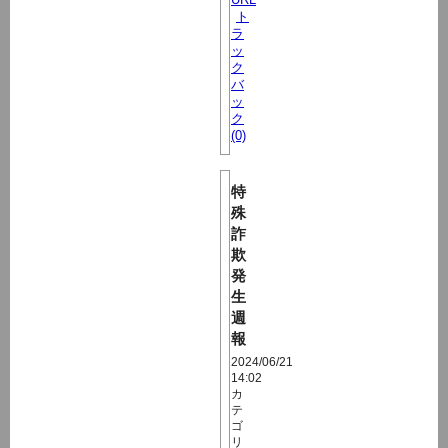
ト
ラ
ッ
ク
バ
ッ
ク
(0)
特
殊
詐
欺
発
生
週
報
2024/06/21
14:02
カ
テ
ゴ
リ