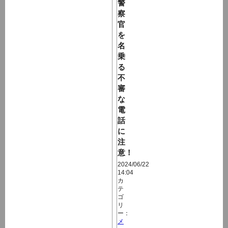
警
察
官
を
名
乗
る
不
審
な
電
話
に
注
意！
2024/06/22
14:04
カ
テ
ゴ
リ
ー：
メ