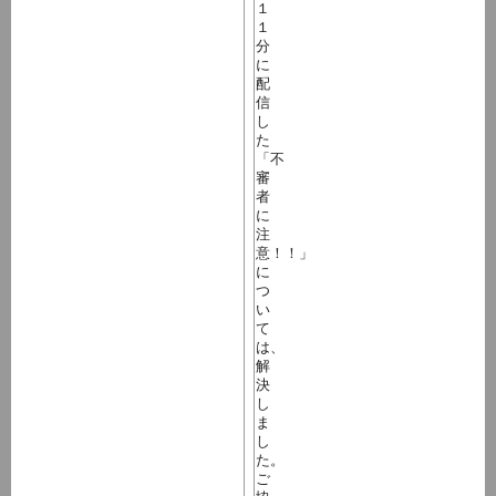
１
１
分
に
配
信
し
た
「不
審
者
に
注
意！！」
に
つ
い
て
は、
解
決
し
ま
し
た。
ご