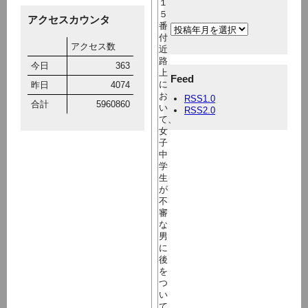
１
５
アクセスカウンタ
番
付
アクセス数
近
路
今日
363
上
Feed
に
昨日
4074
お
RSS1.0
合計
5960860
い
RSS2.0
て、
女
子
中
学
生
が
不
審
な
男
に
後
を
つ
い
て