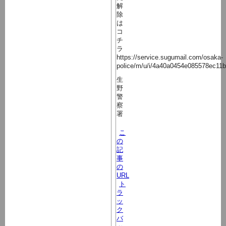
解
除
は
コ
チ
ラ
https://service.sugumail.com/osaka-
police/m/u/i/4a40a0454e085578ec11
生
野
警
察
署
こ
の
記
事
の
URL
ト
ラ
ッ
ク
バ