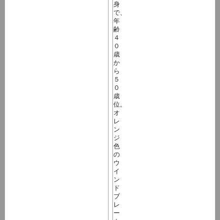
身
で、
年
齢
４
０
歳
か
ら
５
０
歳
位。
オ
レ
ン
ジ
色
の
ウ
イ
ン
ド
ブ
レ
ー