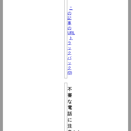
こ
の
記
事
の
URL
ト
ラ
ッ
ク
バ
ッ
ク
(0)
不
審
な
電
話
に
注