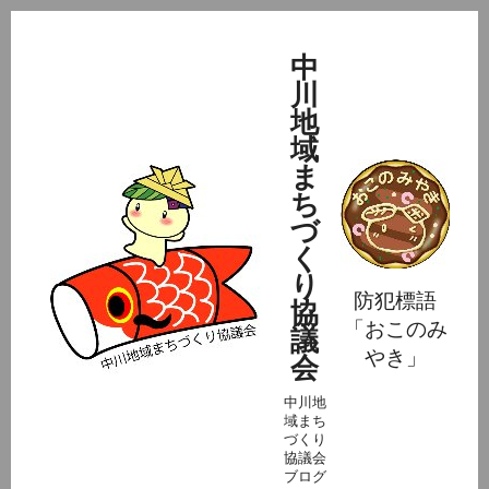
中
川
地
域
ま
ち
づ
く
り
防犯標語
協
「おこのみ
議
やき」
会
中川地
域まち
づくり
協議会
ブログ