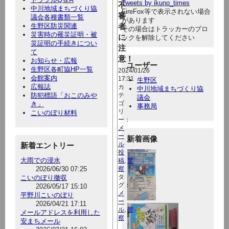
Tweets by ikuno_times
不
中川地域まちづくり協
FireFox等で表示されない場合
審
議会各種書類一覧
があります
生野区防災関連
者
その場合はトラッカーのブロ
災害時の罹災証明・被
に
ックを解除してください
災証明の手続きについ
注
て
意！
お知らせ・広報
ユーザー
生野区各町協HP一覧
2024/01/26
会館案内
17:31
生野区
広報誌
カ
中川地域まちづくり協
防犯標語「おこのみや
テ
議会
き」
ゴ
事務局
リ
こいのぼり材料
ー：
メ
ー
新着画像
新着エントリー
ル
投
大雨での浸水
稿
,
警
2026/06/30 07:25
察
こいのぼり撤収
タ
グ：
2026/05/17 15:10
メ
平野川こいのぼり
ー
2026/04/21 17:11
ル
,
警
メールアドレスを利用した
察
安まちメール