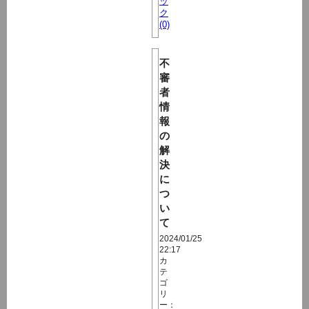
ッ
ク
(0)
不
審
者
情
報
の
解
決
に
つ
い
て
2024/01/25
22:17
カ
テ
ゴ
リ
ー：