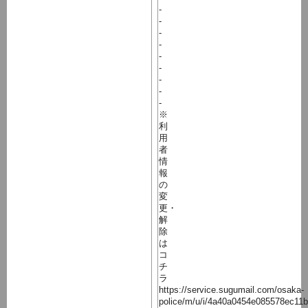
-
-
-
-
-
-
-
-
-
※
利
用
者
情
報
の
変
更・
解
除
は
コ
チ
ラ
https://service.sugumail.com/osaka-
police/m/u/i/4a40a0454e085578ec11