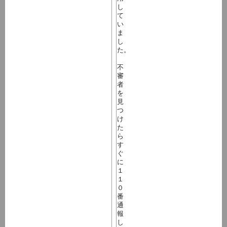
し
て
い
ま
し
た。
不
審
者
を
見
つ
け
た
ら
す
ぐ
に
１
１
０
番
通
報
し