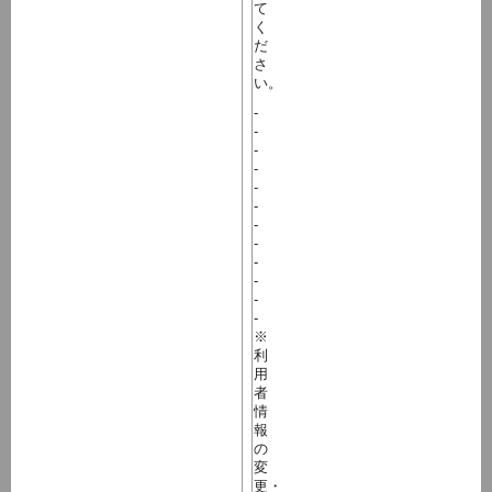
て
く
だ
さ
い。
-
-
-
-
-
-
-
-
-
-
-
-
※
利
用
者
情
報
の
変
更・