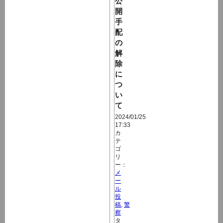
公
開
手
配
の
解
除
に
つ
い
て
2024/01/25
17:33
カ
テ
ゴ
リ
ー：
メ
ー
ル
投
稿
,
警
察
タ