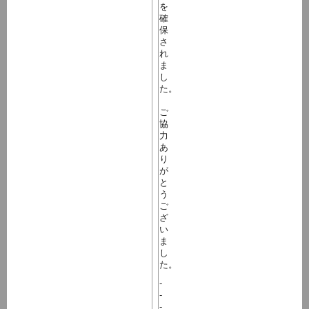
を
確
保
さ
れ
ま
し
た。
ご
協
力
あ
り
が
と
う
ご
ざ
い
ま
し
た。
-
-
-