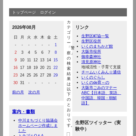
トップページ
ログイン
カ
2026年08月
リンク
テ
ゴ
生野区町協一覧
日
月
火
水
木
金
土
リ
生野区役所
ー
-
-
-
-
-
-
1
いくのまちかど館
「警
大阪市役所
2
3
4
5
6
7
8
察」
御幸森神社
の
9
10
11
12
13
14
15
清見原神社
検
地域活性・子育て支援
16
17
18
19
20
21
22
索
チームいくみん☆通信
結
23
24
25
26
27
28
29
いくのぐらし
果
いくのde育～の
30
31
-
-
-
-
-
は
大阪市ごみのマナー
以
前の月
次の月
ABC【日本語、英語、
下
中国語、韓国・朝鮮
の
語】
と
お
案内・書類
り
で
中川まちづくり協議会
生野区ツイッター（実
す。
ホームページ作成しま
験中）
した
トラブルQ＆A