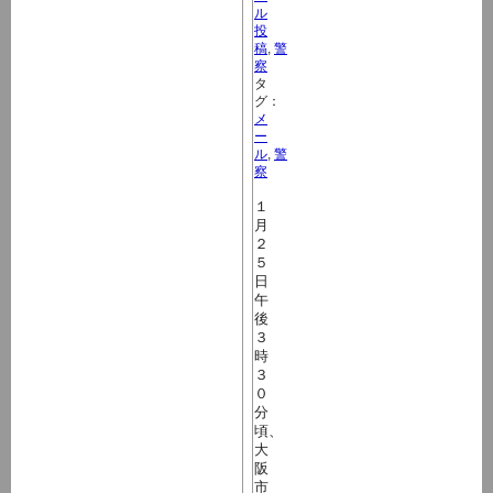
ル
投
稿
,
警
察
タ
グ：
メ
ー
ル
,
警
察
１
月
２
５
日
午
後
３
時
３
０
分
頃、
大
阪
市