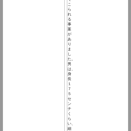
こ
ら
れ
る
事
案
が
あ
り
ま
し
た。
男
は、
身
長
１
７
５
セ
ン
チ
く
ら
い、
細