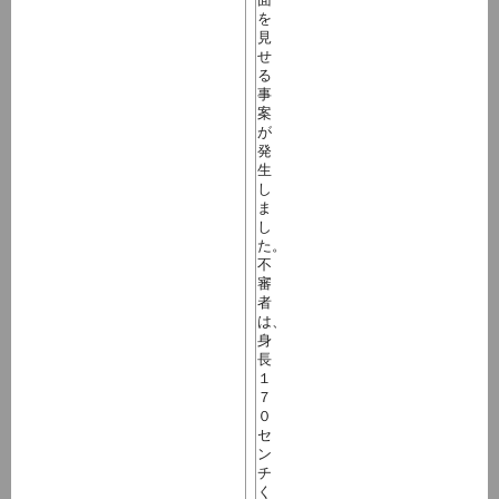
を
見
せ
る
事
案
が
発
生
し
ま
し
た。
不
審
者
は、
身
長
１
７
０
セ
ン
チ
く