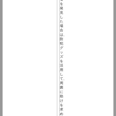
を
発
見
し
た
場
合
は、
防
犯
グ
ッ
ズ
を
活
用
し
て、
周
囲
に
助
け
を
求
め