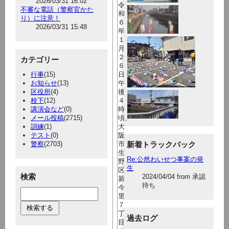
2026/03/31 16:02
令
不審な電話（警察官かた
和
り）に注意！
６
2026/03/31 15:48
年
１
月
２
カテゴリー
６
行事
(15)
日
お知らせ
(13)
午
区役所
(4)
後
校下
(12)
４
講演会など
(0)
時
メール投稿
(2715)
頃、
訓練
(1)
大
テスト
(0)
阪
警察
(2703)
市
新着トラックバック
生
Re:公然わいせつ事案の発
野
生
区
検索
2024/04/04 from 承認
新
待ち
今
里
７
丁
過去ログ
目