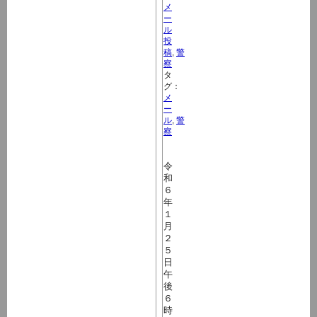
メ
ー
ル
投
稿
,
警
察
タ
グ：
メ
ー
ル
,
警
察
令
和
６
年
１
月
２
５
日
午
後
６
時