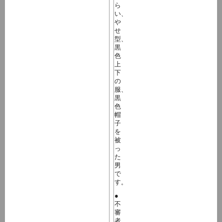
ら
い、
や
せ
型、
黒
色
上
下
の
服、
黒
色
帽
子
を
被
っ
た
男
で
す。
●
不
審
者