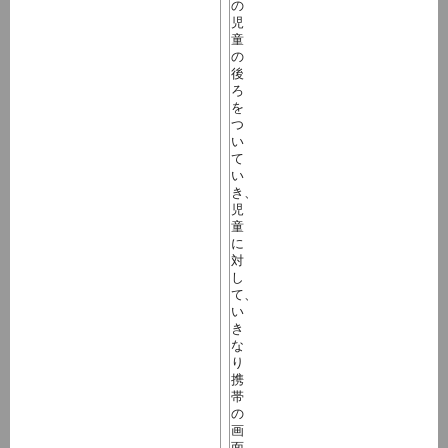
の
児
童
の
後
ろ
を
つ
い
て
い
き、
児
童
に
対
し
て、
い
き
な
り
携
帯
の
画
面