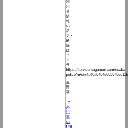
利
用
者
情
報
の
変
更・
解
除
は
コ
チ
ラ
https://service.sugumail.com/osaka-
police/m/u/i/4a40a0454e085578ec11
生
野
署
こ
の
記
事
の
URL