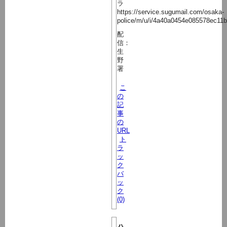
ラ
https://service.sugumail.com/osaka-
police/m/u/i/4a40a0454e085578ec11
配
信：
生
野
署
こ
の
記
事
の
URL
ト
ラ
ッ
ク
バ
ッ
ク
(0)