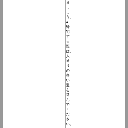
ま
し
ょ
う。
●
帰
宅
す
る
際
は、
人
通
り
の
多
い
道
を
選
ん
で
く
だ
さ
い。