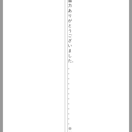
協
力
あ
り
が
と
う
ご
ざ
い
ま
し
た。
-
-
-
-
-
-
-
-
-
-
-
-
※