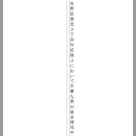
生
野
区
巽
北
２
丁
目
付
近
路
上
に
お
い
て、
不
審
な
男
が、
徒
歩
帰
宅
中