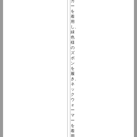
カ
ー
を
着
用
し、
緑
色
様
の
ズ
ボ
ン
を
履
き、
ネ
ッ
ク
ウ
ォ
ー
マ
ー
を
着
用