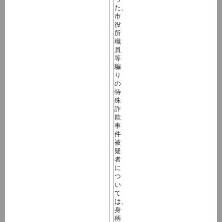
た、
市
役
所
職
員
等
騙
り
の
特
殊
詐
欺
事
件
被
疑
者
に
つ
い
て
は、
身
柄