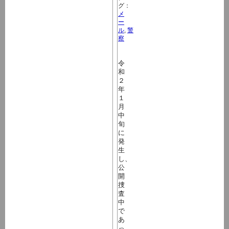
グ：
メ
ー
ル
,
警
察
令
和
２
年
１
月
中
旬
に
発
生
し、
公
開
捜
査
中
で
あ
っ