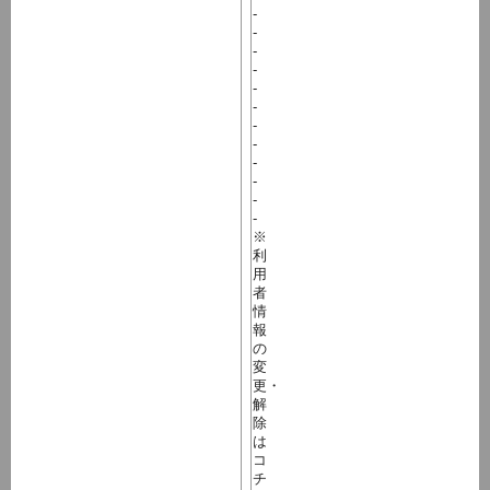
-
-
-
-
-
-
-
-
-
-
-
-
※
利
用
者
情
報
の
変
更・
解
除
は
コ
チ