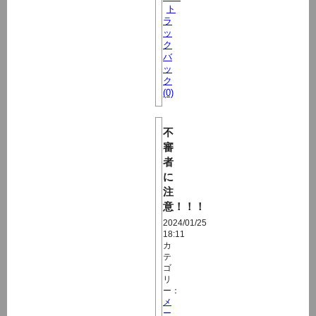
ト
ラ
ッ
ク
バ
ッ
ク
(0)
不
審
者
に
注
意！！！
2024/01/25
18:11
カ
テ
ゴ
リ
ー：
メ
ー