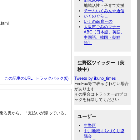
清見原神社
地域活性・子育て支援
チームいくみん☆通信
いくのぐらし
いくのde育～の
.html
大阪市ごみのマナー
ABC【日本語、英語、
中国語、韓国・朝鮮
語】
生野区ツイッター（実
験中）
この記事のURL
トラックバック(0)
Tweets by ikuno_times
FireFox等で表示されない場合
があります
その場合はトラッカーのブロ
ックを解除してください
乗る男から、「支払いが滞っている。
ユーザー
生野区
中川地域まちづくり協
議会