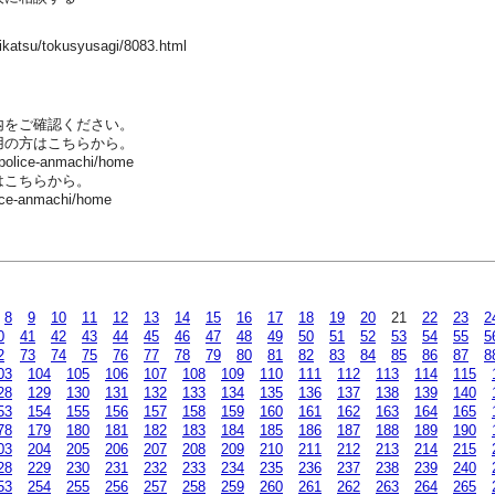
/seikatsu/tokusyusagi/8083.html
内をご確認ください。
用の方はこちらから。
-police-anmachi/home
はこちらから。
ice-anmachi/home
8
9
10
11
12
13
14
15
16
17
18
19
20
21
22
23
2
0
41
42
43
44
45
46
47
48
49
50
51
52
53
54
55
5
2
73
74
75
76
77
78
79
80
81
82
83
84
85
86
87
8
03
104
105
106
107
108
109
110
111
112
113
114
115
28
129
130
131
132
133
134
135
136
137
138
139
140
53
154
155
156
157
158
159
160
161
162
163
164
165
78
179
180
181
182
183
184
185
186
187
188
189
190
03
204
205
206
207
208
209
210
211
212
213
214
215
28
229
230
231
232
233
234
235
236
237
238
239
240
53
254
255
256
257
258
259
260
261
262
263
264
265