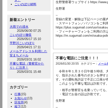
き」
生野警察署ウェブサイトhttps://www.police.p
こいのぼり材料
生野署
--
登録の変更・解除は下記ページの案
新着エントリー
・スマートフォン／パソコンをご利
大雨での浸水
https://plus.sugumail.com/usr/osaka
2026/06/30 07:25
・フィーチャーフォンをご利用の方
こいのぼり撤収
https://m.sugumail.com/m/osaka-pol
2026/05/17 15:10
平野川こいのぼり
2026/04/21 17:11
メールアドレスを利用した
安まちメール
不審な電話にご注意！！！
2026/03/31 16:02
不審な電話（警察官かた
2026/01/30 20:55
カテゴリー：
メール
り）に注意！
令和８年１月３０日午後５時頃、大
2026/03/31 15:48
り、指示された番号のボタンを押す
す。その運転免許証で不正に口座が
このような不審な電話は詐欺です
カテゴリー
・相手が警察官を名乗っていても、
行事
(15)
・電話でお金の話は詐欺です。
お知らせ
(13)
生野署
区役所
(4)
校下
(12)
--