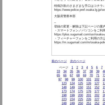
特殊詐欺のさまざまな手口はコチラ↓
https://www.police.pref.osaka.lg.jp
大阪府警察本部
--
登録の変更・解除は下記ページの案
・スマートフォン／パソコンをご利
https://plus.sugumail.com/usr/osaka
・フィーチャーフォンをご利用の方
https://m.sugumail.com/m/osaka-pol
前のページ
次のページ
ページ
1
2
3
4
5
6
7
33
34
35
36
37
38
39
4
65
66
67
68
69
70
71
7
97
98
99
100
101
102
1
123
124
125
126
127
1
148
149
150
151
152
1
173
174
175
176
177
1
198
199
200
201
202
2
223
224
225
226
227
2
248
249
250
251
252
2