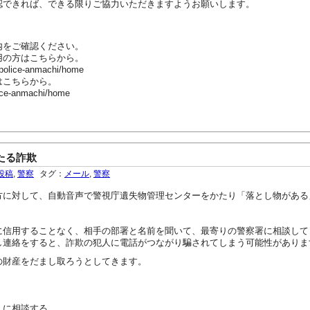
認できれば、できる限りご協力いただきますようお願いします。
内をご確認ください。
用の方はこちらから。
-police-anmachi/home
はこちらから。
ice-anmachi/home
たる詐欺
投稿
,
警察
タグ：
メール
,
警察
に対して、自動音声で警視庁遺失物管理センターをかたり「落とし物がある
信用することなく、相手の部署と名前を聞いて、最寄りの警察署に相談して
連絡をすると、詐欺の犯人に電話がつながり騙されてしまう可能性がありま
財産をだまし取ろうとしてきます。
人に相談する