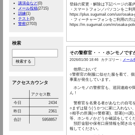
講演会など
(0)
登録の変更・解除は下記ページの案
メール投稿
(2715)
・スマートフォン／パソコンをご利
訓練
(1)
https://plus.sugumail.com/usr/osaka
テスト
(0)
・フィーチャーフォンをご利用の方
警察
(2703)
https://m.sugumail.com/m/osaka-pol
検索
その警察官・・・ホンモノです
2026/01/30 18:46
カテゴリー：
メール
他県において
○警察官の制服に似せた服を着て、
事案が発生しています。
アクセスカウンタ
ホンモノの警察官も、巡回連絡や聞
ん！
アクセス数
今日
2434
警察官を名乗る者があなたの自宅
○まずは疑う(うかつに家に入れない
昨日
2361
○相手の所属(○○警察署)、部署(○
等、ホンモノかどうか確認をしてく
合計
5958857
預貯金額や保有口座情報を聞き出そ
報してください。