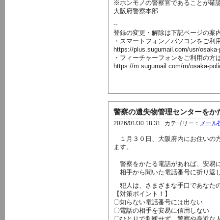
※ホンモノの警察官であることが確
大阪府警察本部
--
登録の変更・解除は下記ページの案
・スマートフォン／パソコンをご利
https://plus.sugumail.com/usr/osaka
・フィーチャーフォンをご利用の方
https://m.sugumail.com/m/osaka-pol
警察の遺失物管理センターをか
2026/01/30 18:31
カテゴリー：
メール
１月３０日、大阪府内にお住いの方
ます。
警察をかたる電話があれば、安易に
相手から聞いた電話番号に折り返し
犯人は、さまざまな手口であなたの
【対策ポイント！】
〇知らない電話番号には出ない
〇電話の相手を安易に信用しない
〇ひとりで判断せず、警察や身近な