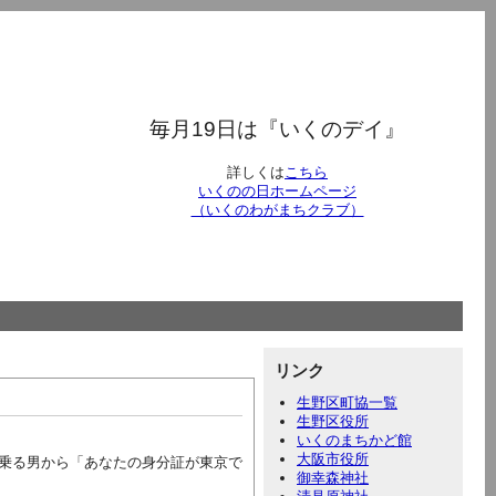
毎月19日は『いくのデイ』
詳しくは
こちら
いくのの日ホームページ
（いくのわがまちクラブ）
リンク
生野区町協一覧
生野区役所
いくのまちかど館
大阪市役所
乗る男から「あなたの身分証が東京で
御幸森神社