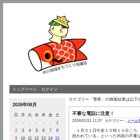
トップページ
ログイン
カテゴリー「警察」の検索結果は以下
2026年08月
不審な電話に注意！
日
月
火
水
木
金
土
2026/01/31 11:37
カテゴリー：
メール
-
-
-
-
-
-
1
2
3
4
5
6
7
8
１月３１日午前１０時１０分ころ、
拾われている」といった内容の不審
9
10
11
12
13
14
15