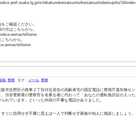
ref.osaka.lg.jp/ochikakunokeisatsusho/keisatsushobetsujoho/19/inde
内をご確認ください。
用の方はこちらから。
-police-anmachi/home
はこちらから。
ice-anmachi/home
投稿
,
警察
タグ：
メール
,
警察
阪市生野区小路東２丁目付近居住の高齢者宅の固定電話に警視庁遺失物セン
と、渋谷警察署の警察官を名乗る者に代わって「あなたの運転免許証の入った
作られています」といった内容の不審な電話がありました。
。
すぐに信用せず不審に思えば一人で判断せず家族や知人に相談しましょう。