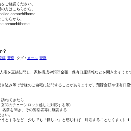
内をご確認ください。
用の方はこちらから。
-police-anmachi/home
はこちらから。
ice-anmachi/home
か？
投稿
,
警察
タグ：
メール
,
警察
個人宅を直接訪問し、家族構成や預貯金額、保有口座情報などを聞き出そうと
き込み等で皆様のご自宅に訪問することがありますが、預貯金額や保有口座
を訪ねてきたら
、玄関のチェーンロック越しに対応する等)
○課)、名前を聞き、その警察署等に確認する
ださい。
うとするなど、少しでも「怪しい」と感じれば、対応することなくすぐに１