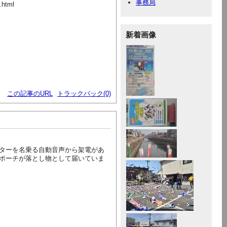
事務局
x.html
新着画像
この記事のURL
トラックバック(0)
ターを名乗る自動音声から架電があ
ポーチが落とし物として届いていま