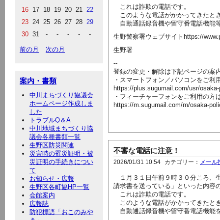
これは詐欺の電話です。
16
17
18
19
20
21
22
このような電話がかかってきたとき
23
24
25
26
27
28
29
自動通話録音機や留守番電話機能等
30
31
-
-
-
-
-
生野警察署ウェブサイトhttps://www.police.pr
前の月
次の月
生野署
--
登録の変更・解除は下記ページの案
・スマートフォン／パソコンをご利
案内・書類
https://plus.sugumail.com/usr/osaka
中川まちづくり協議会
・フィーチャーフォンをご利用の方
ホームページ作成しま
https://m.sugumail.com/m/osaka-pol
した
トラブルQ＆A
中川地域まちづくり協
議会各種書類一覧
生野区防災関連
不審な電話に注意！
災害時の罹災証明・被
災証明の手続きについ
2026/01/31 10:54
カテゴリー：
メール
て
１月３１日午前９時３０分ころ、生
お知らせ・広報
請求書を送っている」といった内容
生野区各町協HP一覧
これは詐欺の電話です。
会館案内
このような電話がかかってきたとき
広報誌
自動通話録音機や留守番電話機能を
防犯標語「おこのみや