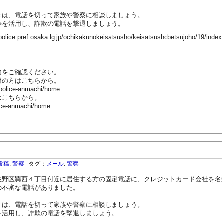
は、電話を切って家族や警察に相談しましょう。
を活用し、詐欺の電話を撃退しましょう。
ef.osaka.lg.jp/ochikakunokeisatsusho/keisatsushobetsujoho/19/index
内をご確認ください。
用の方はこちらから。
-police-anmachi/home
はこちらから。
ice-anmachi/home
投稿
,
警察
タグ：
メール
,
警察
野区巽西４丁目付近に居住する方の固定電話に、クレジットカード会社を名
の不審な電話がありました。
は、電話を切って家族や警察に相談しましょう。
活用し、詐欺の電話を撃退しましょう。