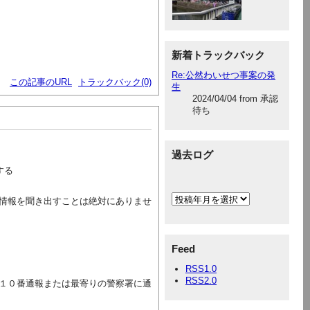
新着トラックバック
Re:公然わいせつ事案の発
この記事のURL
トラックバック(0)
生
2024/04/04 from 承認
待ち
過去ログ
する
情報を聞き出すことは絶対にありませ
Feed
RSS1.0
RSS2.0
１０番通報または最寄りの警察署に通