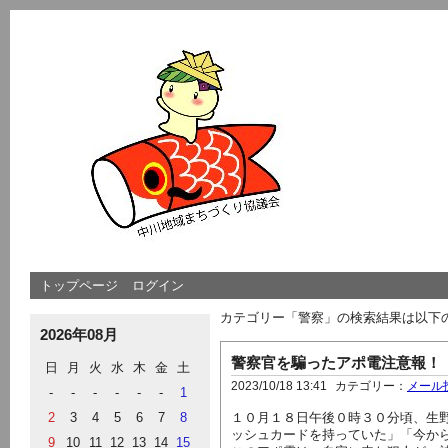
トップページ
ログイン
カテゴリー「警察」の検索結果は以下
2026年08月
警察官を騙ったアポ電注意報！
日
月
火
水
木
金
土
2023/10/18 13:41
カテゴリー：
メール
-
-
-
-
-
-
1
2
3
4
5
6
7
8
１０月１８日午後０時３０分頃、生
ッシュカードを持っていた」「今か
9
10
11
12
13
14
15