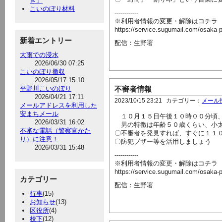
き」
こいのぼり材料
------------
※利用者情報の変更・解除はコチラ
https://service.sugumail.com/osaka
新着エントリー
配信：生野署
大雨での浸水
2026/06/30 07:25
こいのぼり撤収
2026/05/17 15:10
平野川こいのぼり
不審者情報
2026/04/21 17:11
2023/10/15 23:21
カテゴリー：
メール
メールアドレスを利用した
安まちメール
１０月１５日午後１０時００分頃、
2026/03/31 16:02
男の特徴は年齢５０歳くらい、小太
不審な電話（警察官かた
〇不審者を発見すれば、すぐに１１
り）に注意！
〇防犯ブザー等を活用しましょう
2026/03/31 15:48
------------
※利用者情報の変更・解除はコチラ
https://service.sugumail.com/osaka
カテゴリー
配信：生野署
行事
(15)
お知らせ
(13)
区役所
(4)
校下
(12)