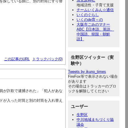
清見原神社
を探している隙に、別の封筒にすり替
地域活性・子育て支援
チームいくみん☆通信
いくのぐらし
いくのde育～の
大阪市ごみのマナー
ABC【日本語、英語、
中国語、韓国・朝鮮
語】
生野区ツイッター（実
この記事のURL
トラックバック(0)
験中）
Tweets by ikuno_times
FireFox等で表示されない場合
があります
その場合はトラッカーのブロ
員が詐欺で逮捕された」「犯人があな
ックを解除してください
ドが入った封筒と別の封筒を入れ替え
ユーザー
生野区
中川地域まちづくり協
議会