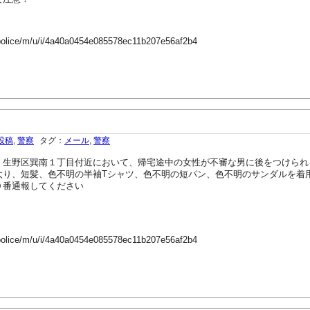
-police/m/u/i/4a40a0454e085578ec11b207e56af2b4
投稿
,
警察
タグ：
メール
,
警察
生野区巽南１丁目付近において、帰宅途中の女性が不審な男に後をつけられ
り、短髪、色不明の半袖Tシャツ、色不明の短パン、色不明のサンダルを着
０番通報してください
-police/m/u/i/4a40a0454e085578ec11b207e56af2b4