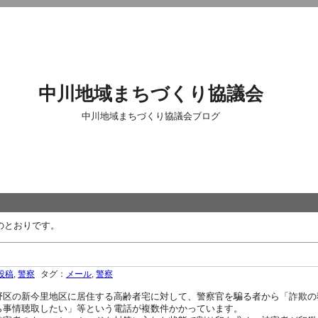
中川地域まちづくり協議会
中川地域まちづくり協議会ブログ
のとおりです。
投稿
,
警察
タグ：
メール
,
警察
野区の新今里地区に居住する高齢者宅に対して、警察官を騙る者から「詐欺の
ら事情聴取したい」等という電話が複数件かかっています。