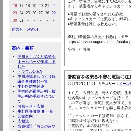
このアポ電は、自宅に来た犯人が、
16
17
18
19
20
21
22
えて、被害者からキャッシュカード
23
24
25
26
27
28
29
●電話でお金の話をされたら詐欺。
●キャッシュカードは渡さず、封筒
30
31
-
-
-
-
-
●暗証番号は誰にも教えない。
前の月
次の月
------------
※利用者情報の変更・解除はコチラ
https://service.sugumail.com/osaka
案内・書類
配信：生野署
中川まちづくり協議会
ホームページ作成しま
した
トラブルQ＆A
中川地域まちづくり協
警察官を名乗る不審な電話に注
議会各種書類一覧
2023/10/16 14:51
カテゴリー：
メール
生野区防災関連
災害時の罹災証明・被
１０月１６日午後１時５０分頃、生
災証明の手続きについ
た名義のキャッシュカードを持って
て
このアポ電は、自宅に犯人が来て、
お知らせ・広報
て、キャッシュカードを騙し取る詐
生野区各町協HP一覧
〇キャッシュカードは絶対に渡さず
会館案内
〇暗証番号は絶対に教えない。
広報誌
〇電話でお金の話は詐欺。
防犯標語「おこのみや
〇「封筒」「割り印」という言葉に