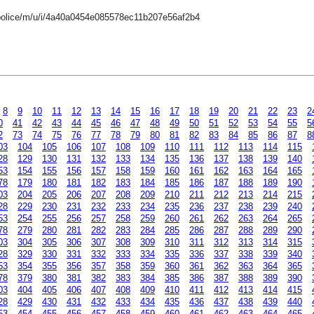
-police/m/u/i/4a40a0454e085578ec11b207e56af2b4
8
9
10
11
12
13
14
15
16
17
18
19
20
21
22
23
2
0
41
42
43
44
45
46
47
48
49
50
51
52
53
54
55
5
2
73
74
75
76
77
78
79
80
81
82
83
84
85
86
87
8
03
104
105
106
107
108
109
110
111
112
113
114
115
28
129
130
131
132
133
134
135
136
137
138
139
140
53
154
155
156
157
158
159
160
161
162
163
164
165
78
179
180
181
182
183
184
185
186
187
188
189
190
03
204
205
206
207
208
209
210
211
212
213
214
215
28
229
230
231
232
233
234
235
236
237
238
239
240
53
254
255
256
257
258
259
260
261
262
263
264
265
78
279
280
281
282
283
284
285
286
287
288
289
290
03
304
305
306
307
308
309
310
311
312
313
314
315
28
329
330
331
332
333
334
335
336
337
338
339
340
53
354
355
356
357
358
359
360
361
362
363
364
365
78
379
380
381
382
383
384
385
386
387
388
389
390
03
404
405
406
407
408
409
410
411
412
413
414
415
28
429
430
431
432
433
434
435
436
437
438
439
440
53
454
455
456
457
458
459
460
461
462
463
464
465