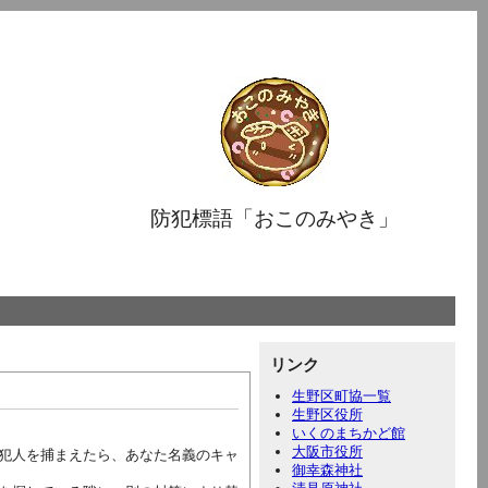
防犯標語「おこのみやき」
リンク
生野区町協一覧
生野区役所
いくのまちかど館
大阪市役所
犯人を捕まえたら、あなた名義のキャ
御幸森神社