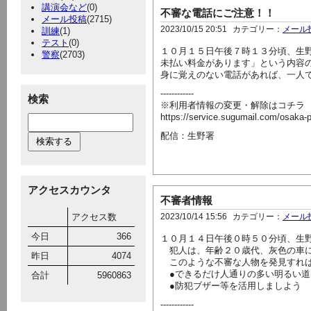
講演会など
(0)
不審な電話にご注意！！
メール投稿
(2715)
2023/10/15 20:51
カテゴリー：
メール
訓練
(1)
テスト
(0)
１０月１５日午後７時１３分頃、生
警察
(2703)
未払い料金があります」という内容
身に覚えのない電話があれば、一人
------------
検索
※利用者情報の変更・解除はコチラ
https://service.sugumail.com/osaka
配信：生野署
アクセスカウンタ
不審者情報
アクセス数
2023/10/14 15:56
カテゴリー：
メール
今日
366
１０月１４日午後０時５０分頃、生
犯人は、年齢２０歳代、灰色の車に
昨日
4074
このような不審な人物を発見すれば
●できるだけ人通りの多い明るい道
合計
5960863
●防犯ブザー等を活用しましよう
------------