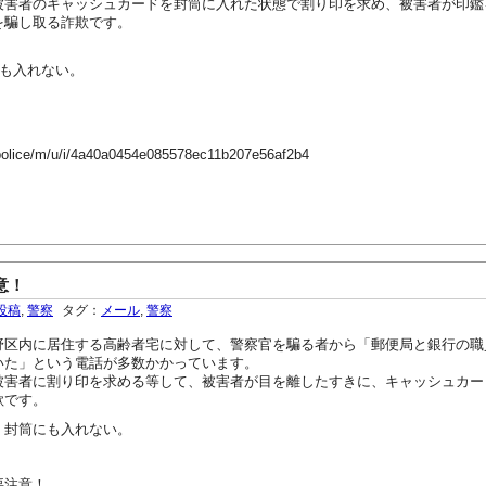
被害者のキャッシュカードを封筒に入れた状態で割り印を求め、被害者が印鑑
を騙し取る詐欺です。
にも入れない。
-police/m/u/i/4a40a0454e085578ec11b207e56af2b4
意！
投稿
,
警察
タグ：
メール
,
警察
野区内に居住する高齢者宅に対して、警察官を騙る者から「郵便局と銀行の職
いた」という電話が多数かかっています。
被害者に割り印を求める等して、被害者が目を離したすきに、キャッシュカー
欺です。
、封筒にも入れない。
要注意！