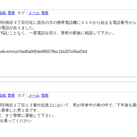
投稿
,
警察
タグ：
メール
,
警察
野区桃谷３丁目付近に居住の方の携帯電話機に０１０から始まる電話番号から
の電話がありました。
で悩むことなく、一度電話を切り、警察や家族に相談して下さい。
-police/m/u/i/4a40a0454e085578ec11b207e56af2b4
投稿
,
警察
タグ：
メール
,
警察
野区桃谷１丁目１３番付近路上において、男が停車中の車の中で、下半身を露
乗車した男１名です。
、すぐ警察に通報して下さい。
を通ってください