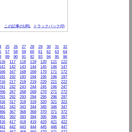
この記事のURL
トラックバック(0)
4
25
26
27
28
29
30
31
32
6
57
58
59
60
61
62
63
64
8
89
90
91
92
93
94
95
96
116
117
118
119
120
121
122
141
142
143
144
145
146
147
166
167
168
169
170
171
172
191
192
193
194
195
196
197
216
217
218
219
220
221
222
241
242
243
244
245
246
247
266
267
268
269
270
271
272
291
292
293
294
295
296
297
316
317
318
319
320
321
322
341
342
343
344
345
346
347
366
367
368
369
370
371
372
391
392
393
394
395
396
397
416
417
418
419
420
421
422
441
442
443
444
445
446
447
466
467
468
469
470
471
472