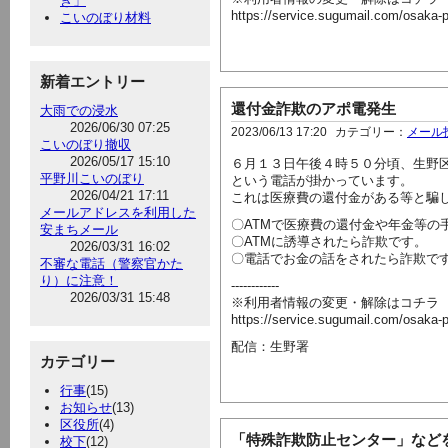
き」
https://service.sugumail.com/osaka
こいのぼり材料
新着エントリー
還付金詐欺のアポ電発生
大雨での浸水
2026/06/30 07:25
2023/06/13 17:20
カテゴリー：
メール
こいのぼり撤収
2026/05/17 15:10
６月１３日午後４時５０分頃、生野
平野川こいのぼり
という電話が掛かっています。
2026/04/21 17:11
これは医療費の還付金がある等と騙し
メールアドレスを利用した
〇ATMで医療費の還付金や年金等の
安まちメール
〇ATMに誘導されたら詐欺です。
2026/03/31 16:02
〇電話でお金の話をされたら詐欺で
不審な電話（警察官かた
り）に注意！
------------
2026/03/31 15:48
※利用者情報の変更・解除はコチラ
https://service.sugumail.com/osaka
配信：生野署
カテゴリー
行事
(15)
お知らせ
(13)
区役所
(4)
「特殊詐欺防止センター」など
校下
(12)