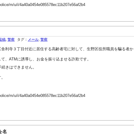
-police/m/u/i/4a40a0454e085578ec11b207e56af2b4
投稿
,
警察
タグ：
メール
,
警察
区舎利寺３丁目付近に居住する高齢者宅に対して、生野区役所職員を騙る者か
て、ATMに誘導し、お金を振り込ませる詐欺です。
手続きはできません。
す。
-police/m/u/i/4a40a0454e085578ec11b207e56af2b4
を名