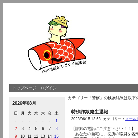
トップページ
ログイン
カテゴリー「警察」の検索結果は以下
2026年08月
特殊詐欺発生週報
日
月
火
水
木
金
土
2023/06/15 13:53
カテゴリー：
メール
-
-
-
-
-
-
1
2
3
4
5
6
7
8
【詐欺の電話にご注意下さい！！】
あなたの自宅に、役所の職員を名
9
10
11
12
13
14
15