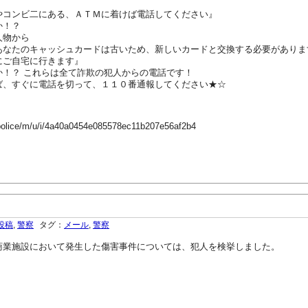
やコンビ二にある、ＡＴＭに着けば電話してください』
か！？
人物から
あなたのキャッシュカードは古いため、新しいカードと交換する必要がありま
にご自宅に行きます』
か！？ これらは全て詐欺の犯人からの電話です！
ば、すぐに電話を切って、１１０番通報してください★☆
-police/m/u/i/4a40a0454e085578ec11b207e56af2b4
投稿
,
警察
タグ：
メール
,
警察
業施設において発生した傷害事件については、犯人を検挙しました。