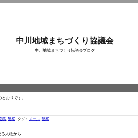
中川地域まちづくり協議会
中川地域まちづくり協議会ブログ
のとおりです。
投稿
,
警察
タグ：
メール
,
警察
乗る人物から