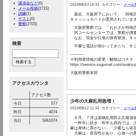
講演会など
(0)
2023/06/13 16:31
カテゴリー：
メール
メール投稿
(2715)
訓練
(1)
最近、大阪府下において、「特殊詐
テスト
(0)
キャッシュカードが悪用されていま
警察
(2703)
大阪府警察では、「おおさか特殊詐
同コールセンターでは、警察が捜査
なお、現金や口座の保有状況、キャ
検索
不審な電話が掛かってきたら、すぐ
------------
※利用者情報の変更・解除はコチラ
https://service.sugumail.com/osaka
大阪府警察本部
アクセスカウンタ
アクセス数
少年の大麻乱用急増！
今日
577
2023/06/12 11:32
カテゴリー：
メール
昨日
4074
６月、７月は薬物乱用防止広報強
合計
5961074
一昨年に続き、昨年も府内では、少
麻は身体に害がない」「少量なら依
大麻は、依存性があり、心身への悪