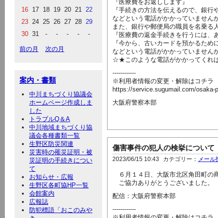
『医療費をお返しします』
16
17
18
19
20
21
22
『手続きの方法を伝えるので、銀行
などという電話がかかっていません
23
24
25
26
27
28
29
また、銀行や郵便局の職員を名乗る
30
31
-
-
-
-
-
『医療費の返金手続きを行うには、
『今から、古いカードを預かるため
前の月
次の月
などという電話がかかっていません
☆★このような電話がかかってくれ
------------
案内・書類
※利用者情報の変更・解除はコチラ
https://service.sugumail.com/osaka
中川まちづくり協議会
ホームページ作成しま
大阪府警察本部
した
トラブルQ＆A
中川地域まちづくり協
議会各種書類一覧
生野区防災関連
傷害事件の犯人の検挙について
災害時の罹災証明・被
2023/06/15 10:43
カテゴリー：
メール
災証明の手続きについ
て
６月１４日、大阪市北区角田町の商
お知らせ・広報
ご協力ありがとうございました。
生野区各町協HP一覧
会館案内
配信：大阪府警察本部
広報誌
------------
防犯標語「おこのみや
※利用者情報の変更・解除はコチラ