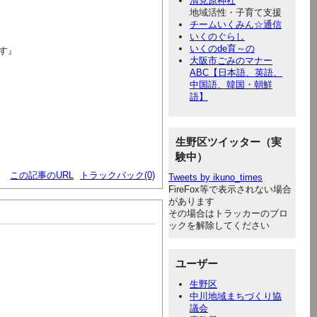
清見原神社
地域活性・子育て支援
チームいくみん☆通信
いくのぐらし
いくのde育～の
す』
大阪市ごみのマナー
ABC【日本語、英語、
中国語、韓国・朝鮮
語】
生野区ツイッター（実
験中）
この記事のURL
トラックバック(0)
Tweets by ikuno_times
FireFox等で表示されない場合
があります
その場合はトラッカーのブロ
ックを解除してください
ユーザー
生野区
中川地域まちづくり協
議会