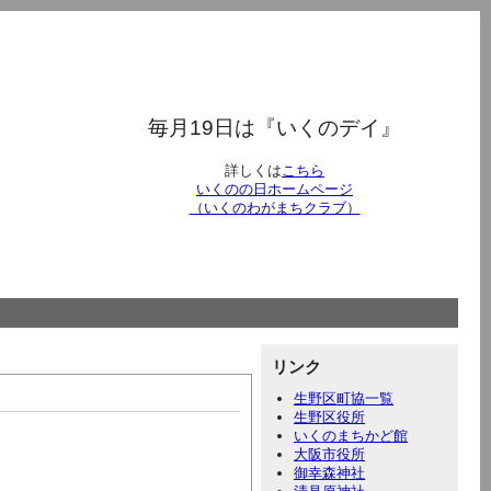
毎月19日は『いくのデイ』
詳しくは
こちら
いくのの日ホームページ
（いくのわがまちクラブ）
リンク
生野区町協一覧
生野区役所
いくのまちかど館
大阪市役所
御幸森神社