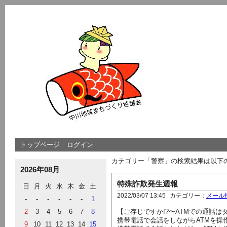
トップページ
ログイン
カテゴリー「警察」の検索結果は以下
2026年08月
特殊詐欺発生週報
日
月
火
水
木
金
土
2022/03/07 13:45
カテゴリー：
メール
-
-
-
-
-
-
1
2
3
4
5
6
7
8
【ご存じですか!?〜ATMでの通話はダ
携帯電話で会話をしながらATMを操
9
10
11
12
13
14
15