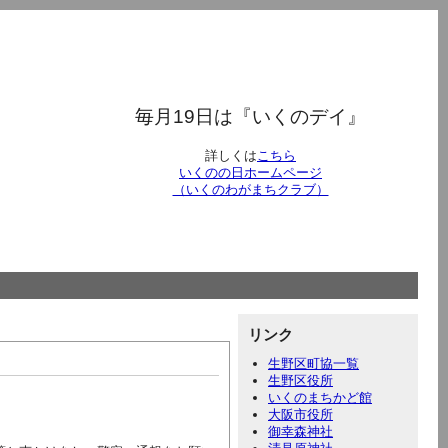
毎月19日は『いくのデイ』
詳しくは
こちら
いくのの日ホームページ
（いくのわがまちクラブ）
リンク
生野区町協一覧
生野区役所
いくのまちかど館
大阪市役所
御幸森神社