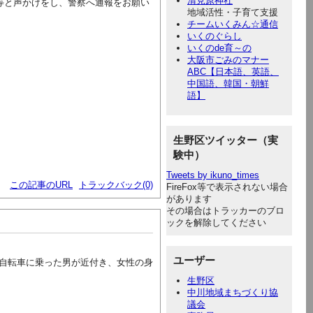
清見原神社
等と声かけをし、警察へ通報をお願い
地域活性・子育て支援
チームいくみん☆通信
いくのぐらし
いくのde育～の
大阪市ごみのマナー
ABC【日本語、英語、
中国語、韓国・朝鮮
語】
生野区ツイッター（実
験中）
Tweets by ikuno_times
この記事のURL
トラックバック(0)
FireFox等で表示されない場合
があります
その場合はトラッカーのブロ
ックを解除してください
ユーザー
自転車に乗った男が近付き、女性の身
生野区
中川地域まちづくり協
議会