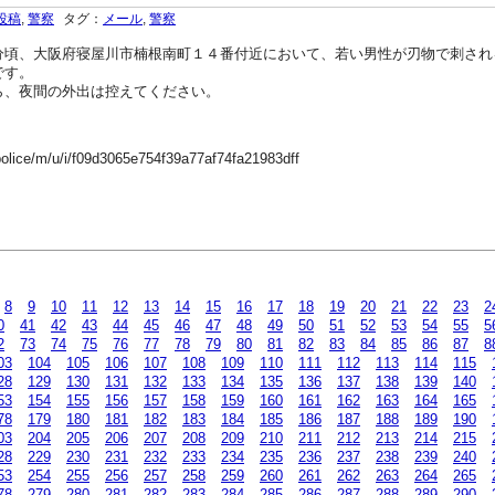
投稿
,
警察
タグ：
メール
,
警察
頃、大阪府寝屋川市楠根南町１４番付近において、若い男性が刃物で刺され
です。
、夜間の外出は控えてください。
police/m/u/i/f09d3065e754f39a77af74fa21983dff
8
9
10
11
12
13
14
15
16
17
18
19
20
21
22
23
2
0
41
42
43
44
45
46
47
48
49
50
51
52
53
54
55
5
2
73
74
75
76
77
78
79
80
81
82
83
84
85
86
87
8
03
104
105
106
107
108
109
110
111
112
113
114
115
28
129
130
131
132
133
134
135
136
137
138
139
140
53
154
155
156
157
158
159
160
161
162
163
164
165
78
179
180
181
182
183
184
185
186
187
188
189
190
03
204
205
206
207
208
209
210
211
212
213
214
215
28
229
230
231
232
233
234
235
236
237
238
239
240
53
254
255
256
257
258
259
260
261
262
263
264
265
78
279
280
281
282
283
284
285
286
287
288
289
290