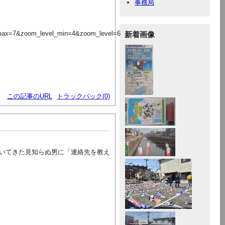
事務局
max=7&zoom_level_min=4&zoom_level=6
新着画像
この記事のURL
トラックバック(0)
いてきた見知らぬ男に「連絡先を教え