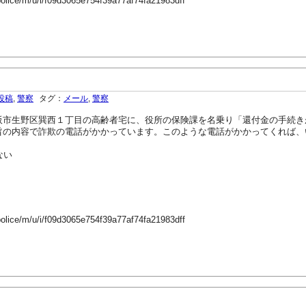
police/m/u/i/f09d3065e754f39a77af74fa21983dff
。
投稿
,
警察
タグ：
メール
,
警察
市生野区巽西１丁目の高齢者宅に、役所の保険課を名乗り「還付金の手続き
旨の内容で詐欺の電話がかかっています。このような電話がかかってくれば、
ない
police/m/u/i/f09d3065e754f39a77af74fa21983dff