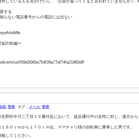
操作している人を見かけたら、「お金が返ってくると言われていませんか?」
置する
、知らない電話番号からの電話には出ない
GnyeArIeMtk
付金詐欺編〜
police/m/u/i/f09d3065e754f39a77af74fa21983dff
投稿
,
警察
タグ：
メール
,
警察
市生野区中川二丁目１５番付近において、徒歩通行中の女性に対し、後方から
長１６０ｃｍから１７０ｃｍ位、ママチャリ様の自転車に乗車した男です。
通報してください。