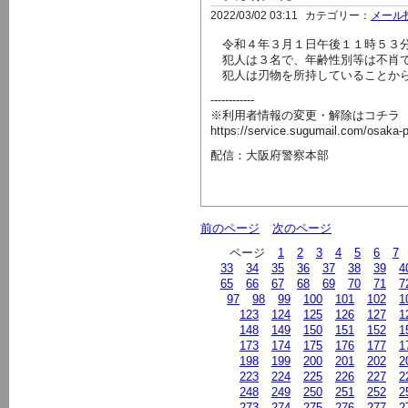
2022/03/02 03:11
カテゴリー：
メール
令和４年３月１日午後１１時５３分
犯人は３名で、年齢性別等は不肖
犯人は刃物を所持していることから
------------
※利用者情報の変更・解除はコチラ
https://service.sugumail.com/osaka-
配信：大阪府警察本部
前のページ
次のページ
ページ
1
2
3
4
5
6
7
33
34
35
36
37
38
39
4
65
66
67
68
69
70
71
7
97
98
99
100
101
102
1
123
124
125
126
127
1
148
149
150
151
152
1
173
174
175
176
177
1
198
199
200
201
202
2
223
224
225
226
227
2
248
249
250
251
252
2
273
274
275
276
277
2