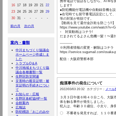
携帯電話で会話をしながら、ATMを
16
17
18
19
20
21
22
します!!
●防犯機能付電話機や自動録音機を設
23
24
25
26
27
28
29
●在宅時でも留守番電話設定にして
30
31
-
-
-
-
-
等の対策が有効です。
【動画を見て還付金詐欺を防ごう!!】
前の月
次の月
https://www.youtube.com/watch?v=
↑ 対策動画はコチラ!
だまされてるよさん危機一髪！〜還
案内・書類
------------
※利用者情報の変更・解除はコチラ
中川まちづくり協議会
https://service.sugumail.com/osaka-
ホームページ作成しま
した
配信：大阪府警察本部
トラブルQ＆A
中川地域まちづくり協
議会各種書類一覧
生野区防災関連
災害時の罹災証明・被
痴漢事件の発生について
災証明の手続きについ
2022/03/03 20:32
カテゴリー：
メール
て
お知らせ・広報
３月３日午後６時４０分ころ、大阪
生野区各町協HP一覧
体を触る事件が発生しました。
会館案内
犯人は、年齢３０歳位、小太り、身
広報誌
防犯標語「おこのみや
〇 不審者を発見すれば、１１０番