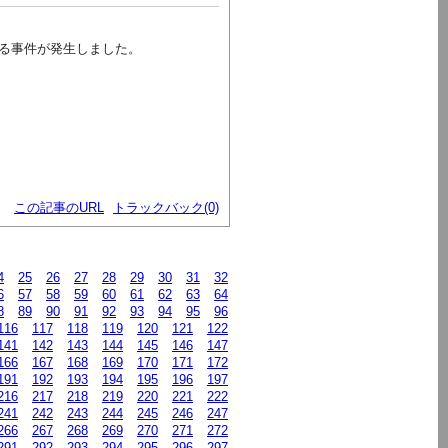
る事件が発生しました。
この記事のURL
トラックバック(0)
4
25
26
27
28
29
30
31
32
6
57
58
59
60
61
62
63
64
8
89
90
91
92
93
94
95
96
116
117
118
119
120
121
122
141
142
143
144
145
146
147
166
167
168
169
170
171
172
191
192
193
194
195
196
197
216
217
218
219
220
221
222
241
242
243
244
245
246
247
266
267
268
269
270
271
272
291
292
293
294
295
296
297