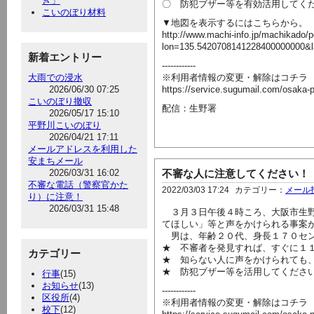
き」
〇 防犯ブザー等を有効活用してく
こいのぼり材料
▼地図を表示するにはこちらから。
http://www.machi-info.jp/machikado/p
lon=135.5420708141228400000000&
新着エントリー
------------
大雨での浸水
※利用者情報の変更・解除はコチラ
2026/06/30 07:25
https://service.sugumail.com/osaka-
こいのぼり撤収
配信：生野署
2026/05/17 15:10
平野川こいのぼり
2026/04/21 17:11
メールアドレスを利用した
安まちメール
2026/03/31 16:02
不審な人に注意してください！
不審な電話（警察官かた
2022/03/03 17:24
カテゴリー：
メール
り）に注意！
2026/03/31 15:48
３月３日午後４時ころ、大阪市生野
てほしい」等と声をかけられる事案
男は、年齢２０代、身長１７０セン
★ 不審者を発見すれば、すぐに１
カテゴリー
★ 知らない人に声をかけられても
★ 防犯ブザー等を活用してくださ
行事
(15)
お知らせ
(13)
------------
区役所
(4)
※利用者情報の変更・解除はコチラ
校下
(12)