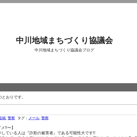
中川地域まちづくり協議会
中川地域まちづくり協議会ブログ
のとおりです。
投稿
,
警察
タグ：
メール
,
警察
メ!!〜】
作している人は『詐欺の被害者』である可能性大です!!