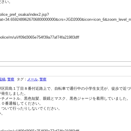
ださい。
olice_pref_osaka/index2.jsp?
lat=34.6592489626706800000000&crs=JGD2000&icon=icon_6&zoom_level_
police/m/u/i/f09d3065e754f39a77af74fa21983dff
投稿
,
警察
タグ：
メール
,
警察
区田島１丁目８番付近路上で、自転車で通行中の小学生女児が、徒歩で近づ
が発生しました。
チメートル、黒色短髪、眼鏡とマスク、黒色ジャージを着用していました。
１０番通報してください。
、ついて行ったりしないでください。
い。