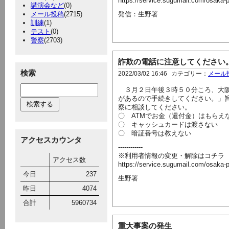
https://service.sugumail.com/osaka-
講演会など
(0)
メール投稿
(2715)
発信：生野署
訓練
(1)
テスト
(0)
警察
(2703)
詐欺の電話に注意してください
検索
2022/03/02 16:46
カテゴリー：
メール
３月２日午後３時５０分ころ、大阪
があるので手続きしてください。」
察に相談してください。
〇 ATMでお金（還付金）はもらえ
〇 キャッシュカードは渡さない
〇 暗証番号は教えない
アクセスカウンタ
------------
※利用者情報の変更・解除はコチラ
アクセス数
https://service.sugumail.com/osaka-
今日
237
生野署
昨日
4074
合計
5960734
重大事案の発生