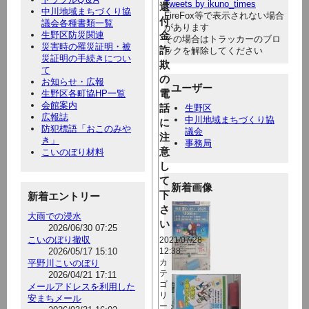
Tweets by ikuno_times
還
中川地域まちづくり協
FireFox等で表示されない場合
付
議会各種書類一覧
があります
生野区防災関連
金
その場合はトラッカーのブロ
災害時の罹災証明・被
詐
ックを解除してください
災証明の手続きについ
欺
て
の
お知らせ・広報
ユーザー
電
生野区各町協HP一覧
会館案内
話
生野区
広報誌
中川地域まちづくり協
に
防犯標語「おこのみや
議会
注
き」
事務局
意
こいのぼり材料
し
て
新着画像
下
新着エントリー
さ
大雨での浸水
い
2026/06/30 07:25
こいのぼり撤収
2021/07/28
2026/05/17 15:10
12:38
平野川こいのぼり
カ
テ
2026/04/21 17:11
ゴ
メールアドレスを利用した
リ
安まちメール
ー：