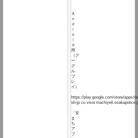
Ａ
ｎ
ｄ
ｒ
ｏ
ｉ
ｄ
用
（グ
ー
グ
ル
プ
レ
イ）
https://play.google.com/store/apps/de
id=jp.co.visor.machiyell.osakapolice.
「安
ま
ち
ア
プ