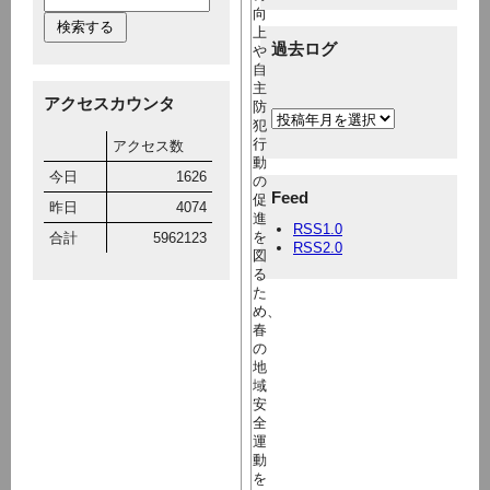
向
上
過去ログ
や
自
主
アクセスカウンタ
防
犯
行
アクセス数
動
今日
1626
の
Feed
促
昨日
4074
進
RSS1.0
を
合計
5962123
RSS2.0
図
る
た
め、
春
の
地
域
安
全
運
動
を