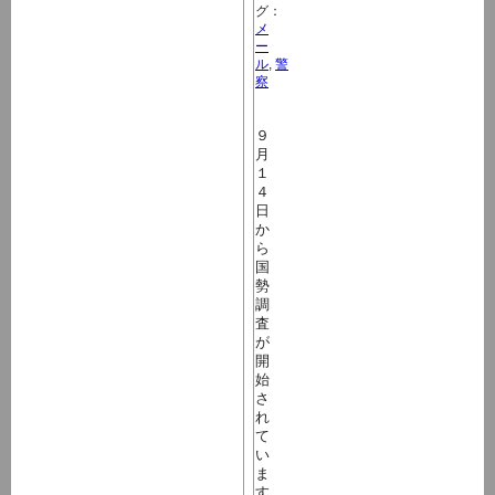
グ：
メ
ー
ル
,
警
察
９
月
１
４
日
か
ら
国
勢
調
査
が
開
始
さ
れ
て
い
ま
す。