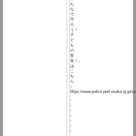
ん
な
で
守
ろ
う！
子
ど
も
の
安
全！」
は
こ
ち
ら
↓
https://www.police.pref.osaka.lg.jp/
-
-
-
-
-
-
-
-