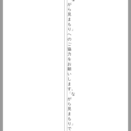
が
ら
見
ま
も
り」
へ
の
ご
協
力
を
お
願
い
し
ま
す。
「な
が
ら
見
ま
も
り」
で