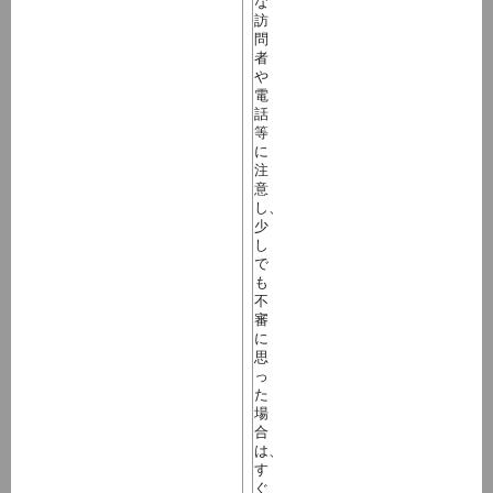
な
訪
問
者
や
電
話
等
に
注
意
し、
少
し
で
も
不
審
に
思
っ
た
場
合
は、
す
ぐ