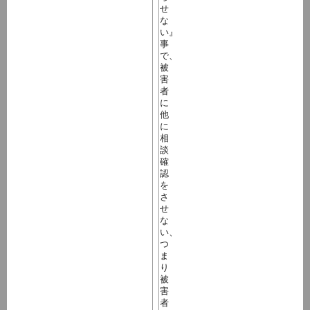
せ
な
い』
事
で、
被
害
者
に
他
に
相
談
確
認
を
さ
せ
な
い、
つ
ま
り
被
害
者