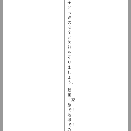
子
ど
も
達
の
安
全
と
笑
顔
を
守
り
ま
し
ょ
う。
動
画
「家
族
で！
地
域
で！
み