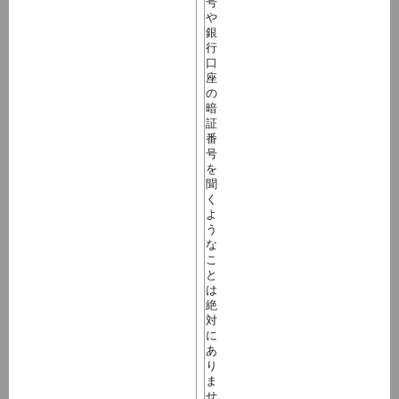
号
や
銀
行
口
座
の
暗
証
番
号
を
聞
く
よ
う
な
こ
と
は
絶
対
に
あ
り
ま
せ