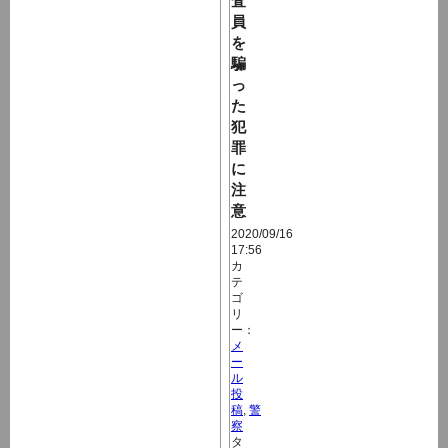
査
員
を
騙
っ
た
犯
罪
に
注
意
2020/09/16
17:56
カ
テ
ゴ
リ
ー：
メ
ー
ル
投
稿
,
警
察
タ