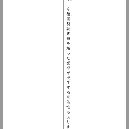
今
後、
国
勢
調
査
員
を
騙
っ
た
犯
罪
が
発
生
す
る
可
能
性
も
あ
り
ま