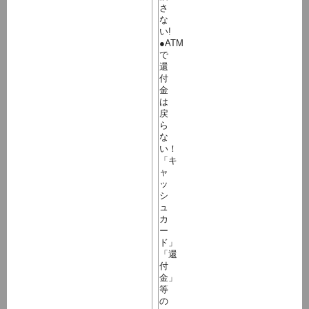
さ
な
い!
●ATM
で
還
付
金
は
戻
ら
な
い！
「キ
ャ
ッ
シ
ュ
カ
ー
ド」
「還
付
金」
等
の