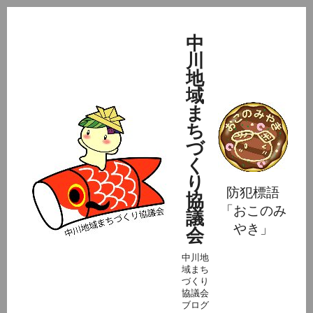
中
川
地
域
ま
ち
づ
く
り
防犯標語
協
「おこのみ
議
やき」
会
中川地
域まち
づくり
協議会
ブログ