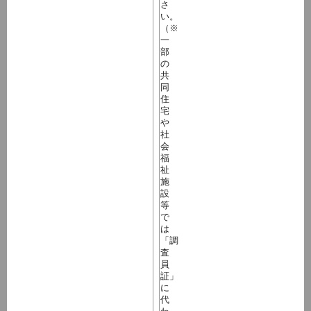
さ
い。
（※
一
部
の
共
同
住
宅
や
社
会
福
祉
施
設
等
で
は
「調
査
員
証」
に
代