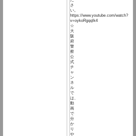
さ
い。
https://www.youtube.com/watch?
v=oykoRgqqIk4
☆
大
阪
府
警
察
公
式
チ
ャ
ン
ネ
ル
で
は、
動
画
で
分
か
り
や