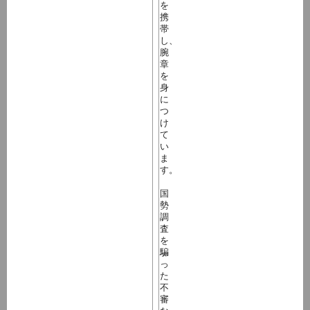
を
携
帯
し、
腕
章
を
身
に
つ
け
て
い
ま
す。
国
勢
調
査
を
騙
っ
た
不
審