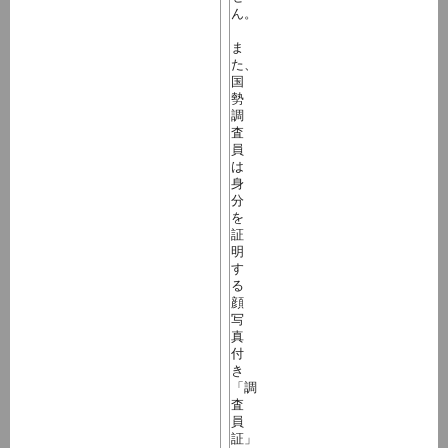
ん。
ま
た、
国
勢
調
査
員
は
身
分
を
証
明
す
る
顔
写
真
付
き
「調
査
員
証」