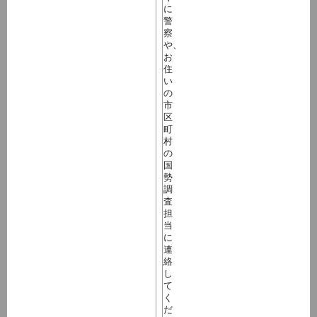
に
警
察
や、
お
住
い
の
市
区
町
村
の
国
勢
調
査
担
当
に
連
絡
し
て
く
だ