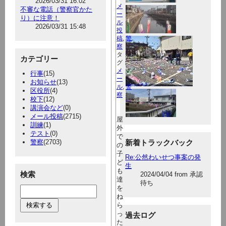
2026/03/31 16:02
メ
不審な電話（警察官かた
ー
り）に注意！
ル
2026/03/31 15:48
投
稿
,
警
察
タ
カテゴリー
グ：
メ
行事
(15)
ー
お知らせ
(13)
ル
,
警
区役所
(4)
察
校下
(12)
講演会など
(0)
メール投稿
(2715)
屋
訓練
(1)
外
テスト
(0)
で
警察
(2703)
新着トラックバック
の
子
Re:公然わいせつ事案の発
ど
生
も
検索
2024/04/04 from 承認
達
待ち
を
ね
ら
っ
過去ログ
た