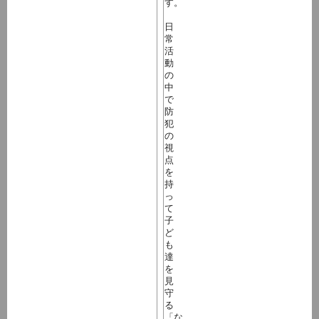
す。
日
常
活
動
の
中
で
防
犯
の
視
点
を
持
っ
て
子
ど
も
達
を
見
守
る
「な