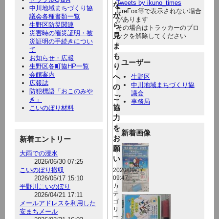
Tweets by ikuno_times
な
中川地域まちづくり協
FireFox等で表示されない場合
が
議会各種書類一覧
があります
生野区防災関連
ら
その場合はトラッカーのブロ
災害時の罹災証明・被
見
ックを解除してください
災証明の手続きについ
ま
て
も
お知らせ・広報
ユーザー
り
生野区各町協HP一覧
会館案内
へ
生野区
広報誌
中川地域まちづくり協
の
防犯標語「おこのみや
議会
ご
き」
事務局
協
こいのぼり材料
力
を
新着画像
お
新着エントリー
願
大雨での浸水
い
2026/06/30 07:25
こいのぼり撤収
2020/09/17
2026/05/17 15:10
09:47
平野川こいのぼり
カ
テ
2026/04/21 17:11
ゴ
メールアドレスを利用した
リ
安まちメール
ー：