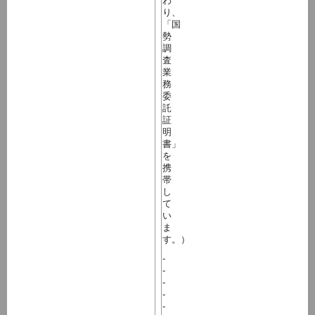
わ
り、
「国
勢
調
査
業
務
委
託
証
明
書」
を
携
帯
し
て
い
ま
す。）
-
-
-
-
-