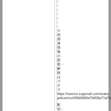
-
-
-
-
-
-
-
※
利
用
者
情
報
の
変
更・
解
除
は
コ
チ
ラ
https://service.sugumail.com/osaka-
police/m/u/i/f09d3065e754f39a77af74
配
信：