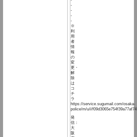
-
-
-
-
※
利
用
者
情
報
の
変
更・
解
除
は
コ
チ
ラ
https://service.sugumail.com/osaka-
police/m/u/i/f09d3065e754f39a77af74
発
信：
大
阪