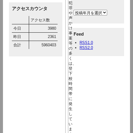
犯
罪
アクセスカウンタ
や
声
アクセス数
か
け
今日
3980
事
Feed
昨日
2361
案
RSS1.0
等
合計
5960403
RSS2.0
の
多
く
は、
登
下
校
時
間
帯
に
発
生
し
て
い
ま