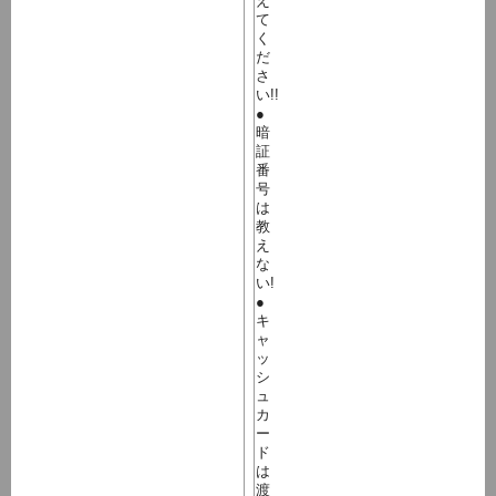
え
て
く
だ
さ
い!!
●
暗
証
番
号
は
教
え
な
い!
●
キ
ャ
ッ
シ
ュ
カ
ー
ド
は
渡