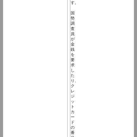
す。
国
勢
調
査
員
が
金
銭
を
要
求
し
た
り、
ク
レ
ジ
ッ
ト
カ
ー
ド
の
番