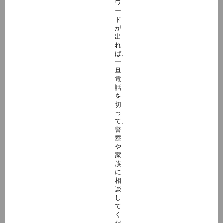
ワ
ー
ド
が
出
れ
ば、
一
旦
電
話
を
切
っ
て、
警
察
や
家
族
に
相
談
し
て
く
だ