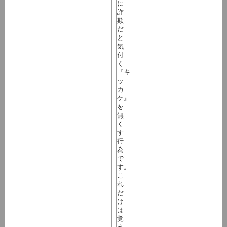
に
詐
欺
だ
と
気
付
く
『キ
ッ
カ
ケ』
を
無
く
す
行
為
で
す。
こ
れ
だ
け
は
覚