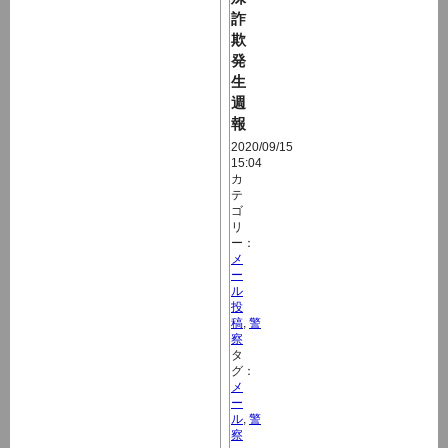
詐
欺
発
生
週
報
2020/09/15
15:04
カ
テ
ゴ
リ
ー：
メ
ー
ル
投
稿
,
警
察
タ
グ：
メ
ー
ル
,
警
察