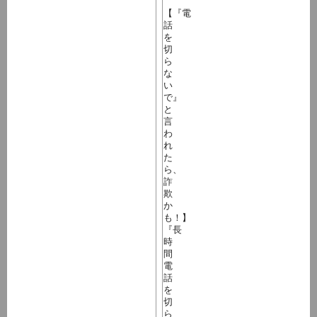
【『電
話
を
切
ら
な
い
で』
と
言
わ
れ
た
ら、
詐
欺
か
も！】
『長
時
間
電
話
を
切
ら