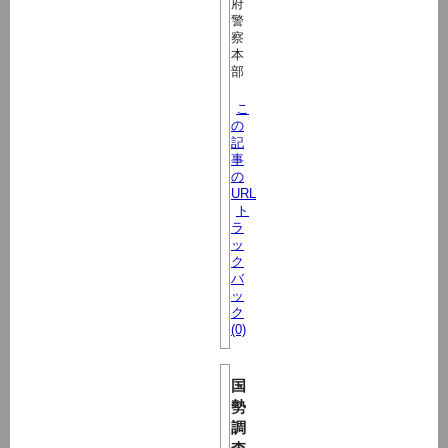
府
警
察
本
部
こ
の
記
事
の
URL
ト
ラ
ッ
ク
バ
ッ
ク
(0)
国
勢
調