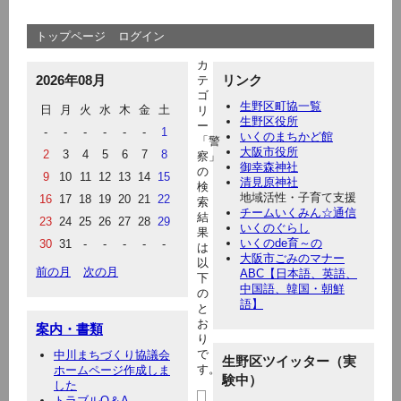
トップページ
ログイン
カ
2026年08月
リンク
テ
ゴ
生野区町協一覧
日
月
火
水
木
金
土
リ
生野区役所
ー
-
-
-
-
-
-
1
いくのまちかど館
「警
大阪市役所
2
3
4
5
6
7
8
察」
御幸森神社
の
9
10
11
12
13
14
15
清見原神社
検
地域活性・子育て支援
16
17
18
19
20
21
22
索
チームいくみん☆通信
結
23
24
25
26
27
28
29
いくのぐらし
果
いくのde育～の
30
31
-
-
-
-
-
は
大阪市ごみのマナー
以
前の月
次の月
ABC【日本語、英語、
下
中国語、韓国・朝鮮
の
語】
と
お
案内・書類
り
で
中川まちづくり協議会
生野区ツイッター（実
す。
ホームページ作成しま
験中）
した
トラブルQ＆A