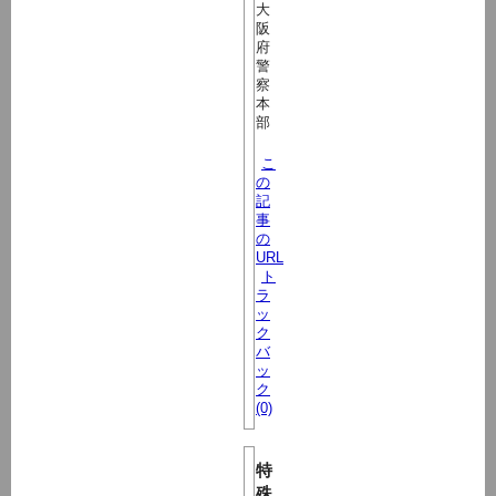
大
阪
府
警
察
本
部
こ
の
記
事
の
URL
ト
ラ
ッ
ク
バ
ッ
ク
(0)
特
殊