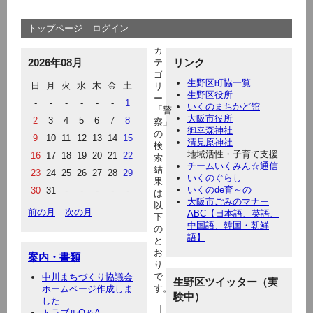
トップページ
ログイン
カ
2026年08月
リンク
テ
ゴ
生野区町協一覧
日
月
火
水
木
金
土
リ
生野区役所
ー
-
-
-
-
-
-
1
いくのまちかど館
「警
大阪市役所
2
3
4
5
6
7
8
察」
御幸森神社
の
9
10
11
12
13
14
15
清見原神社
検
地域活性・子育て支援
16
17
18
19
20
21
22
索
チームいくみん☆通信
結
23
24
25
26
27
28
29
いくのぐらし
果
いくのde育～の
30
31
-
-
-
-
-
は
大阪市ごみのマナー
以
前の月
次の月
ABC【日本語、英語、
下
中国語、韓国・朝鮮
の
語】
と
お
案内・書類
り
で
中川まちづくり協議会
生野区ツイッター（実
す。
ホームページ作成しま
験中）
した
トラブルQ＆A