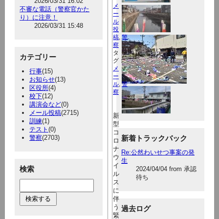
2026/03/31 16:02
メ
不審な電話（警察官かた
ー
り）に注意！
ル
2026/03/31 15:48
投
稿
,
警
察
タ
カテゴリー
グ：
メ
行事
(15)
ー
お知らせ
(13)
ル
,
警
区役所
(4)
察
校下
(12)
講演会など
(0)
メール投稿
(2715)
新
訓練
(1)
型
テスト
(0)
コ
警察
(2703)
新着トラックバック
ロ
ナ
Re:公然わいせつ事案の発
ウ
生
イ
検索
2024/04/04 from 承認
ル
待ち
ス
に
伴
う
過去ログ
緊