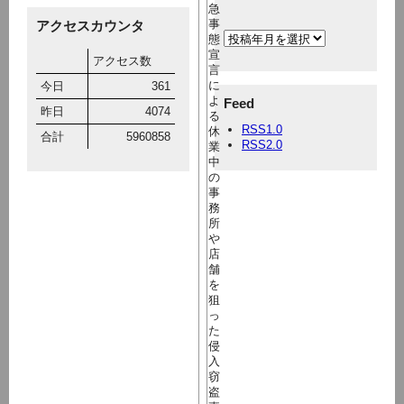
急
事
アクセスカウンタ
態
宣
アクセス数
言
に
今日
361
よ
Feed
昨日
4074
る
RSS1.0
休
合計
5960858
RSS2.0
業
中
の
事
務
所
や
店
舗
を
狙
っ
た
侵
入
窃
盗