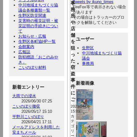
Tweets by ikuno_times
事
中川地域まちづくり協
FireFox等で表示されない場合
務
議会各種書類一覧
があります
生野区防災関連
所
その場合はトラッカーのブロ
災害時の罹災証明・被
や
ックを解除してください
災証明の手続きについ
店
て
舗
お知らせ・広報
ユーザー
を
生野区各町協HP一覧
会館案内
狙
生野区
広報誌
中川地域まちづくり協
っ
防犯標語「おこのみや
議会
た
き」
事務局
窃
こいのぼり材料
盗
事
新着画像
件
新着エントリー
に
大雨での浸水
ご
2026/06/30 07:25
こいのぼり撤収
2020/04/08
2026/05/17 15:10
15:09
平野川こいのぼり
カ
テ
2026/04/21 17:11
ゴ
メールアドレスを利用した
リ
安まちメール
ー：