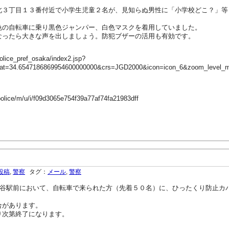
３丁目１３番付近で小学生児童２名が、見知らぬ男性に「小学校どこ？」等
色の自転車に乗り黒色ジャンパー、白色マスクを着用していました。
なったら大きな声を出しましょう。防犯ブザーの活用も有効です。
olice_pref_osaka/index2.jsp?
lat=34.6547186869954600000000&crs=JGD2000&icon=icon_6&zoom_level_
police/m/u/i/f09d3065e754f39a77af74fa21983dff
投稿
,
警察
タグ：
メール
,
警察
桃谷駅前において、自転車で来られた方（先着５０名）に、ひったくり防止カ
合があります。
り次第終了になります。
。