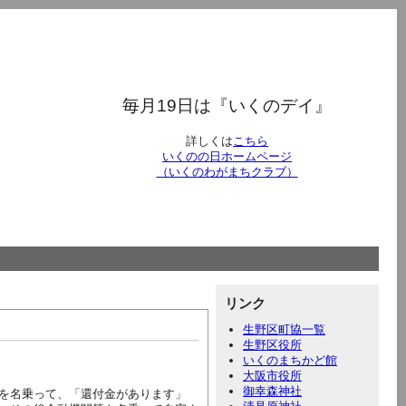
毎月19日は『いくのデイ』
詳しくは
こちら
いくのの日ホームページ
（いくのわがまちクラブ）
リンク
生野区町協一覧
生野区役所
いくのまちかど館
大阪市役所
御幸森神社
を名乗って、「還付金があります」