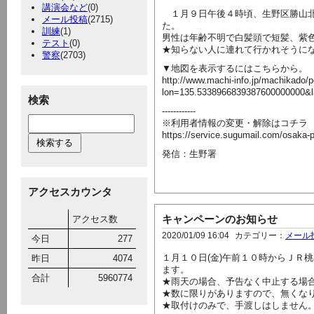
講演会など
(0)
１月９日午後４時頃、生野区勝山北
メール投稿
(2715)
た。
訓練
(1)
男性は年齢不明で白髪頭で短髪、紫
テスト
(0)
★知らない人に連れて行かれそうに
警察
(2703)
▼地図を表示するにはこちらから。
http://www.machi-info.jp/machikado/p
lon=135.5338966839387600000000&
検索
------------
※利用者情報の変更・解除はコチラ
https://service.sugumail.com/osaka-
発信：生野署
アクセスカウンタ
キャンペーンのお知らせ
アクセス数
2020/01/09 16:04
カテゴリー：
メール
今日
277
１月１０日(金)午前１０時からＪＲ
昨日
4074
ます。
合計
5960774
★雨天の場合、予告なく中止する場
★数に限りがありますので、無くな
★取付けのみで、手渡しはしません