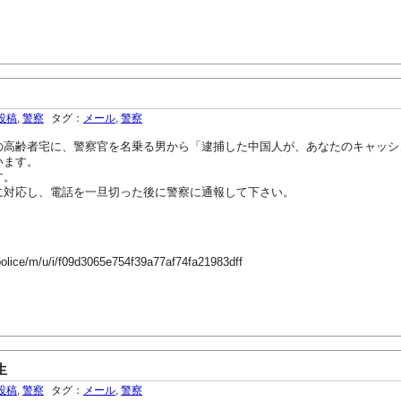
投稿
,
警察
タグ：
メール
,
警察
高齢者宅に、警察官を名乗る男から「逮捕した中国人が、あなたのキャッシ
います。
す。
対応し、電話を一旦切った後に警察に通報して下さい。
police/m/u/i/f09d3065e754f39a77af74fa21983dff
生
投稿
,
警察
タグ：
メール
,
警察