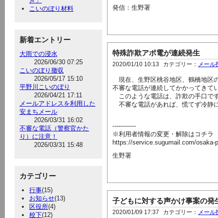
き」
発信：生野署
こいのぼり材料
新着エントリー
特殊詐欺アポ電が連続発生
大雨での浸水
2026/06/30 07:25
2020/01/10 10:13
カテゴリー：
メール
こいのぼり撤収
2026/05/17 15:10
現在、生野区桃谷地区、鶴橋地区の
平野川こいのぼり
不審な電話が連続してかかってきて
2026/04/21 17:11
このような電話は、詐欺の手口で
メールアドレスを利用した
不審な電話があれば、慌てず冷静に
安まちメール
2026/03/31 16:02
------------
不審な電話（警察官かた
※利用者情報の変更・解除はコチラ
り）に注意！
https://service.sugumail.com/osaka-
2026/03/31 15:48
生野署
カテゴリー
行事
(15)
お知らせ
(13)
子どもに対する声かけ事案の発
区役所
(4)
2020/01/09 17:37
カテゴリー：
メール
校下
(12)