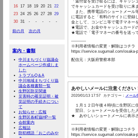
「還付金を受け取るには、キャッシ
16
17
18
19
20
21
22
でキャッシュカードを受け取りに来
また、携帯電話のショートメール等
23
24
25
26
27
28
29
に電話すると「有料のサイトに登録
30
31
-
-
-
-
-
金として、コンビニ等で電子マネー
★電話で、お金やキャッシュカード
前の月
次の月
★電話で「電子マネーの番号を送っ
------------
※利用者情報の変更・解除はコチラ
案内・書類
https://service.sugumail.com/osaka-
中川まちづくり協議会
配信元：大阪府警察本部
ホームページ作成しま
した
トラブルQ＆A
中川地域まちづくり協
議会各種書類一覧
あやしいメールに注意ください
生野区防災関連
2020/01/13 17:57
カテゴリー：
メール
災害時の罹災証明・被
災証明の手続きについ
１月１２日午後４時頃に生野区に住
て
翌日、ショートメールを受信した人
お知らせ・広報
★ あやしいショートメールに表示さ
生野区各町協HP一覧
会館案内
------------
広報誌
※利用者情報の変更・解除はコチラ
防犯標語「おこのみや
https://service.sugumail.com/osaka-