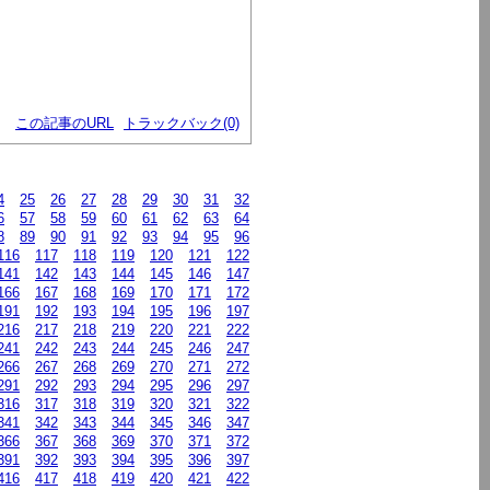
この記事のURL
トラックバック(0)
4
25
26
27
28
29
30
31
32
6
57
58
59
60
61
62
63
64
8
89
90
91
92
93
94
95
96
116
117
118
119
120
121
122
141
142
143
144
145
146
147
166
167
168
169
170
171
172
191
192
193
194
195
196
197
216
217
218
219
220
221
222
241
242
243
244
245
246
247
266
267
268
269
270
271
272
291
292
293
294
295
296
297
316
317
318
319
320
321
322
341
342
343
344
345
346
347
366
367
368
369
370
371
372
391
392
393
394
395
396
397
416
417
418
419
420
421
422