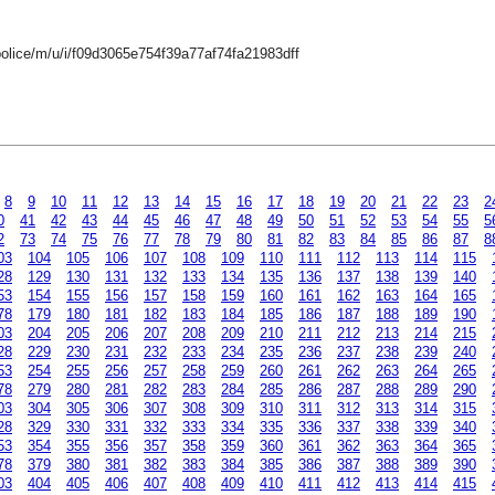
police/m/u/i/f09d3065e754f39a77af74fa21983dff
8
9
10
11
12
13
14
15
16
17
18
19
20
21
22
23
2
0
41
42
43
44
45
46
47
48
49
50
51
52
53
54
55
5
2
73
74
75
76
77
78
79
80
81
82
83
84
85
86
87
8
03
104
105
106
107
108
109
110
111
112
113
114
115
28
129
130
131
132
133
134
135
136
137
138
139
140
53
154
155
156
157
158
159
160
161
162
163
164
165
78
179
180
181
182
183
184
185
186
187
188
189
190
03
204
205
206
207
208
209
210
211
212
213
214
215
28
229
230
231
232
233
234
235
236
237
238
239
240
53
254
255
256
257
258
259
260
261
262
263
264
265
78
279
280
281
282
283
284
285
286
287
288
289
290
03
304
305
306
307
308
309
310
311
312
313
314
315
28
329
330
331
332
333
334
335
336
337
338
339
340
53
354
355
356
357
358
359
360
361
362
363
364
365
78
379
380
381
382
383
384
385
386
387
388
389
390
03
404
405
406
407
408
409
410
411
412
413
414
415