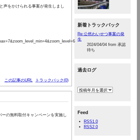
と声をかけられる事案が発生しまし
新着トラックバック
Re:公然わいせつ事案の発
生
max=7&zoom_level_min=4&zoom_level=6
2024/04/04 from 承認
待ち
過去ログ
この記事のURL
トラックバック(0)
Feed
バーの無料取付キャンペーンを実施し
RSS1.0
RSS2.0