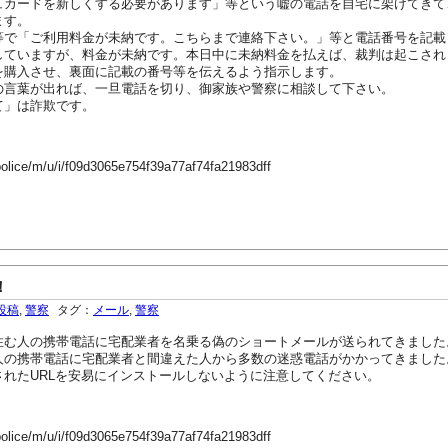
ュカードを新しくする必要があります」等という嘘の電話を自宅に架けてきて
ます。
で「ご利用料金が未納です。こちらまで連絡下さい。」等と電話番号を記載
していますが、料金が未納です。本日中に未納料金を払えば、裁判は起こされ
を購入させ、裏面に記載の番号等を伝えるよう指示します。
の言葉が出れば、一旦電話を切り、御家族や警察に相談して下さい。
て」は詐欺です。
police/m/u/i/f09d3065e754f39a77af74fa21983dff
！
投稿
,
警察
タグ：
メール
,
警察
む人の携帯電話に宅配業者を名乗る偽のショートメールが送られてきました
の携帯電話に宅配業者と間違えた人から多数の迷惑電話がかかってきました
れたURLを安易にインストールしないように注意してください。
police/m/u/i/f09d3065e754f39a77af74fa21983dff