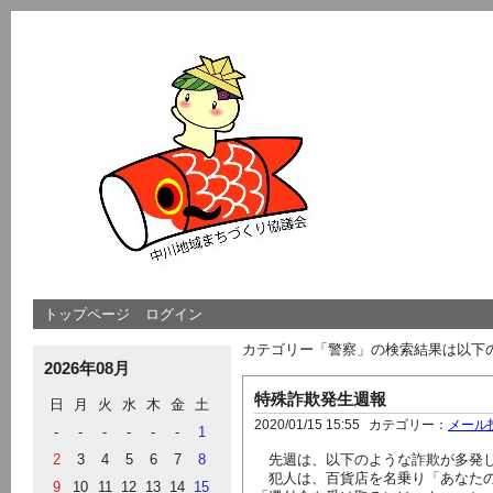
トップページ
ログイン
カテゴリー「警察」の検索結果は以下
2026年08月
特殊詐欺発生週報
日
月
火
水
木
金
土
2020/01/15 15:55
カテゴリー：
メール
-
-
-
-
-
-
1
2
3
4
5
6
7
8
先週は、以下のような詐欺が多発
犯人は、百貨店を名乗り「あなたの
9
10
11
12
13
14
15