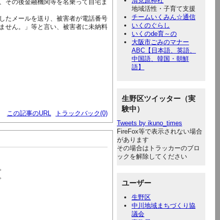
清見原神社
、その後金融機関等を名乗って自宅ま
地域活性・子育て支援
チームいくみん☆通信
したメールを送り、被害者が電話番号
いくのぐらし
ません。」等と言い、被害者に未納料
いくのde育～の
大阪市ごみのマナー
ABC【日本語、英語、
中国語、韓国・朝鮮
語】
生野区ツイッター（実
験中）
この記事のURL
トラックバック(0)
Tweets by ikuno_times
FireFox等で表示されない場合
があります
その場合はトラッカーのブロ
ックを解除してください
。
。
ユーザー
生野区
中川地域まちづくり協
議会