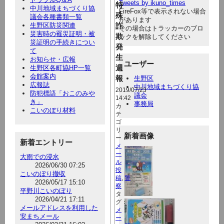
Tweets by ikuno_times
特
中川地域まちづくり協
FireFox等で表示されない場合
殊
議会各種書類一覧
があります
生野区防災関連
詐
その場合はトラッカーのブロ
災害時の罹災証明・被
欺
ックを解除してください
災証明の手続きについ
発
て
生
お知らせ・広報
ユーザー
週
生野区各町協HP一覧
会館案内
報
生野区
広報誌
中川地域まちづくり協
2019/07/23
防犯標語「おこのみや
議会
14:42
き」
事務局
カ
こいのぼり材料
テ
ゴ
リ
新着画像
ー：
新着エントリー
メ
ー
大雨での浸水
ル
2026/06/30 07:25
投
こいのぼり撤収
稿
,
警
2026/05/17 15:10
察
平野川こいのぼり
タ
2026/04/21 17:11
グ：
メールアドレスを利用した
メ
安まちメール
ー