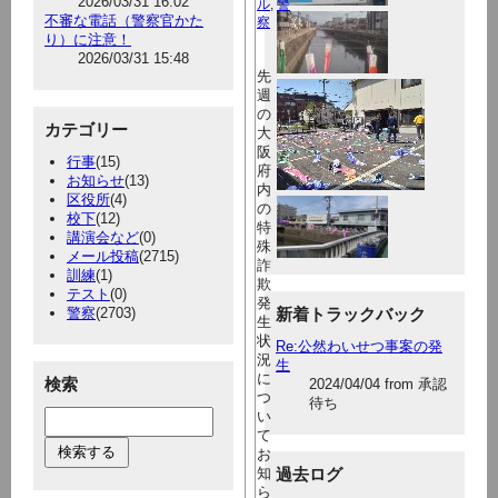
2026/03/31 16:02
ル
,
警
不審な電話（警察官かた
察
り）に注意！
2026/03/31 15:48
先
週
の
カテゴリー
大
阪
行事
(15)
府
お知らせ
(13)
内
区役所
(4)
の
校下
(12)
特
講演会など
(0)
殊
メール投稿
(2715)
詐
訓練
(1)
欺
テスト
(0)
発
警察
(2703)
新着トラックバック
生
状
Re:公然わいせつ事案の発
況
生
に
検索
2024/04/04 from 承認
つ
待ち
い
て
お
知
過去ログ
ら