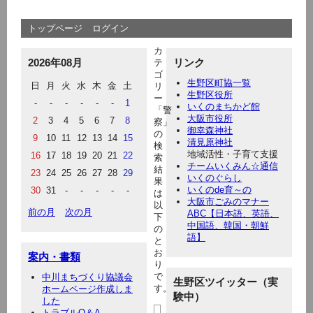
トップページ
ログイン
カ
2026年08月
リンク
テ
ゴ
生野区町協一覧
日
月
火
水
木
金
土
リ
生野区役所
ー
-
-
-
-
-
-
1
いくのまちかど館
「警
大阪市役所
2
3
4
5
6
7
8
察」
御幸森神社
の
9
10
11
12
13
14
15
清見原神社
検
地域活性・子育て支援
16
17
18
19
20
21
22
索
チームいくみん☆通信
結
23
24
25
26
27
28
29
いくのぐらし
果
いくのde育～の
30
31
-
-
-
-
-
は
大阪市ごみのマナー
以
前の月
次の月
ABC【日本語、英語、
下
中国語、韓国・朝鮮
の
語】
と
お
案内・書類
り
で
中川まちづくり協議会
生野区ツイッター（実
す。
ホームページ作成しま
験中）
した
トラブルQ＆A