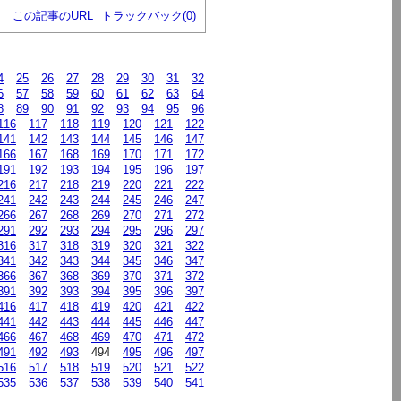
この記事のURL
トラックバック(0)
4
25
26
27
28
29
30
31
32
6
57
58
59
60
61
62
63
64
8
89
90
91
92
93
94
95
96
116
117
118
119
120
121
122
141
142
143
144
145
146
147
166
167
168
169
170
171
172
191
192
193
194
195
196
197
216
217
218
219
220
221
222
241
242
243
244
245
246
247
266
267
268
269
270
271
272
291
292
293
294
295
296
297
316
317
318
319
320
321
322
341
342
343
344
345
346
347
366
367
368
369
370
371
372
391
392
393
394
395
396
397
416
417
418
419
420
421
422
441
442
443
444
445
446
447
466
467
468
469
470
471
472
491
492
493
494
495
496
497
516
517
518
519
520
521
522
535
536
537
538
539
540
541