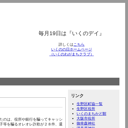
毎月19日は『いくのデイ』
詳しくは
こちら
いくのの日ホームページ
（いくのわがまちクラブ）
リンク
生野区町協一覧
生野区役所
いくのまちかど館
大阪市役所
たのは、役所や銀行を騙ってキャッシ
御幸森神社
子等を騙るオレオレ詐欺が２８件、還