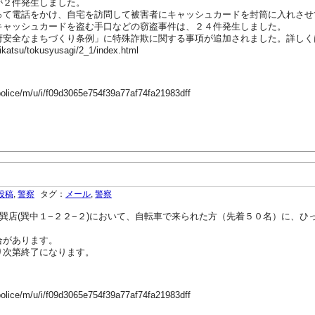
が２件発生しました。
て電話をかけ、自宅を訪問して被害者にキャッシュカードを封筒に入れさせ
キャッシュカードを盗む手口などの窃盗事件は、２４件発生しました。
府安全なまちづくり条例」に特殊詐欺に関する事項が追加されました。詳しく
eikatsu/tokusyusagi/2_1/index.html
police/m/u/i/f09d3065e754f39a77af74fa21983dff
投稿
,
警察
タグ：
メール
,
警察
フ巽店(巽中１−２２−２)において、自転車で来られた方（先着５０名）に、
合があります。
り次第終了になります。
police/m/u/i/f09d3065e754f39a77af74fa21983dff