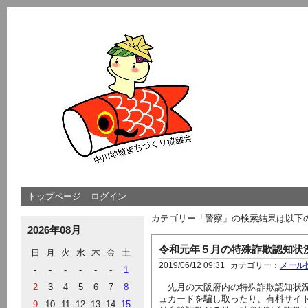
トップページ
ログイン
カテゴリー「警察」の検索結果は以下
2026年08月
令和元年５月の特殊詐欺認知状
日
月
火
水
木
金
土
2019/06/12 09:31
カテゴリー：
メール
-
-
-
-
-
-
1
2
3
4
5
6
7
8
先月の大阪府内の特殊詐欺認知状況
ュカードを騙し取ったり、有料サイ
9
10
11
12
13
14
15