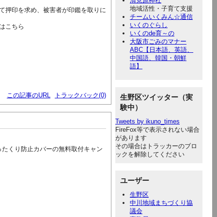
清見原神社
地域活性・子育て支援
て押印を求め、被害者が印鑑を取りに
チームいくみん☆通信
いくのぐらし
はこちら
いくのde育～の
大阪市ごみのマナー
ABC【日本語、英語、
中国語、韓国・朝鮮
語】
この記事のURL
トラックバック(0)
生野区ツイッター（実
験中）
Tweets by ikuno_times
FireFox等で表示されない場合
があります
その場合はトラッカーのブロ
ひったくり防止カバーの無料取付キャン
ックを解除してください
ユーザー
生野区
中川地域まちづくり協
議会