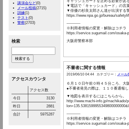
キャッシュカードを止める必要があ
講演会など
(0)
▼電話で「キャッシュカード」の言
メール投稿
(2715)
▼俳優の杉良太郎さん達が出演する
訓練
(1)
https://www.npa.go.jp/bureau/safetyl
テスト
(0)
警察
(2703)
------------
※利用者情報の変更・解除はコチラ
https://service.sugumail.com/osaka-
検索
大阪府警察本部
不審者に関する情報
2019/06/10 04:44
カテゴリー：
メール
アクセスカウンタ
６月１０日午前０時４５分ころ、大
●不審者発見の際は、１１０番通報
アクセス数
▼地図を表示するにはこちらから。
今日
3130
http://www.machi-info.jp/machikado/p
lon=135.5381599955349800000000&
昨日
2881
------------
合計
5975287
※利用者情報の変更・解除はコチラ
https://service.sugumail.com/osaka-