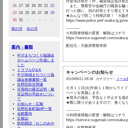
付金等詐欺が７件、融資保証金詐欺
16
17
18
19
20
21
22
また、警察官や金融庁の職員を騙っ
行った隙に、別の封筒とすり替えて
23
24
25
26
27
28
29
★みんなで防ごう特殊詐欺！「大阪
30
31
-
-
-
-
-
https://www.police.pref.osaka.lg.jp/s
------------
前の月
次の月
※利用者情報の変更・解除はコチラ
https://service.sugumail.com/osaka-
配信元：大阪府警察本部
案内・書類
中川まちづくり協議会
ホームページ作成しま
した
トラブルQ＆A
キャンペーンのお知らせ
中川地域まちづくり協
2019/06/11 09:36
カテゴリー：
メール
議会各種書類一覧
生野区防災関連
６月１１日(火)午前１１時からライ
災害時の罹災証明・被
ペーンを実施します。
災証明の手続きについ
★雨天の場合、予告なく中止する場
て
★数に限りがありますので、無くな
お知らせ・広報
生野区各町協HP一覧
------------
会館案内
※利用者情報の変更・解除はコチラ
広報誌
https://service.sugumail.com/osaka-
防犯標語「おこのみや
発信：生野警察署