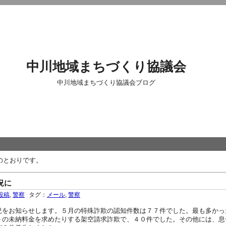
中川地域まちづくり協議会
中川地域まちづくり協議会ブログ
のとおりです。
況に
投稿
,
警察
タグ：
メール
,
警察
をお知らせします。５月の特殊詐欺の認知件数は７７件でした。最も多かっ
トの未納料金を求めたりする架空請求詐欺で、４０件でした。その他には、息