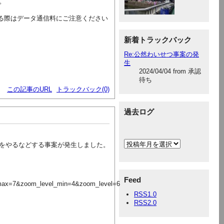
。
る際はデータ通信料にご注意ください
新着トラックバック
Re:公然わいせつ事案の発
生
2024/04/04 from 承認
待ち
この記事のURL
トラックバック(0)
過去ログ
をやるなどする事案が発生しました。
Feed
max=7&zoom_level_min=4&zoom_level=6
RSS1.0
RSS2.0