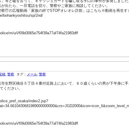
る」等と嘘を言って、キャッシュカードを騙し取る手口の事件が多発しました
葉が出たら、一旦電話を切り、警察やご家族に相談してください。
警察庁の広報動画「家族の絆でSTOPオレオレ詐欺」はこちら※動画を再生す
ife/bohankyoshitsu/sp/2nd/
police/m/u/i/f09d3065e754f39a77af74fa21983dff
投稿
,
警察
タグ：
メール
,
警察
阪市生野区桃谷５丁目４番付近路上において、６０歳くらいの男が下半身に手
してください。
olice_pref_osaka/index2.jsp?
lat=34.6610430681989000000000&crs=JGD2000&icon=icon_6&zoom_level_
police/m/u/i/f09d3065e754f39a77af74fa21983dff