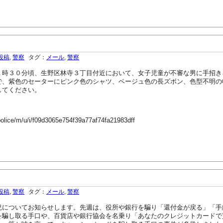
投稿
,
警察
タグ：
メール
,
警察
時３０分頃、生野区林寺３丁目付近において、女子児童が不審な男に手招き
で、紫色のセーターにピンク色のシャツ、ベージュ色の長ズボン、色型不明の
してください。
police/m/u/i/f09d3065e754f39a77af74fa21983dff
投稿
,
警察
タグ：
メール
,
警察
についてお知らせします。先週は、役所や銀行を騙り「還付金が戻る」「手
を騙し取る手口や、百貨店や銀行協会を名乗り「あなたのクレジットカードで