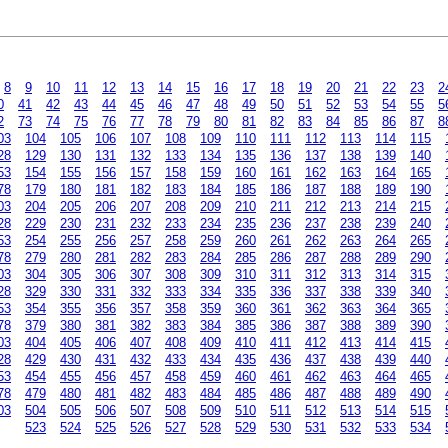
8
9
10
11
12
13
14
15
16
17
18
19
20
21
22
23
2
0
41
42
43
44
45
46
47
48
49
50
51
52
53
54
55
5
2
73
74
75
76
77
78
79
80
81
82
83
84
85
86
87
8
03
104
105
106
107
108
109
110
111
112
113
114
115
28
129
130
131
132
133
134
135
136
137
138
139
140
53
154
155
156
157
158
159
160
161
162
163
164
165
78
179
180
181
182
183
184
185
186
187
188
189
190
03
204
205
206
207
208
209
210
211
212
213
214
215
28
229
230
231
232
233
234
235
236
237
238
239
240
53
254
255
256
257
258
259
260
261
262
263
264
265
78
279
280
281
282
283
284
285
286
287
288
289
290
03
304
305
306
307
308
309
310
311
312
313
314
315
28
329
330
331
332
333
334
335
336
337
338
339
340
53
354
355
356
357
358
359
360
361
362
363
364
365
78
379
380
381
382
383
384
385
386
387
388
389
390
03
404
405
406
407
408
409
410
411
412
413
414
415
28
429
430
431
432
433
434
435
436
437
438
439
440
53
454
455
456
457
458
459
460
461
462
463
464
465
78
479
480
481
482
483
484
485
486
487
488
489
490
03
504
505
506
507
508
509
510
511
512
513
514
515
523
524
525
526
527
528
529
530
531
532
533
534