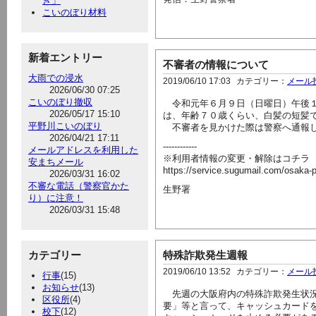
き」
こいのぼり材料
新着エントリー
不審者の情報について
大雨での浸水
2019/06/10 17:03
カテゴリー：
メール
2026/06/30 07:25
こいのぼり撤収
令和元年６月９日（日曜日）午後１
2026/05/17 15:10
は、年齢７０歳くらい、白髪の短髪
平野川こいのぼり
不審者を見かけた際は警察へ通報
2026/04/21 17:11
------------
メールアドレスを利用した
※利用者情報の変更・解除はコチラ
安まちメール
https://service.sugumail.com/osaka-
2026/03/31 16:02
不審な電話（警察官かた
生野署
り）に注意！
2026/03/31 15:48
カテゴリー
特殊詐欺発生週報
2019/06/10 13:52
カテゴリー：
メール
行事
(15)
お知らせ
(13)
先週の大阪府内の特殊詐欺発生状況
区役所
(4)
要」等と言って、キャッシュカード
校下
(12)