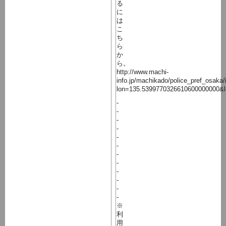
る
に
は
こ
ち
ら
か
ら。
http://www.machi-
info.jp/machikado/police_pref_osaka/
lon=135.5399770326610600000000&
-
-
-
-
-
-
-
-
-
-
-
-
※
利
用