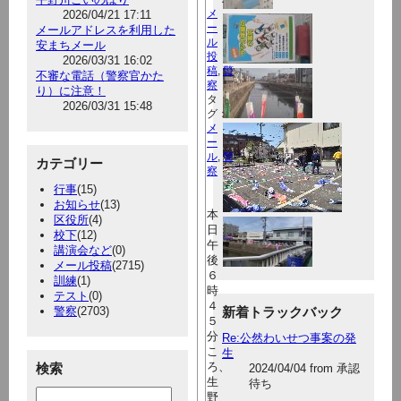
2026/04/21 17:11
メ
ー
メールアドレスを利用した
ル
安まちメール
投
2026/03/31 16:02
稿
,
警
不審な電話（警察官かた
察
り）に注意！
タ
2026/03/31 15:48
グ：
メ
ー
ル
,
警
カテゴリー
察
行事
(15)
お知らせ
(13)
本
区役所
(4)
日
校下
(12)
午
講演会など
(0)
後
メール投稿
(2715)
６
訓練
(1)
時
テスト
(0)
４
警察
(2703)
新着トラックバック
５
分
Re:公然わいせつ事案の発
こ
生
ろ、
検索
2024/04/04 from 承認
生
待ち
野