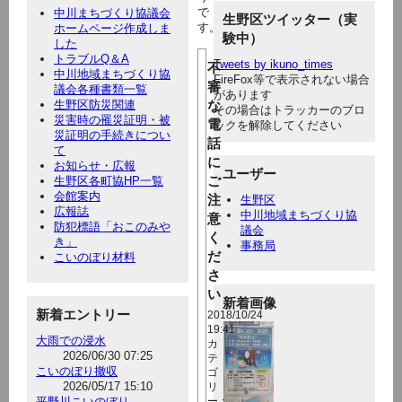
で
中川まちづくり協議会
生野区ツイッター（実
す。
ホームページ作成しま
験中）
した
トラブルQ＆A
Tweets by ikuno_times
不
中川地域まちづくり協
FireFox等で表示されない場合
審
議会各種書類一覧
があります
生野区防災関連
な
その場合はトラッカーのブロ
災害時の罹災証明・被
電
ックを解除してください
災証明の手続きについ
話
て
に
お知らせ・広報
ユーザー
ご
生野区各町協HP一覧
会館案内
注
生野区
広報誌
中川地域まちづくり協
意
防犯標語「おこのみや
議会
く
き」
事務局
だ
こいのぼり材料
さ
い
新着画像
新着エントリー
2018/10/24
19:41
大雨での浸水
カ
2026/06/30 07:25
テ
こいのぼり撤収
ゴ
2026/05/17 15:10
リ
平野川こいのぼり
ー：