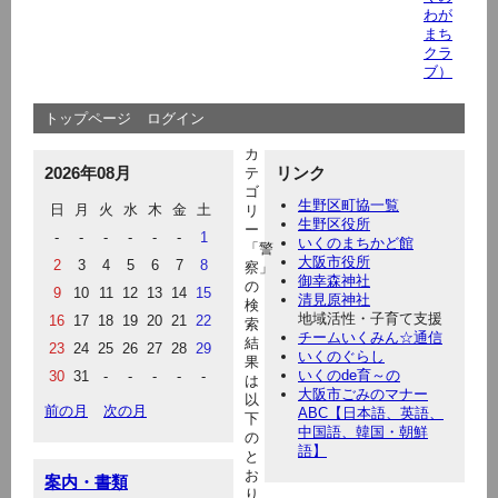
わが
まち
クラ
ブ）
トップページ
ログイン
カ
2026年08月
リンク
テ
ゴ
生野区町協一覧
日
月
火
水
木
金
土
リ
生野区役所
ー
-
-
-
-
-
-
1
いくのまちかど館
「警
大阪市役所
2
3
4
5
6
7
8
察」
御幸森神社
の
9
10
11
12
13
14
15
清見原神社
検
地域活性・子育て支援
16
17
18
19
20
21
22
索
チームいくみん☆通信
結
23
24
25
26
27
28
29
いくのぐらし
果
いくのde育～の
30
31
-
-
-
-
-
は
大阪市ごみのマナー
以
前の月
次の月
ABC【日本語、英語、
下
中国語、韓国・朝鮮
の
語】
と
お
案内・書類
り