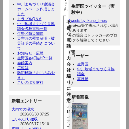
で
中川まちづくり協議会
生野区ツイッター（実
す。
ホームページ作成しま
験中）
した
トラブルQ＆A
Tweets by ikuno_times
不
中川地域まちづくり協
FireFox等で表示されない場合
審
議会各種書類一覧
があります
生野区防災関連
な
その場合はトラッカーのブロ
災害時の罹災証明・被
電
ックを解除してください
災証明の手続きについ
話
て
（電
お知らせ・広報
ユーザー
力
生野区各町協HP一覧
会館案内
会
生野区
広報誌
中川地域まちづくり協
社
防犯標語「おこのみや
議会
騙
き」
事務局
り）
こいのぼり材料
に
注
新着画像
意！
新着エントリー
2025/08/13
大雨での浸水
15:33
2026/06/30 07:25
カ
こいのぼり撤収
テ
2026/05/17 15:10
ゴ
平野川こいのぼり