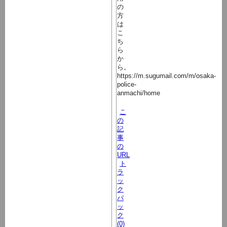
の
方
は
こ
ち
ら
か
ら。
https://m.sugumail.com/m/osaka-
police-
anmachi/home
こ
の
記
事
の
URL
ト
ラ
ッ
ク
バ
ッ
ク
(0)