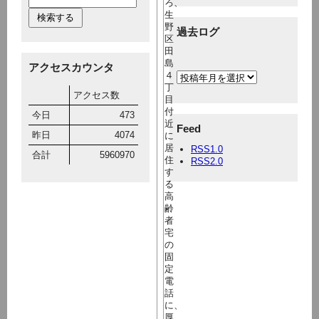
ろ、
生
野
過去ログ
区
田
島
アクセスカウンタ
４
丁
アクセス数
目
付
今日
473
近
Feed
昨日
4074
に
居
RSS1.0
合計
5960970
住
RSS2.0
す
る
高
齢
者
宅
の
固
定
電
話
に、
厚