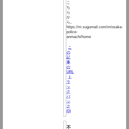
こ
ち
ら
か
ら。
https://m.sugumail.com/m/osaka-
police-
anmachi/home
こ
の
記
事
の
URL
ト
ラ
ッ
ク
バ
ッ
ク
(0)
不