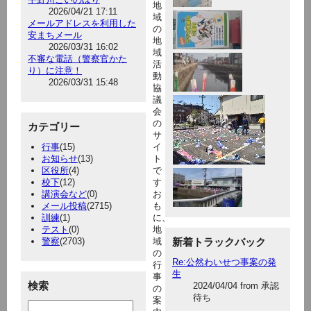
地
2026/04/21 17:11
域
メールアドレスを利用した
の
安まちメール
地
2026/03/31 16:02
域
不審な電話（警察官かた
活
り）に注意！
動
2026/03/31 15:48
協
議
会
の
カテゴリー
サ
行事
(15)
イ
お知らせ
(13)
ト
区役所
(4)
で
校下
(12)
す
講演会など
(0)
お
メール投稿
(2715)
も
訓練
(1)
に、
テスト
(0)
地
警察
(2703)
域
新着トラックバック
の
Re:公然わいせつ事案の発
行
生
事
検索
2024/04/04 from 承認
の
待ち
案