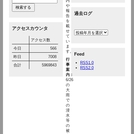
内
や
報
過去ログ
告
を
載
アクセスカウンタ
せ
て
アクセス数
い
ま
今日
566
す。
Feed
昨日
7008
行
RSS1.0
事
合計
5969843
RSS2.0
案
内：
6/26
の
大
雨
で
の
浸
水
等
の
被