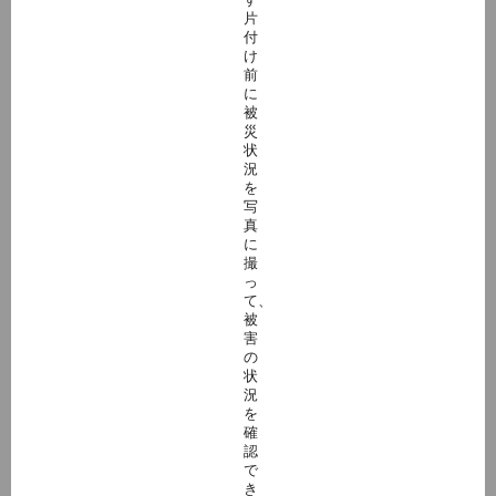
片
付
け
前
に
被
災
状
況
を
写
真
に
撮
っ
て、
被
害
の
状
況
を
確
認
で
き