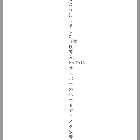
よ
う
に
し
ま
し
た
（試
験
導
入）
R5.11/14
サ
ー
バ
ー
の
ハ
ー
ド
デ
ィ
ス
ク
故
障