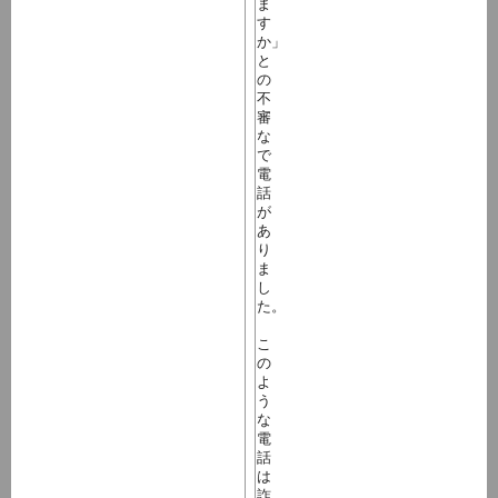
ま
す
か」
と
の
不
審
な
で
電
話
が
あ
り
ま
し
た。
こ
の
よ
う
な
電
話
は
詐