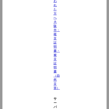
わ
れ
た
方
へ
大
阪
市：
罹
災
証
明
書・
被
災
証
明
書
（自
然
災
害）
サ
ー
バ