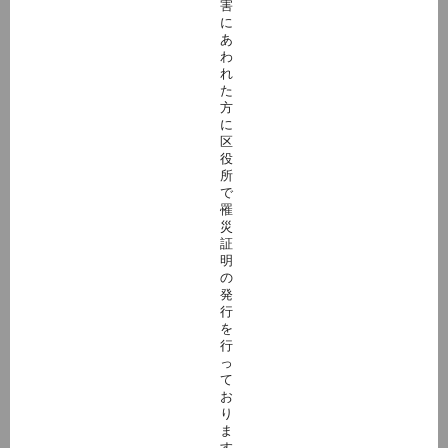
害
に
あ
わ
れ
た
方
に
区
役
所
で
罹
災
証
明
の
発
行
を
行
っ
て
お
り
ま
す