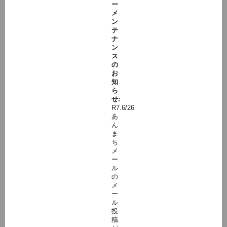
ー
メ
ン
テ
ナ
ン
ス
の
お
知
ら
せ:
R7.6/26
あ
ん
ま
ち
メ
ー
ル
の
メ
ー
ル
投
稿