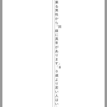
乗
る
男
性
か
ら
「回
線
に
異
常
が
あ
り
ま
す」
「８
０
歳
よ
り
若
い
人
は
い