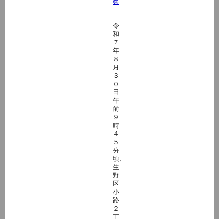
察
令
和
７
年
８
月
３
０
日
午
前
９
時
４
５
分
頃、
生
野
区
小
路
２
丁