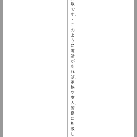
欺
で
す。
・
こ
の
よ
う
に
電
話
が
あ
れ
ば、
家
族
や
友
人、
警
察
に
相
談
し