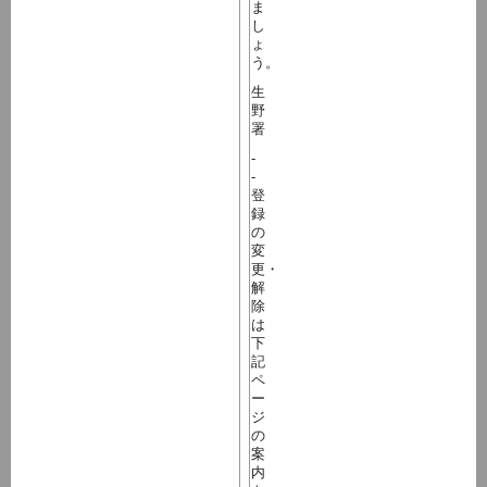
ま
し
ょ
う。
生
野
署
-
-
登
録
の
変
更・
解
除
は
下
記
ペ
ー
ジ
の
案
内