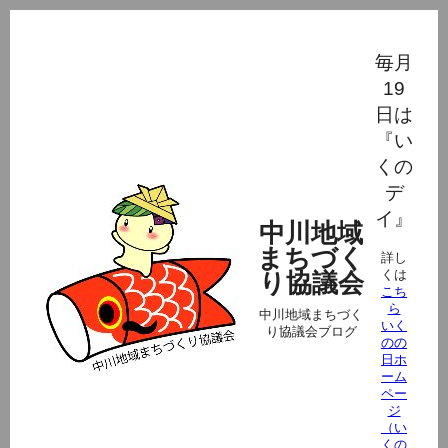
毎月
19
日は
『い
くの
デ
イ』
中川地域
まちづく
詳し
くは
り協議会
こち
ら
中川地域まちづく
いく
り協議会ブログ
のの
日ホ
ーム
ペー
ジ
（い
くの