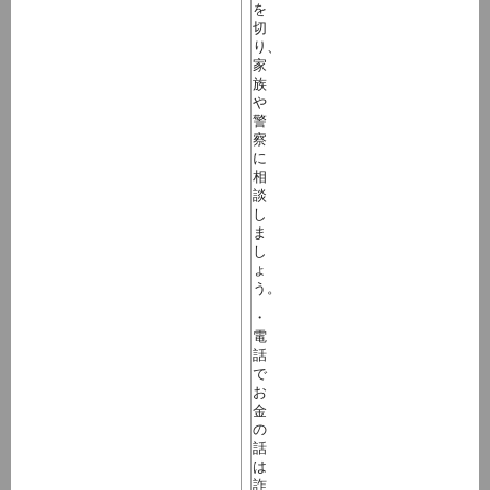
を
切
り、
家
族
や
警
察
に
相
談
し
ま
し
ょ
う。
・
電
話
で
お
金
の
話
は
詐