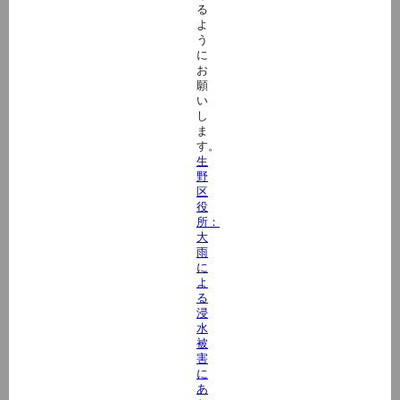
る
よ
う
に
お
願
い
し
ま
す。
生
野
区
役
所：
大
雨
に
よ
る
浸
水
被
害
に
あ