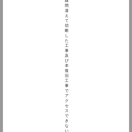
線
間
違
え
て
切
断
し
た
工
事
及
び
本
復
旧
工
事
で
ア
ク
セ
ス
で
き
な
い