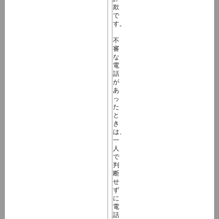
欺
で
す。
不
審
な
電
話
が
あ
っ
た
と
き
は、
一
人
で
判
断
せ
ず
に
電
話