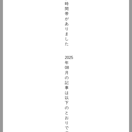
時
間
帯
が
あ
り
ま
し
た
2025
年
08
月
の
記
事
は
以
下
の
と
お
り
で