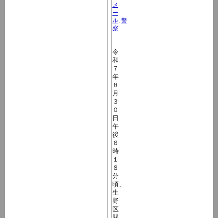
メ
ー
ル
,
警
察
令
和
７
年
８
月
３
０
日
午
後
６
時
１
８
分
頃、
生
野
区
巽