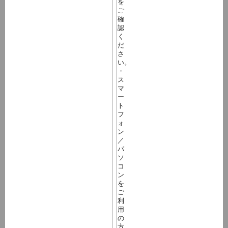
を
ご
確
認
く
だ
さ
い。
・
ス
マ
ー
ト
フ
ォ
ン
／
パ
ソ
コ
ン
を
ご
利
用
の
方