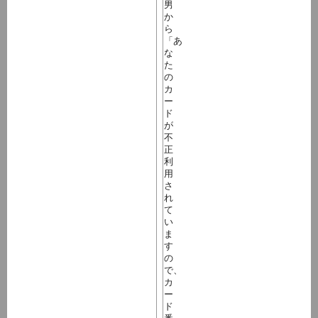
男
か
ら
「あ
な
た
の
カ
ー
ド
が
不
正
利
用
さ
れ
て
い
ま
す
の
で、
カ
ー
ド