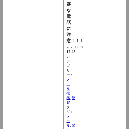
審
な
電
話
に
注
意！！！
2025/08/30
17:45
カ
テ
ゴ
リ
ー：
メ
ー
ル
投
稿
,
警
察
タ
グ：
メ
ー
ル
,
警