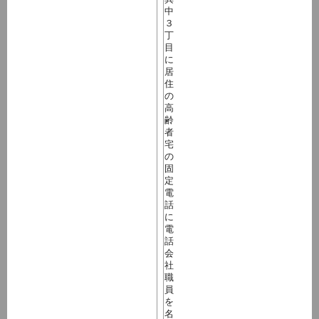
中
３
丁
目
に
居
住
の
高
齢
者
宅
の
固
定
電
話
に
電
話
会
社
職
員
を
名