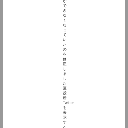
が
で
き
な
く
な
っ
て
い
た
の
を
修
正
し
ま
し
た
区
役
所
Twitter
を
表
示
す
る