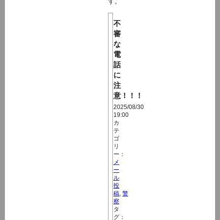
す。
不
審
な
電
話
に
注
意！！！
2025/08/30
19:00
カ
テ
ゴ
リ
ー：
メ
ー
ル
投
稿
,
警
察
タ
グ：