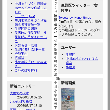
づ
中川まちづくり協議会
生野区ツイッター（実
く
ホームページ作成しま
験中）
り
した
協
トラブルQ＆A
Tweets by ikuno_times
議
中川地域まちづくり協
FireFox等で表示されない場合
会
議会各種書類一覧
があります
の
生野区防災関連
その場合はトラッカーのブロ
ペ
災害時の罹災証明・被
ックを解除してください
ー
災証明の手続きについ
ジ
て
大
お知らせ・広報
ユーザー
阪
生野区各町協HP一覧
市
会館案内
生野区
生
広報誌
中川地域まちづくり協
野
防犯標語「おこのみや
議会
区
き」
事務局
大
こいのぼり材料
池
（旧
中
新着画像
新着エントリー
川）
小
大雨での浸水
学
2026/06/30 07:25
校
こいのぼり撤収
校
2026/05/17 15:10
下
平野川こいのぼり