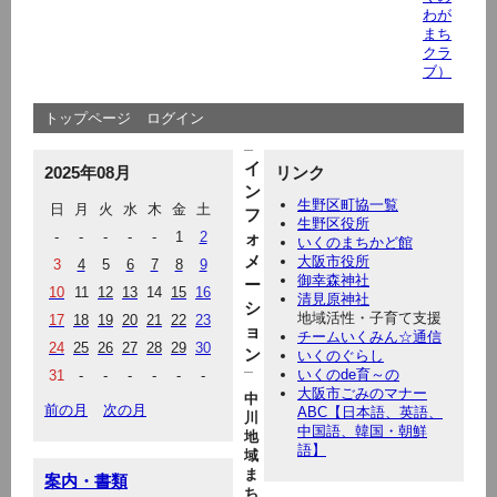
わが
まち
クラ
ブ）
トップページ
ログイン
イ
2025年08月
リンク
ン
生野区町協一覧
日
月
火
水
木
金
土
フ
生野区役所
-
-
-
-
-
1
2
ォ
いくのまちかど館
メ
大阪市役所
3
4
5
6
7
8
9
御幸森神社
ー
10
11
12
13
14
15
16
清見原神社
シ
地域活性・子育て支援
17
18
19
20
21
22
23
ョ
チームいくみん☆通信
24
25
26
27
28
29
30
ン
いくのぐらし
いくのde育～の
31
-
-
-
-
-
-
大阪市ごみのマナー
中
前の月
次の月
ABC【日本語、英語、
川
中国語、韓国・朝鮮
地
語】
域
ま
案内・書類
ち