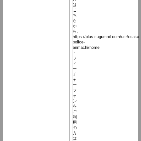
は
こ
ち
ら
か
ら。
https://plus.sugumail.com/usr/osaka-
police-
anmachi/home
・
フ
ィ
ー
チ
ャ
ー
フ
ォ
ン
を
ご
利
用
の
方
は