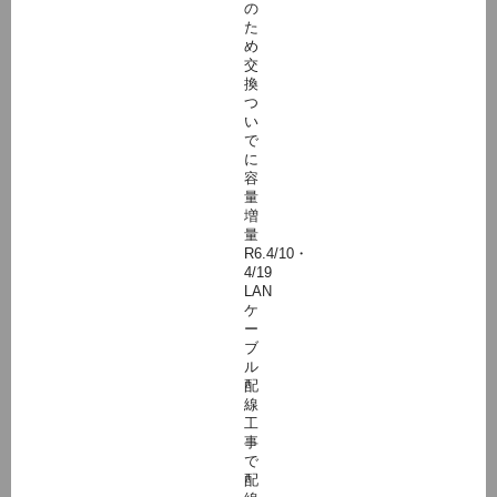
の
た
め
交
換
つ
い
で
に
容
量
増
量
R6.4/10・
4/19
LAN
ケ
ー
ブ
ル
配
線
工
事
で
配