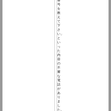
番
号
を
教
え
て
下
さ
い」
と
い
っ
た
内
容
の
不
審
な
電
話
が
あ
り
ま
し
た。