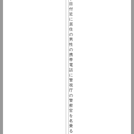
目
付
近
に
居
住
の
男
性
の
携
帯
電
話
に
警
視
庁
の
警
察
官
を
名
乗
る