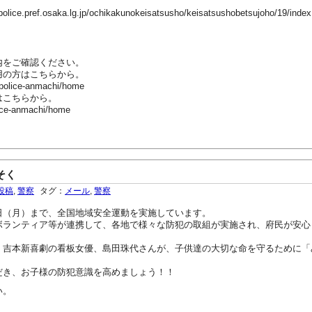
ef.osaka.lg.jp/ochikakunokeisatsusho/keisatsushobetsujoho/19/index
内をご確認ください。
用の方はこちらから。
-police-anmachi/home
はこちらから。
ice-anmachi/home
そく
投稿
,
警察
タグ：
メール
,
警察
日（月）まで、全国地域安全運動を実施しています。
ボランティア等が連携して、各地で様々な防犯の取組が実施され、府民が安心
、吉本新喜劇の看板女優、島田珠代さんが、子供達の大切な命を守るために「
だき、お子様の防犯意識を高めましょう！！
い。