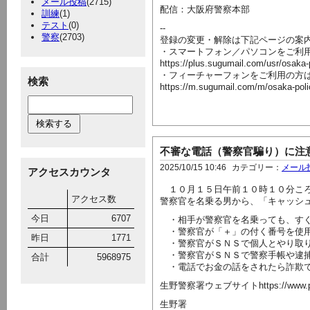
メール投稿
(2715)
配信：大阪府警察本部
訓練
(1)
テスト
(0)
--
警察
(2703)
登録の変更・解除は下記ページの案
・スマートフォン／パソコンをご利
https://plus.sugumail.com/usr/osaka
・フィーチャーフォンをご利用の方
検索
https://m.sugumail.com/m/osaka-pol
不審な電話（警察官騙り）に注
2025/10/15 10:46
カテゴリー：
メール
アクセスカウンタ
１０月１５日午前１０時１０分ころ
アクセス数
警察官を名乗る男から、「キャッシ
今日
6707
・相手が警察官を名乗っても、すぐ
・警察官が「＋」の付く番号を使用
昨日
1771
・警察官がＳＮＳで個人とやり取り
・警察官がＳＮＳで警察手帳や逮捕
合計
5968975
・電話でお金の話をされたら詐欺
生野警察署ウェブサイトhttps://www.police.pr
生野署