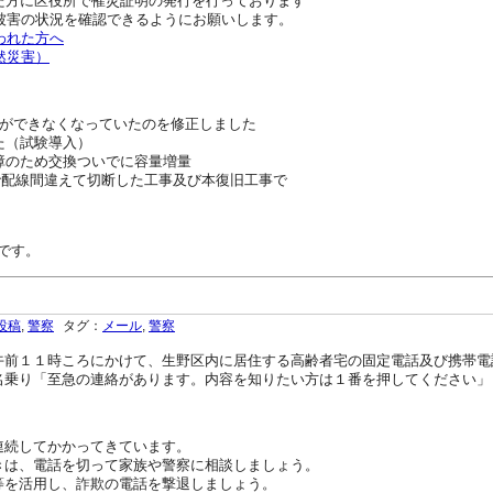
れた方に区役所で罹災証明の発行を行っております
被害の状況を確認できるようにお願いします。
われた方へ
然災害）
ができなくなっていたのを修正しました
した（試験導入）
ク故障のため交換ついでに容量増量
配線工事で配線間違えて切断した工事及び本復旧工事で
りです。
投稿
,
警察
タグ：
メール
,
警察
前１１時ころにかけて、生野区内に居住する高齢者宅の固定電話及び携帯電
名乗り「至急の連絡があります。内容を知りたい方は１番を押してください」
続してかかってきています。
は、電話を切って家族や警察に相談しましょう。
を活用し、詐欺の電話を撃退しましょう。