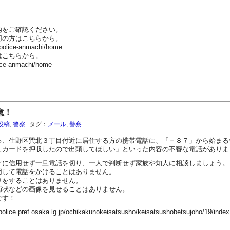
内をご確認ください。
用の方はこちらから。
-police-anmachi/home
はこちらから。
ice-anmachi/home
意！
投稿
,
警察
タグ：
メール
,
警察
、生野区巽北３丁目付近に居住する方の携帯電話に、「＋８７」から始まる
ュカードを押収したので出頭してほしい」といった内容の不審な電話がありま
に信用せず一旦電話を切り、一人で判断せず家族や知人に相談しましょう。
して電話をかけることはありません。
をすることはありません。
状などの画像を見せることはありません。
です！
ef.osaka.lg.jp/ochikakunokeisatsusho/keisatsushobetsujoho/19/index