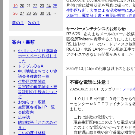
6/26の大雨での浸水等の被害にあわ
片付け前に被災状況を写真に撮って、
19
20
21
22
23
24
25
生野区役所：大雨による浸水被害にあ
26
27
28
29
30
31
-
大阪市：罹災証明書・被災証明書（自
前の月
次の月
サーバーメンテナンスのお知らせ:
R7.6/26
あんまちメールのメール投稿
区役所Twitterを表示するようにしま
案内・書類
R5.11/14サーバーのハードディス
R6.4/10・4/19 LANケーブル
中川まちづくり協議会
アクセスできない時間帯がありました
ホームページ作成しま
した
トラブルQ＆A
2025年10月15日の記事は以下のとお
中川地域まちづくり協
議会各種書類一覧
生野区防災関連
不審な電話に注意！
災害時の罹災証明・被
2025/10/15 13:01
カテゴリー：
メール
災証明の手続きについ
て
１０月１５日午前１０時ころから午
お知らせ・広報
ーセンターやＮＴＴファイナンスを
生野区各町協HP一覧
ました。
会館案内
これは詐欺の電話です。
広報誌
現在生野区内にこのような電話が連
防犯標語「おこのみや
このような電話がかかってきたとき
き」
自動通話録音機や留守番電話機能等
こいのぼり材料