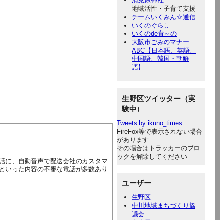
清見原神社
地域活性・子育て支援
チームいくみん☆通信
いくのぐらし
いくのde育～の
大阪市ごみのマナー
ABC【日本語、英語、
中国語、韓国・朝鮮
語】
生野区ツイッター（実
験中）
Tweets by ikuno_times
FireFox等で表示されない場合
があります
その場合はトラッカーのブロ
ックを解除してください
話に、自動音声で配送会社のカスタマ
といった内容の不審な電話が多数あり
ユーザー
生野区
中川地域まちづくり協
議会