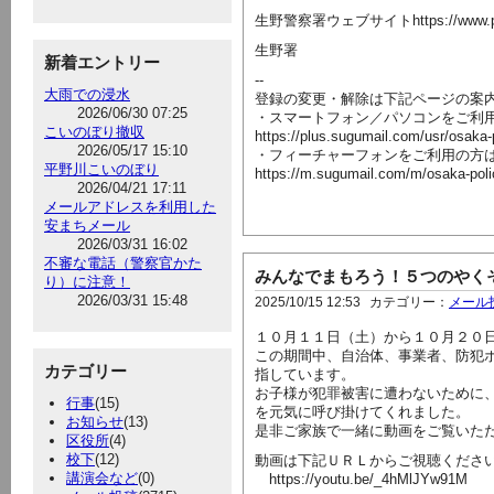
生野警察署ウェブサイトhttps://www.police.pr
生野署
新着エントリー
--
大雨での浸水
登録の変更・解除は下記ページの案
2026/06/30 07:25
・スマートフォン／パソコンをご利
こいのぼり撤収
https://plus.sugumail.com/usr/osaka
2026/05/17 15:10
・フィーチャーフォンをご利用の方
平野川こいのぼり
https://m.sugumail.com/m/osaka-pol
2026/04/21 17:11
メールアドレスを利用した
安まちメール
2026/03/31 16:02
不審な電話（警察官かた
みんなでまもろう！５つのやく
り）に注意！
2026/03/31 15:48
2025/10/15 12:53
カテゴリー：
メール
１０月１１日（土）から１０月２０
この期間中、自治体、事業者、防犯
カテゴリー
指しています。
お子様が犯罪被害に遭わないために
行事
(15)
を元気に呼び掛けてくれました。
お知らせ
(13)
是非ご家族で一緒に動画をご覧いた
区役所
(4)
校下
(12)
動画は下記ＵＲＬからご視聴くださ
講演会など
(0)
https://youtu.be/_4hMlJYw91M