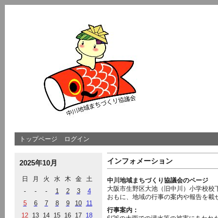
トップページ
ログイン
インフォメーション
2025年10月
日
月
火
水
木
金
土
中川地域まちづくり協議会のページ
大阪市生野区大池（旧中川）小学校校
-
-
-
1
2
3
4
おもに、地域の行事の案内や報告を載
5
6
7
8
9
10
11
行事案内：
12
13
14
15
16
17
18