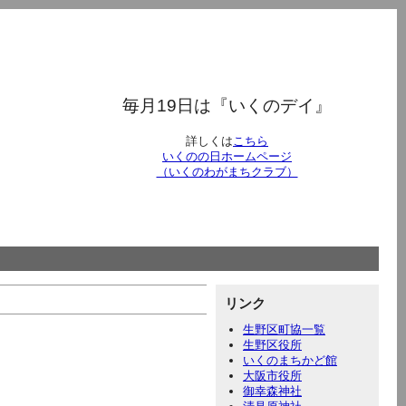
毎月19日は『いくのデイ』
詳しくは
こちら
いくのの日ホームページ
（いくのわがまちクラブ）
リンク
生野区町協一覧
生野区役所
いくのまちかど館
大阪市役所
御幸森神社