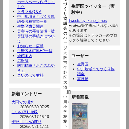
ホームページ作成しま
づ
生野区ツイッター（実
した
く
トラブルQ＆A
験中）
り
中川地域まちづくり協
協
Tweets by ikuno_times
議会各種書類一覧
議
FireFox等で表示されない場合
生野区防災関連
会
があります
災害時の罹災証明・被
の
その場合はトラッカーのブロ
災証明の手続きについ
ペ
ックを解除してください
て
ー
お知らせ・広報
ジ
生野区各町協HP一覧
大
ユーザー
会館案内
阪
広報誌
市
生野区
防犯標語「おこのみや
生
中川地域まちづくり協
き」
野
議会
こいのぼり材料
区
事務局
大
池
（旧
新着エントリー
中
新着画像
川）
大雨での浸水
小
2026/06/30 07:25
学
こいのぼり撤収
校
2026/05/17 15:10
校
平野川こいのぼり
下
2026/04/21 17:11