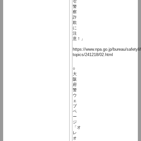
セ
警
察
詐
欺
に
注
意！」
https://www.npa.go.jp/bureau/safetyl
topics/241218/02.html
○
大
阪
府
警
ウ
ェ
ブ
ペ
ー
ジ
「オ
レ
オ