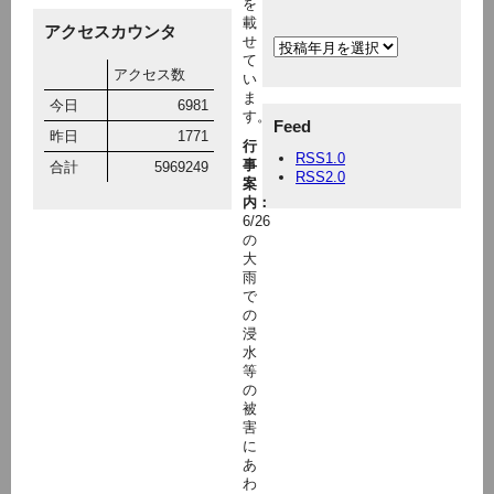
を
載
アクセスカウンタ
せ
て
アクセス数
い
ま
今日
6981
す。
Feed
昨日
1771
行
RSS1.0
事
合計
5969249
RSS2.0
案
内：
6/26
の
大
雨
で
の
浸
水
等
の
被
害
に
あ
わ