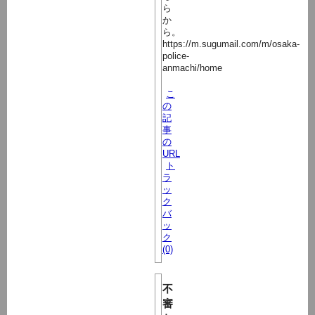
ら
か
ら。
https://m.sugumail.com/m/osaka-
police-
anmachi/home
こ
の
記
事
の
URL
ト
ラ
ッ
ク
バ
ッ
ク
(0)
不
審