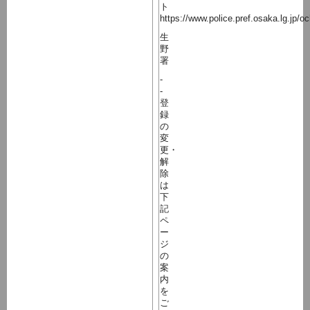
ト
https://www.police.pref.osaka.lg.jp/
生
野
署
-
-
登
録
の
変
更・
解
除
は
下
記
ペ
ー
ジ
の
案
内
を
ご