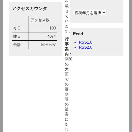
を
載
アクセスカウンタ
せ
て
アクセス数
い
ま
今日
100
す。
Feed
昨日
4074
行
RSS1.0
事
合計
5960597
RSS2.0
案
内：
6/26
の
大
雨
で
の
浸
水
等
の
被
害
に
あ
わ