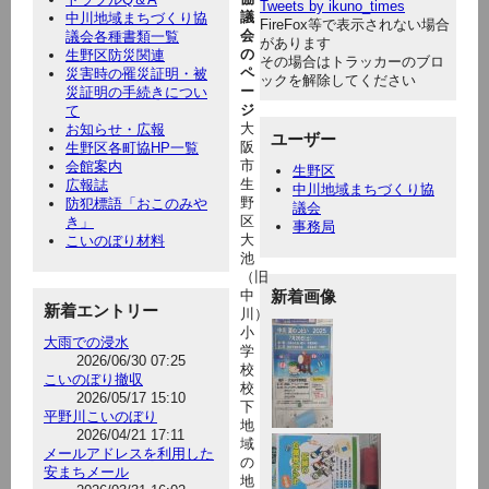
Tweets by ikuno_times
議
中川地域まちづくり協
FireFox等で表示されない場合
会
議会各種書類一覧
があります
の
生野区防災関連
その場合はトラッカーのブロ
ペ
災害時の罹災証明・被
ックを解除してください
ー
災証明の手続きについ
ジ
て
大
お知らせ・広報
ユーザー
阪
生野区各町協HP一覧
市
会館案内
生野区
生
広報誌
中川地域まちづくり協
野
防犯標語「おこのみや
議会
区
き」
事務局
大
こいのぼり材料
池
（旧
中
新着画像
新着エントリー
川）
小
大雨での浸水
学
2026/06/30 07:25
校
こいのぼり撤収
校
2026/05/17 15:10
下
平野川こいのぼり
地
2026/04/21 17:11
域
メールアドレスを利用した
の
安まちメール
地