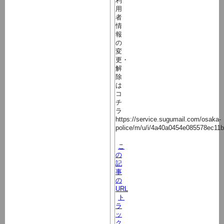
利
用
者
情
報
の
変
更・
解
除
は
コ
チ
ラ
https://service.sugumail.com/osaka-
police/m/u/i/4a40a0454e085578ec11
こ
の
記
事
の
URL
ト
ラ
ッ
ク