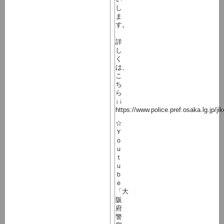
し
ま
す。
詳
し
く
は、
こ
ち
ら
↓↓
https://www.police.pref.osaka.lg.jp/j
☆
Ｙ
ｏ
ｕ
ｔ
ｕ
ｂ
ｅ
「大
阪
府
警