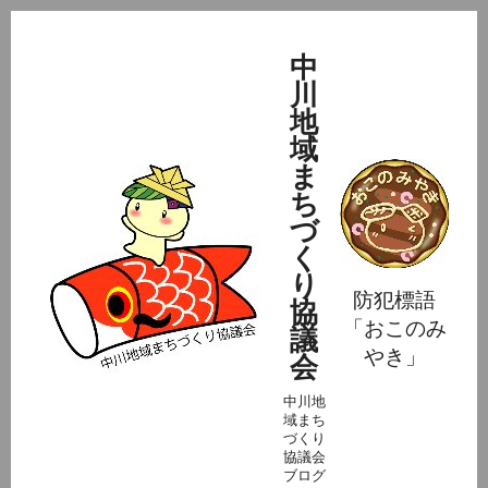
中
川
地
域
ま
ち
づ
く
り
防犯標語
協
「おこのみ
議
やき」
会
中川地
域まち
づくり
協議会
ブログ