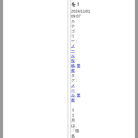
を！
2024/11/01
09:07
カ
テ
ゴ
リ
ー：
メ
ー
ル
投
稿
,
警
察
タ
グ：
メ
ー
ル
,
警
察
１
１
月
は、
「指
名