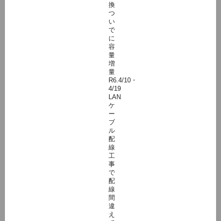
換
つ
い
で
に
容
量
増
量
R6.4/10・
4/19
LAN
ケ
ー
ブ
ル
配
線
工
事
で
配
線
間
違
え