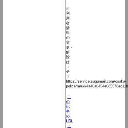
-
※
利
用
者
情
報
の
変
更・
解
除
は
コ
チ
ラ
https://service.sugumail.com/osaka-
police/m/u/i/4a40a0454e085578ec11
こ
の
記
事
の
URL
ト