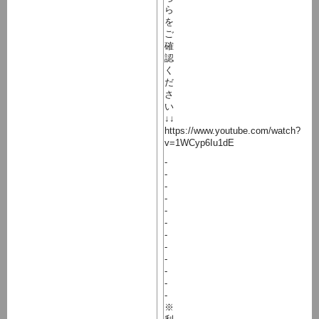
ら
を
ご
確
認
く
だ
さ
い
↓↓
https://www.youtube.com/watch?
v=1WCyp6Iu1dE
-
-
-
-
-
-
-
-
-
-
-
-
※