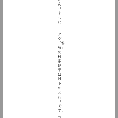
あ
り
ま
し
た
タ
グ
「警
察」
の
検
索
結
果
は
以
下
の
と
お
り
で
す。