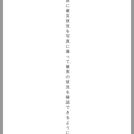
前
に
被
災
状
況
を
写
真
に
撮
っ
て、
被
害
の
状
況
を
確
認
で
き
る
よ
う
に