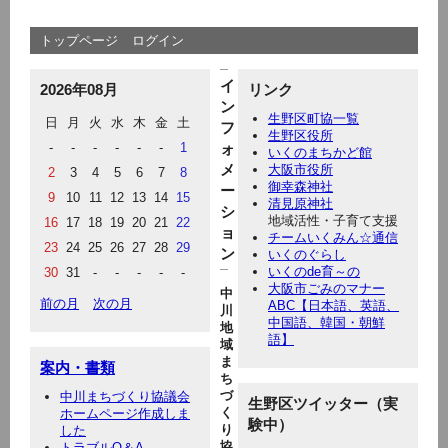
トップページ
ログイン
イ
2026年08月
リンク
ン
生野区町協一覧
日
月
火
水
木
金
土
フ
生野区役所
-
-
-
-
-
-
1
ォ
いくのまちかど館
メ
大阪市役所
2
3
4
5
6
7
8
御幸森神社
ー
9
10
11
12
13
14
15
清見原神社
シ
地域活性・子育て支援
16
17
18
19
20
21
22
ョ
チームいくみん☆通信
23
24
25
26
27
28
29
ン
いくのぐらし
いくのde育～の
30
31
-
-
-
-
-
大阪市ごみのマナー
中
前の月
次の月
ABC【日本語、英語、
川
中国語、韓国・朝鮮
地
語】
域
ま
案内・書類
ち
づ
中川まちづくり協議会
生野区ツイッター（実
く
ホームページ作成しま
験中）
り
した
協
トラブルQ＆A