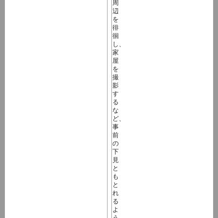
周
辺
を
徘
徊
し、
家
屋
を
撮
影
す
る
な
ど、
事
前
の
下
見
と
も
と
れ
る
よ
う