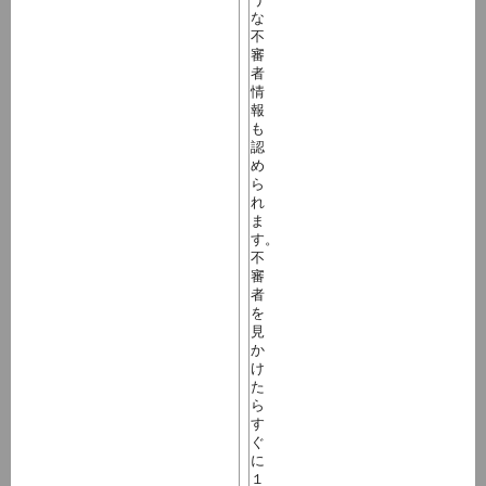
な
不
審
者
情
報
も
認
め
ら
れ
ま
す。
不
審
者
を
見
か
け
た
ら
す
ぐ
に
１