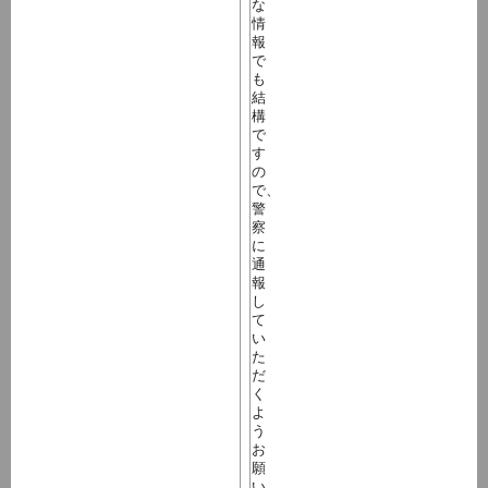
な
情
報
で
も
結
構
で
す
の
で、
警
察
に
通
報
し
て
い
た
だ
く
よ
う
お
願
い