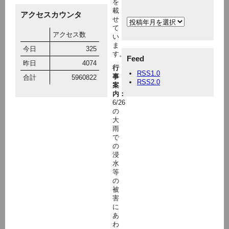
を
載
アクセスカウンタ
せ
て
アクセス数
い
ま
今日
325
す。
Feed
昨日
4074
行
RSS1.0
事
合計
5960822
RSS2.0
案
内：
6/26
の
大
雨
で
の
浸
水
等
の
被
害
に
あ
わ