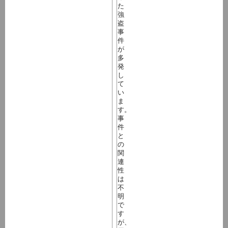
た
強
盗
事
件
が
多
発
し
て
い
ま
す。
事
件
と
の
関
連
性
は
不
明
で
す
が、