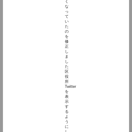
く
な
っ
て
い
た
の
を
修
正
し
ま
し
た
区
役
所
Twitter
を
表
示
す
る
よ
う
に
し