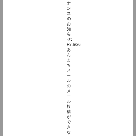
ナ
ン
ス
の
お
知
ら
せ:
R7.6/26
あ
ん
ま
ち
メ
ー
ル
の
メ
ー
ル
投
稿
が
で
き
な