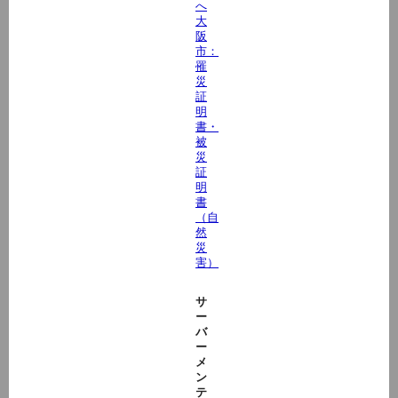
へ
大
阪
市：
罹
災
証
明
書・
被
災
証
明
書
（自
然
災
害）
サ
ー
バ
ー
メ
ン
テ