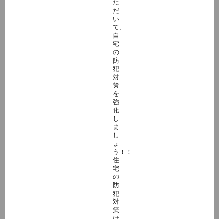
た
だ
い
て、
自
宅
の
防
犯
対
策
を
強
化
し
ま
し
ょ
う！！
住
宅
の
防
犯
対
策
は