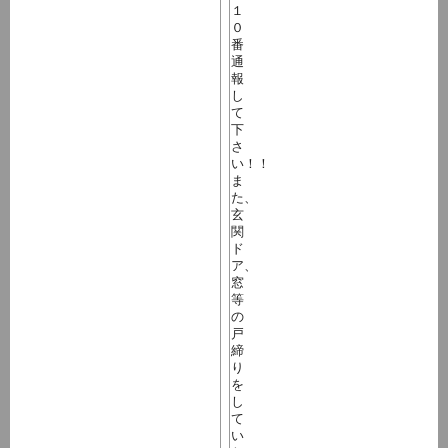
１
０
番
通
報
し
て
下
さ
い！！
ま
た、
玄
関
ド
ア、
窓
等
の
戸
締
り
を
し
て
い