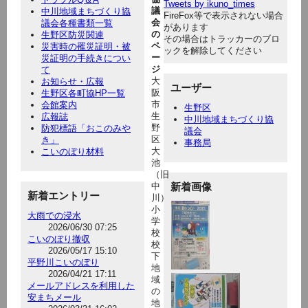
Tweets by ikuno_times
議
中川地域まちづくり協
FireFox等で表示されない場合
会
議会各種書類一覧
があります
の
生野区防災関連
その場合はトラッカーのブロ
ペ
災害時の罹災証明・被
ックを解除してください
ー
災証明の手続きについ
ジ
て
大
お知らせ・広報
ユーザー
阪
生野区各町協HP一覧
市
会館案内
生野区
生
広報誌
中川地域まちづくり協
野
防犯標語「おこのみや
議会
区
き」
事務局
大
こいのぼり材料
池
（旧
中
新着画像
新着エントリー
川）
小
大雨での浸水
学
2026/06/30 07:25
校
こいのぼり撤収
校
2026/05/17 15:10
下
平野川こいのぼり
地
2026/04/21 17:11
域
メールアドレスを利用した
の
安まちメール
地