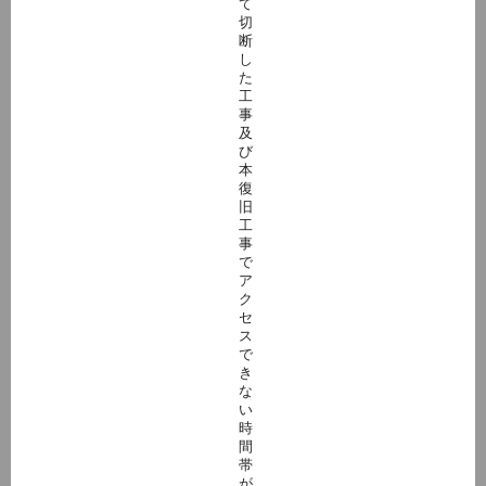
て
切
断
し
た
工
事
及
び
本
復
旧
工
事
で
ア
ク
セ
ス
で
き
な
い
時
間
帯
が