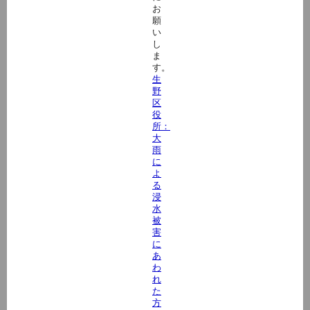
お
願
い
し
ま
す。
生
野
区
役
所：
大
雨
に
よ
る
浸
水
被
害
に
あ
わ
れ
た
方