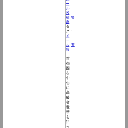
ー
ル
投
稿
,
警
察
タ
グ：
メ
ー
ル
,
警
察
首
都
圏
を
中
心
に
高
齢
者
世
帯
を
狙
っ