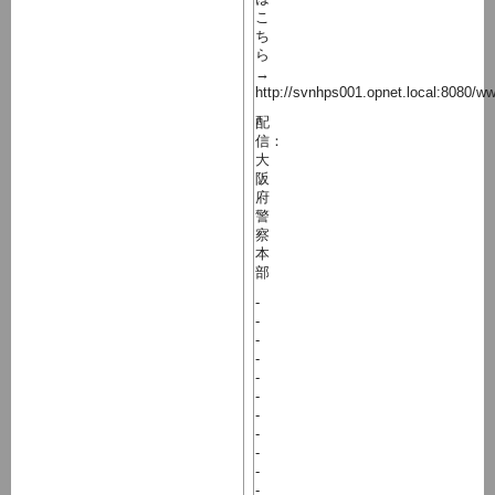
こ
ち
ら
→
http://svnhps001.opnet.local:8080/ww
配
信：
大
阪
府
警
察
本
部
-
-
-
-
-
-
-
-
-
-
-