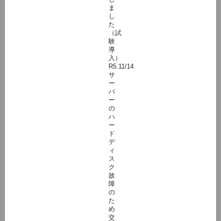
ま
し
た
（試
験
導
入）
R5.11/14
サ
ー
バ
ー
の
ハ
ー
ド
デ
ィ
ス
ク
故
障
の
た
め
交