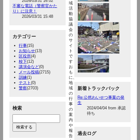
2026/03/31 16:02
域
不審な電話（警察官かた
活
り）に注意！
動
2026/03/31 15:48
協
議
会
の
カテゴリー
サ
行事
(15)
イ
お知らせ
(13)
ト
区役所
(4)
で
校下
(12)
す
講演会など
(0)
お
メール投稿
(2715)
も
訓練
(1)
に、
テスト
(0)
地
警察
(2703)
域
新着トラックバック
の
Re:公然わいせつ事案の発
行
生
事
検索
2024/04/04 from 承認
の
待ち
案
内
や
報
過去ログ
告