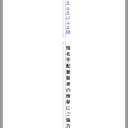
ラ
ッ
ク
バ
ッ
ク
(0)
指
名
手
配
被
疑
者
の
検
挙
に
ご
協
力