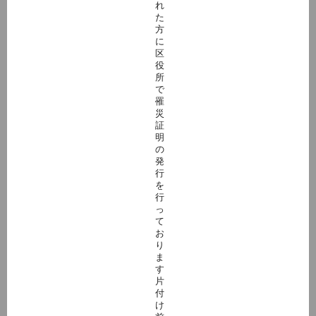
れ
た
方
に
区
役
所
で
罹
災
証
明
の
発
行
を
行
っ
て
お
り
ま
す
片
付
け