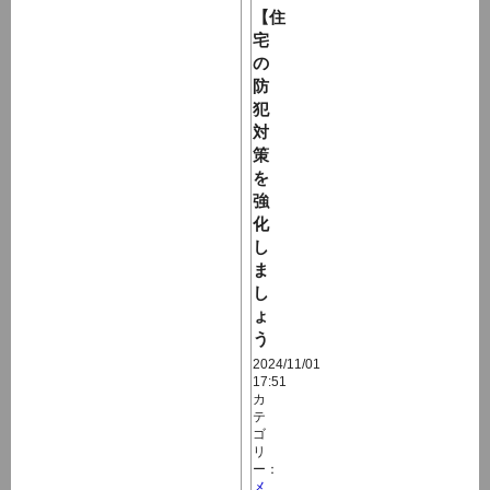
【住
宅
の
防
犯
対
策
を
強
化
し
ま
し
ょ
う
2024/11/01
17:51
カ
テ
ゴ
リ
ー：
メ