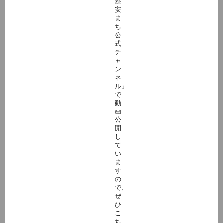
察
安
ま
ち
公
式
チ
ャ
ン
ネ
ル」
で
動
画
公
開
し
て
い
ま
す
の
で、
ぜ
ひ
こ
ち