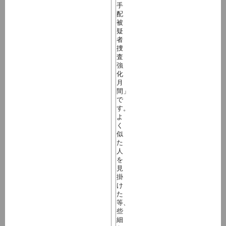
手
配
被
疑
者
捜
査
強
化
月
間」
で
す。
よ
く
似
た
人
を
見
掛
け
た
等、
些
細