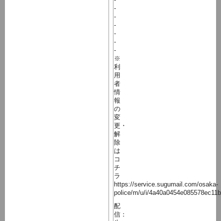
-
-
-
-
-
-
※
利
用
者
情
報
の
変
更・
解
除
は
コ
チ
ラ
https://service.sugumail.com/osaka-
police/m/u/i/4a40a0454e085578ec11
配
信：