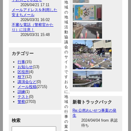
地
2026/04/21 17:11
域
メールアドレスを利用した
の
安まちメール
地
2026/03/31 16:02
域
不審な電話（警察官かた
活
り）に注意！
動
2026/03/31 15:48
協
議
会
の
カテゴリー
サ
行事
(15)
イ
お知らせ
(13)
ト
区役所
(4)
で
校下
(12)
す
講演会など
(0)
お
メール投稿
(2715)
も
訓練
(1)
に、
テスト
(0)
地
警察
(2703)
域
新着トラックバック
の
Re:公然わいせつ事案の発
行
生
事
検索
2024/04/04 from 承認
の
待ち
案