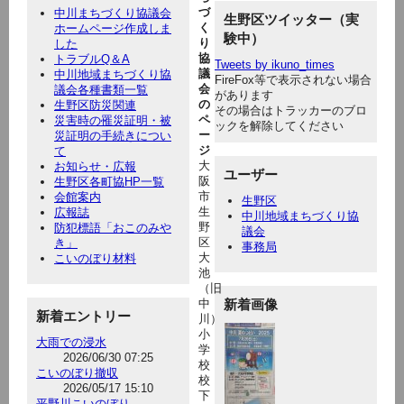
づ
中川まちづくり協議会
生野区ツイッター（実
く
ホームページ作成しま
験中）
り
した
協
トラブルQ＆A
Tweets by ikuno_times
議
中川地域まちづくり協
FireFox等で表示されない場合
会
議会各種書類一覧
があります
の
生野区防災関連
その場合はトラッカーのブロ
ペ
災害時の罹災証明・被
ックを解除してください
ー
災証明の手続きについ
ジ
て
大
お知らせ・広報
ユーザー
阪
生野区各町協HP一覧
市
会館案内
生野区
生
広報誌
中川地域まちづくり協
野
防犯標語「おこのみや
議会
区
き」
事務局
大
こいのぼり材料
池
（旧
中
新着画像
新着エントリー
川）
小
大雨での浸水
学
2026/06/30 07:25
校
こいのぼり撤収
校
2026/05/17 15:10
下
平野川こいのぼり