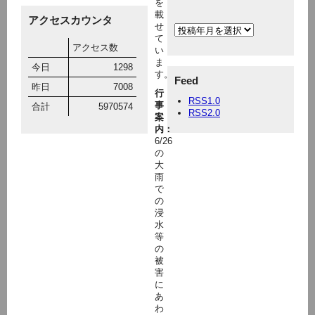
を
載
アクセスカウンタ
せ
て
アクセス数
い
ま
今日
1298
す。
Feed
昨日
7008
行
RSS1.0
事
合計
5970574
RSS2.0
案
内：
6/26
の
大
雨
で
の
浸
水
等
の
被
害
に
あ
わ