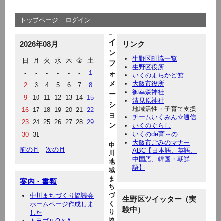
トップページ
ログイン
イ
2026年08月
リンク
ン
生野区町協一覧
日
月
火
水
木
金
土
フ
生野区役所
-
-
-
-
-
-
1
ォ
いくのまちかど館
メ
大阪市役所
2
3
4
5
6
7
8
御幸森神社
ー
9
10
11
12
13
14
15
清見原神社
シ
地域活性・子育て支援
16
17
18
19
20
21
22
ョ
チームいくみん☆通信
23
24
25
26
27
28
29
ン
いくのぐらし
いくのde育～の
30
31
-
-
-
-
-
大阪市ごみのマナー
中
前の月
次の月
ABC【日本語、英語、
川
中国語、韓国・朝鮮
地
語】
域
ま
案内・書類
ち
づ
中川まちづくり協議会
生野区ツイッター（実
く
ホームページ作成しま
験中）
り
した
協
トラブルQ＆A