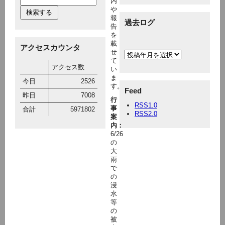
内
や
報
過去ログ
告
を
載
アクセスカウンタ
せ
て
アクセス数
い
ま
今日
2526
す。
Feed
昨日
7008
行
RSS1.0
事
合計
5971802
RSS2.0
案
内：
6/26
の
大
雨
で
の
浸
水
等
の
被