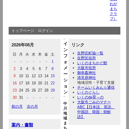
わが
まち
クラ
ブ）
トップページ
ログイン
イ
2026年08月
リンク
ン
生野区町協一覧
日
月
火
水
木
金
土
フ
生野区役所
-
-
-
-
-
-
1
ォ
いくのまちかど館
メ
大阪市役所
2
3
4
5
6
7
8
御幸森神社
ー
9
10
11
12
13
14
15
清見原神社
シ
地域活性・子育て支援
16
17
18
19
20
21
22
ョ
チームいくみん☆通信
23
24
25
26
27
28
29
ン
いくのぐらし
いくのde育～の
30
31
-
-
-
-
-
大阪市ごみのマナー
中
前の月
次の月
ABC【日本語、英語、
川
中国語、韓国・朝鮮
地
語】
域
ま
案内・書類
ち