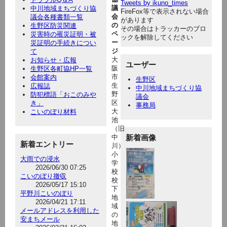
Tweets by ikuno_times
議
中川地域まちづくり協
FireFox等で表示されない場合
会
議会各種書類一覧
があります
の
生野区防災関連
その場合はトラッカーのブロ
ペ
災害時の罹災証明・被
ックを解除してください
ー
災証明の手続きについ
ジ
て
大
お知らせ・広報
ユーザー
阪
生野区各町協HP一覧
市
会館案内
生野区
生
広報誌
中川地域まちづくり協
野
防犯標語「おこのみや
議会
区
き」
事務局
大
こいのぼり材料
池
（旧
中
新着画像
新着エントリー
川）
小
大雨での浸水
学
2026/06/30 07:25
校
こいのぼり撤収
校
2026/05/17 15:10
下
平野川こいのぼり
地
2026/04/21 17:11
域
メールアドレスを利用した
の
安まちメール
地