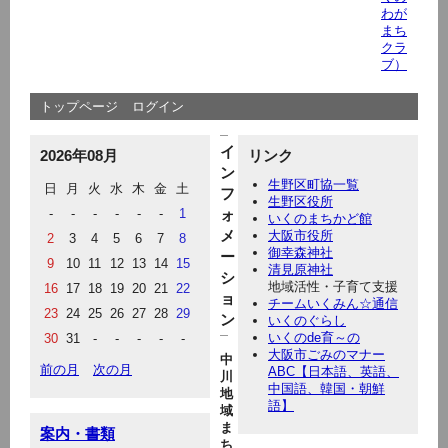
わが
まち
クラ
ブ）
トップページ
ログイン
イ
2026年08月
リンク
ン
生野区町協一覧
日
月
火
水
木
金
土
フ
生野区役所
-
-
-
-
-
-
1
ォ
いくのまちかど館
メ
大阪市役所
2
3
4
5
6
7
8
御幸森神社
ー
9
10
11
12
13
14
15
清見原神社
シ
地域活性・子育て支援
16
17
18
19
20
21
22
ョ
チームいくみん☆通信
23
24
25
26
27
28
29
ン
いくのぐらし
いくのde育～の
30
31
-
-
-
-
-
大阪市ごみのマナー
中
前の月
次の月
ABC【日本語、英語、
川
中国語、韓国・朝鮮
地
語】
域
ま
案内・書類
ち